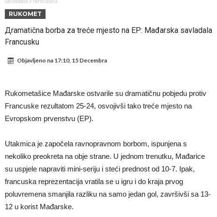
miliona eura!
Rashford se vratio u Manchester United. Odbija Tursku i Saudijsku
savladala Francusku
RUKOMET
Arabiju
Darwin Núñez blizu Trabzonsporu
Дramatična borba za treće mjesto na EP: Mađarska savladala
Ferran Torres sve bliže PSG-u
Francusku
Gabrielova tetovaža predmet šale među navijačima: De Bruyneov lik
Objavljeno na
17:10, 15 Decembra
u novoj parodiji
Mourinho: “Nesretnik nam je došao nespreman”
BIZARNA BORBA KOJA JE ZAPALILA INTERNET: Poznati teškaš
Rukometašice Mađarske ostvarile su dramatičnu pobjedu protiv
prihvatio najluđi izazov karijere – sam protiv šestorice (Video)
VIDEO Viralni snimak iz Urugvaja: Ispucana lopta izazvala
Francuske rezultatom 25-24, osvojivši tako treće mjesto na
saobraćajnu nesreću
U Madridu iznenađeni nevjerovatnom ponudom za Ardu Gulera!
Evropskom prvenstvu (EP).
Utakmica je započela ravnopravnom borbom, ispunjena s
nekoliko preokreta na obje strane. U jednom trenutku, Mađarice
su uspjele napraviti mini-seriju i steći prednost od 10-7. Ipak,
francuska reprezentacija vratila se u igru i do kraja prvog
poluvremena smanjila razliku na samo jedan gol, završivši sa 13-
12 u korist Mađarske.