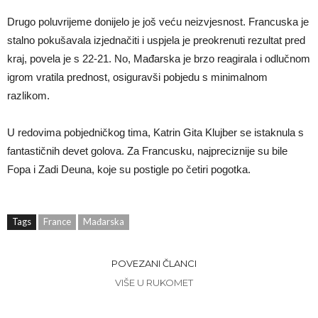
Drugo poluvrijeme donijelo je još veću neizvjesnost. Francuska je
stalno pokušavala izjednačiti i uspjela je preokrenuti rezultat pred
kraj, povela je s 22-21. No, Mađarska je brzo reagirala i odlučnom
igrom vratila prednost, osiguravši pobjedu s minimalnom
razlikom.
U redovima pobjedničkog tima, Katrin Gita Klujber se istaknula s
fantastičnih devet golova. Za Francusku, najpreciznije su bile
Fopa i Zadi Deuna, koje su postigle po četiri pogotka.
Tags
France
Mađarska
POVEZANI ČLANCI
VIŠE U RUKOMET