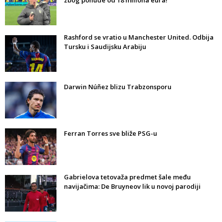
zbog ponude od 18 miliona eura!
Rashford se vratio u Manchester United. Odbija
Tursku i Saudijsku Arabiju
Darwin Núñez blizu Trabzonsporu
Ferran Torres sve bliže PSG-u
Gabrielova tetovaža predmet šale među
navijačima: De Bruyneov lik u novoj parodiji