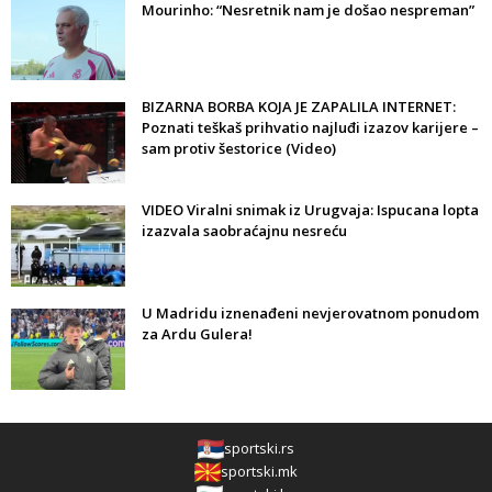
Mourinho: “Nesretnik nam je došao nespreman”
BIZARNA BORBA KOJA JE ZAPALILA INTERNET:
Poznati teškaš prihvatio najluđi izazov karijere –
sam protiv šestorice (Video)
VIDEO Viralni snimak iz Urugvaja: Ispucana lopta
izazvala saobraćajnu nesreću
U Madridu iznenađeni nevjerovatnom ponudom
za Ardu Gulera!
sportski.rs
sportski.mk