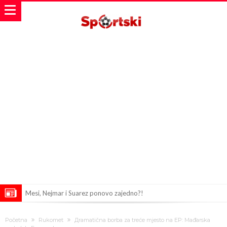
Mesi, Nejmar i Suarez ponovo zajedno?!
Bomba iz Madrida: Arda Güler u centru pažnje zbog ponude od 18
Početna
Rukomet
Дramatična borba za treće mjesto na EP: Mađarska