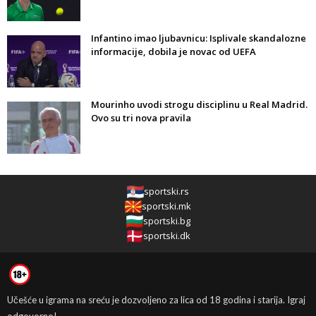
Infantino imao ljubavnicu: Isplivale skandalozne
informacije, dobila je novac od UEFA
Mourinho uvodi strogu disciplinu u Real Madrid.
Ovo su tri nova pravila
sportski.rs
sportski.mk
sportski.bg
sportski.dk
Učešće u igrama na sreću je dozvoljeno za lica od 18 godina i starija. Igraj