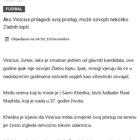
Španija na nogama, Barcelona i Real u strahu: “Novi Haaland” je
Zlatnih lopti
FUDBAL
odabrao!
Marciniak objasnio zašto nije isključio Messija: Navijači i stručnjaci su
Ako Vinicius prilagodi svoj pristup, može osvojiti nekoliko
zaprepašteni njegovim riječima
Milan smanjuje tim
Zlatnih lopti
Hidratacijske pauze postale su biznis: FIFA ih ne planira ukinuti
Objavljeno na
14:50, 10 Decembra
Potpuni obračun – Barselona preotima najvažniji letnji transfer
Atletika?!
Ovo se Novaku nikad nije dešavalo: Sinner i Alcaraz odustaju, a
Vinicius Junior, iako je smatran jednim od glavnih kandidata, ove
Zverev se odmah “raspao”
Infantino imao ljubavnicu: Isplivale skandalozne informacije, dobila je
godine ipak nije osvojio Zlatnu loptu. Ipak, mnogi vjeruju da će u
novac od UEFA
Mourinho uvodi strogu disciplinu u Real Madrid. Ovo su tri nova
nadolazećim godinama ostvariti uspjeh kao višestruki osvajač.
pravila
Među onima koji to misle je i Sami Khedira, bivši fudbaler Real
Madrida, koji je sada u 37. godini života.
Khedira je izjavio da Vinicius treba izmijeniti svoj pristup na terenu
jer često izgleda nervozno tokom utakmica.