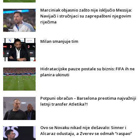
Marciniak objasnio zašto nije isključio Messija:
Navijači i stručnjaci su zaprepašteni njegovim
riječima
Milan smanjuje tim
Hidratacijske pauze postale su biznis: FIFA ih ne
planira ukinuti
Potpuni obračun – Barselona preotima najvažniji
letnji transfer Atletika?!
Ovo se Novaku nikad nije dešavalo: Sinner i
Alcaraz odustaju, a Zverev se odmah “raspao”