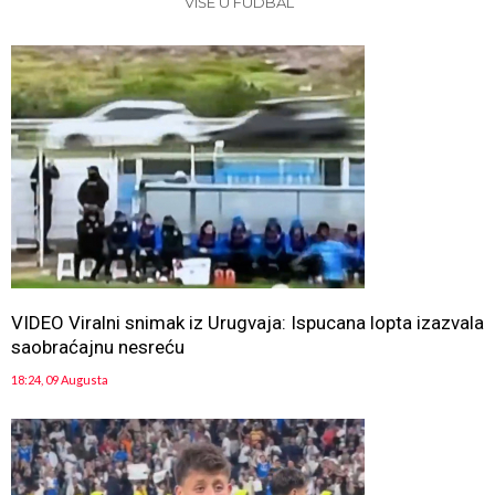
VIŠE U FUDBAL
VIDEO Viralni snimak iz Urugvaja: Ispucana lopta izazvala
saobraćajnu nesreću
18:24, 09 Augusta