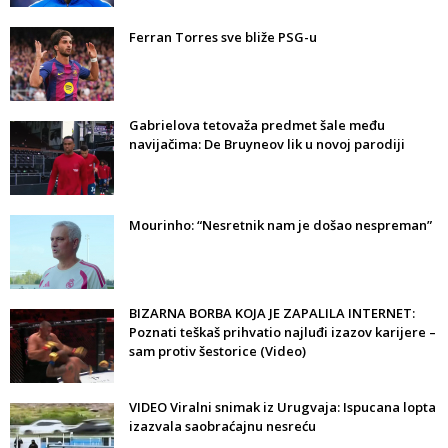
Ferran Torres sve bliže PSG-u
Gabrielova tetovaža predmet šale među
navijačima: De Bruyneov lik u novoj parodiji
Mourinho: “Nesretnik nam je došao nespreman”
BIZARNA BORBA KOJA JE ZAPALILA INTERNET:
Poznati teškaš prihvatio najluđi izazov karijere –
sam protiv šestorice (Video)
VIDEO Viralni snimak iz Urugvaja: Ispucana lopta
izazvala saobraćajnu nesreću