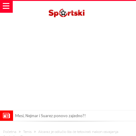
Mesi, Nejmar i Suarez ponovo zajedno?!
Bomba iz Madrida: Arda Güler u centru pažnje zbog ponude od 18
Početna
Tenis
Alcaraz je odlučio šta će tetovirati nakon osvajanja