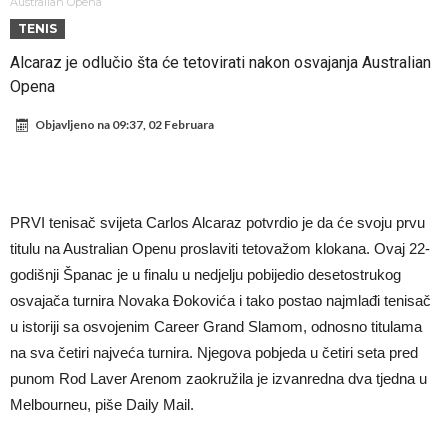
miliona eura!
Rashford se vratio u Manchester United. Odbija Tursku i Saudijsku
Australian Opena
TENIS
Arabiju
Darwin Núñez blizu Trabzonsporu
Alcaraz je odlučio šta će tetovirati nakon osvajanja Australian
Ferran Torres sve bliže PSG-u
Opena
Gabrielova tetovaža predmet šale među navijačima: De Bruyneov lik
Objavljeno na
09:37, 02 Februara
u novoj parodiji
Mourinho: “Nesretnik nam je došao nespreman”
BIZARNA BORBA KOJA JE ZAPALILA INTERNET: Poznati teškaš
prihvatio najluđi izazov karijere – sam protiv šestorice (Video)
VIDEO Viralni snimak iz Urugvaja: Ispucana lopta izazvala
PRVI tenisač svijeta Carlos Alcaraz potvrdio je da će svoju prvu
saobraćajnu nesreću
U Madridu iznenađeni nevjerovatnom ponudom za Ardu Gulera!
titulu na Australian Openu proslaviti tetovažom klokana. Ovaj 22-
godišnji Španac je u finalu u nedjelju pobijedio desetostrukog
osvajača turnira Novaka Đokovića i tako postao najmlađi tenisač
u istoriji sa osvojenim Career Grand Slamom, odnosno titulama
na sva četiri najveća turnira. Njegova pobjeda u četiri seta pred
punom Rod Laver Arenom zaokružila je izvanredna dva tjedna u
Melbourneu, piše Daily Mail.