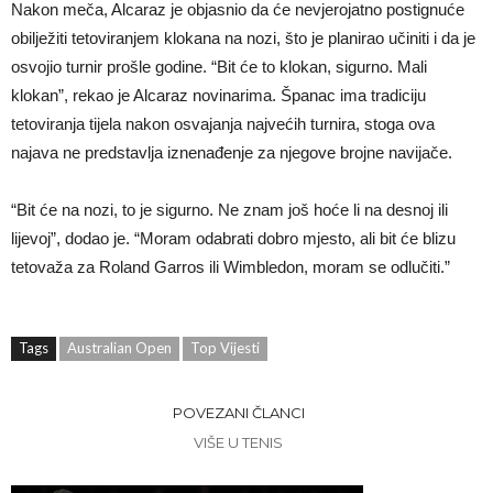
Nakon meča, Alcaraz je objasnio da će nevjerojatno postignuće
obilježiti tetoviranjem klokana na nozi, što je planirao učiniti i da je
osvojio turnir prošle godine. “Bit će to klokan, sigurno. Mali
klokan”, rekao je Alcaraz novinarima. Španac ima tradiciju
tetoviranja tijela nakon osvajanja najvećih turnira, stoga ova
najava ne predstavlja iznenađenje za njegove brojne navijače.
“Bit će na nozi, to je sigurno. Ne znam još hoće li na desnoj ili
lijevoj”, dodao je. “Moram odabrati dobro mjesto, ali bit će blizu
tetovaža za Roland Garros ili Wimbledon, moram se odlučiti.”
Tags
Australian Open
Top Vijesti
POVEZANI ČLANCI
VIŠE U TENIS