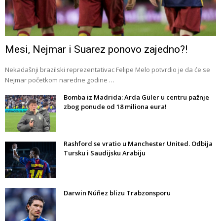
Mesi, Nejmar i Suarez ponovo zajedno?!
Nekadašnji brazilski reprezentativac Felipe Melo potvrdio je da će se
Nejmar početkom naredne godine …
Bomba iz Madrida: Arda Güler u centru pažnje
zbog ponude od 18 miliona eura!
Rashford se vratio u Manchester United. Odbija
Tursku i Saudijsku Arabiju
Darwin Núñez blizu Trabzonsporu