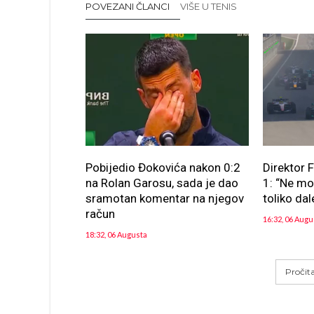
POVEZANI ČLANCI
VIŠE U TENIS
Pobijedio Đokovića nakon 0:2
Direktor 
na Rolan Garosu, sada je dao
1: “Ne m
sramotan komentar na njegov
toliko dal
račun
16:32, 06 Augu
18:32, 06 Augusta
Pročit