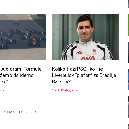
FIA o drami Formule
Koliko traži PSG i koji je
ožemo da idemo
Liverpulov “plafon” za Bredlija
eko”
Barkolu?
sta
16:30, 06 Augusta
ajte povezane članke