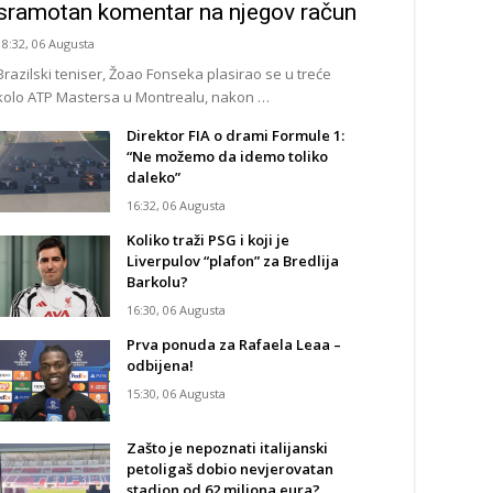
sramotan komentar na njegov račun
18:32, 06 Augusta
Brazilski teniser, Žoao Fonseka plasirao se u treće
kolo ATP Mastersa u Montrealu, nakon …
Direktor FIA o drami Formule 1:
“Ne možemo da idemo toliko
daleko”
16:32, 06 Augusta
Koliko traži PSG i koji je
Liverpulov “plafon” za Bredlija
Barkolu?
16:30, 06 Augusta
Prva ponuda za Rafaela Leaa –
odbijena!
15:30, 06 Augusta
Zašto je nepoznati italijanski
petoligaš dobio nevjerovatan
stadion od 62 miliona eura?