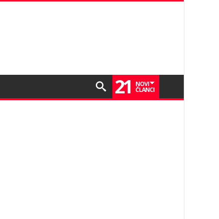
21
NOVI
ČLANCI