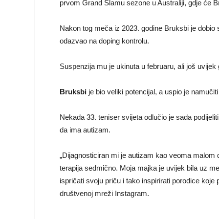
prvom Grand Slamu sezone u Australiji, gdje će Bru
Nakon tog meča iz 2023. godine Bruksbi je dobio sus
odazvao na doping kontrolu.
Suspenzija mu je ukinuta u februaru, ali još uvij
Bruksbi
je bio veliki potencijal, a uspio je namu
Nekada 33. teniser svijeta odlučio je sada podijelit
da ima autizam.
„Dijagnosticiran mi je autizam kao veoma malom d
terapija sedmično. Moja majka je uvijek bila uz m
ispričati svoju priču i tako inspirirati porodice ko
društvenoj mreži Instagram.