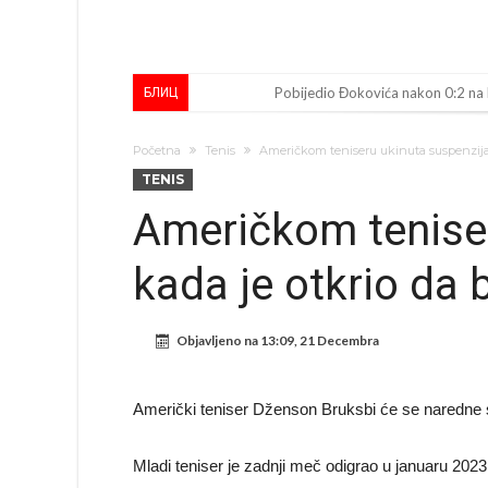
Pobijedio Đokovića nakon 0:2 na
БЛИЦ
Direktor FIA o drami Formule 1:
Početna
Tenis
Američkom teniseru ukinuta suspenzija 
Koliko traži PSG i koji je Liverpul
TENIS
Prva ponuda za Rafaela Leaa – od
Američkom teniser
Zašto je nepoznati italijanski pe
kada je otkrio da 
Veliki udarac za Barcelonu: Junak f
Deco nije posjetio Madrid samo zb
Objavljeno na
13:09, 21 Decembra
Kapiten slavnog kluba ubijen u na
Potresne scene na sahrani UFC borc
Američki teniser Dženson Bruksbi će se naredne se
GROM USMRTIO FUDBALERA: Velika
Mladi teniser je zadnji meč odigrao u januaru 2023