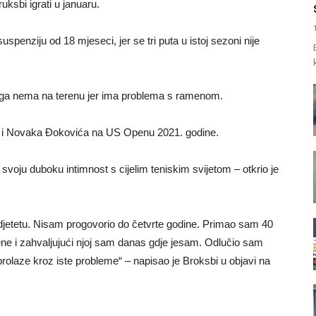
ksbi igrati u januaru.
penziju od 18 mjeseci, jer se tri puta u istoj sezoni nije
ek ga nema na terenu jer ima problema s ramenom.
čiti i Novaka Đokovića na US Openu 2021. godine.
i svoju duboku intimnost s cijelim teniskim svijetom – otkrio je
jetetu. Nisam progovorio do četvrte godine. Primao sam 40
ene i zahvaljujući njoj sam danas gdje jesam. Odlučio sam
je prolaze kroz iste probleme“ – napisao je Broksbi u objavi na