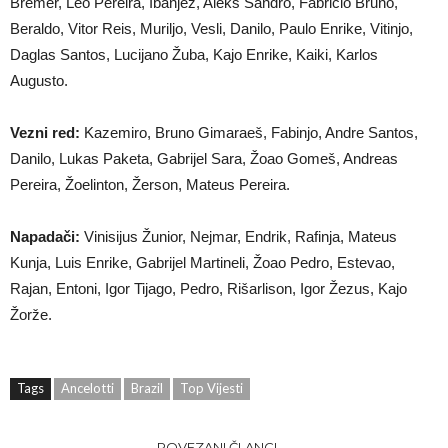
Bremer, Leo Pereira, Ibanjez, Aleks Sandro, Fabricio Bruno,
Beraldo, Vitor Reis, Muriljo, Vesli, Danilo, Paulo Enrike, Vitinjo,
Daglas Santos, Lucijano Žuba, Kajo Enrike, Kaiki, Karlos
Augusto.
Vezni red:
Kazemiro, Bruno Gimaraeš, Fabinjo, Andre Santos,
Danilo, Lukas Paketa, Gabrijel Sara, Žoao Gomeš, Andreas
Pereira, Žoelinton, Žerson, Mateus Pereira.
Napadači:
Vinisijus Žunior, Nejmar, Endrik, Rafinja, Mateus
Kunja, Luis Enrike, Gabrijel Martineli, Žoao Pedro, Estevao,
Rajan, Entoni, Igor Tijago, Pedro, Rišarlison, Igor Žezus, Kajo
Žorže.
Tags
Ancelotti
Brazil
Top Vijesti
POVEZANI ČLANCI