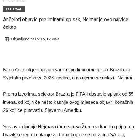
napokon poznat
Engleski reprezentativac optužen za napad u noćnom klubu
najviše čekao
FUDBAL
Suđenje o smrti Maradone: Noge su mu bile natečene, nije se htio
Ančeloti objavio preliminarni spisak, Nejmar je ovo najviše
oprati
Ko je uvjerio Rodrija da izabere Barcelonu?
čekao
Ulazim na stadion da raznesem Mesija sa četiri bombe
Objavljeno na
09:16, 12 Maja
Đani Infantino uzvraća udarac, ko ga je sve podržao do sada?
Manchester City pronašao idealnu zamjenu za Rodrija
Samo dva fudbalska velikana uspjela su ostvariti “nemoguće”! Jedan
Karlo Ančeloti je objavio zvanični preliminarni spisak Brazila za
od njih je Messi, znate li ko je drugi?
Прijelom u transferu Romera? Inter nema dovoljno sredstava,
Svjetsko prvenstvo 2026. godine, a na njemu se nalazi i Nejmar.
Atletico prati situaciju.
Prema izvorima, selektor Brazila je FIFA-i dostavio spisak od 55
imena, od kojih će nešto kasnije ovog mjeseca objaviti konačnih
26 koji će putovati u Sjevernu Ameriku.
Sastav uključuje
Nejmara
i
Vinisijusa Žuniora
kao dio priprema
brazilske reprezentacije za turnir koji će se održati u SAD-u,