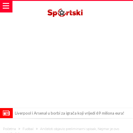
Liverpool i Arsenal u borbi za igrača koji vrijedi 69 miliona eura!
Dilema više ne postoji – Datum dolaska Rodrija u Barcelonu
Početna
Fudbal
Ančeloti objavio preliminarni spisak, Nejmar je ovo