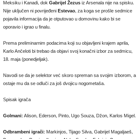
Meksiku i Kanadi, dok
Gabrijel Žezus
iz Arsenala nije na spisku.
Nije uključen ni povrijeđeni
Estevao
, za koga se prošle sedmice
pojavila informacija da je otputovao u domovinu kako bi se
oporavio i igrao u finalu.
Prema preliminarnim podacima koji su objavljeni krajem aprila,
Karlo Ančeloti bi trebao da objavi svoj konačni izbor za sedmicu,
18. maja (ponedjeljak).
Navodi se da je selektor već skoro spreman sa svojim izborom, a
ostaje mu da se odluči za još dvojicu nogometaša.
Spisak igrača
Golmani:
Alison, Ederson, Pinto, Ugo Souza, Džon, Karlos Migel.
Odbrambeni igrači:
Markinjos, Tijago Silva, Gabrijel Magaljaeš,