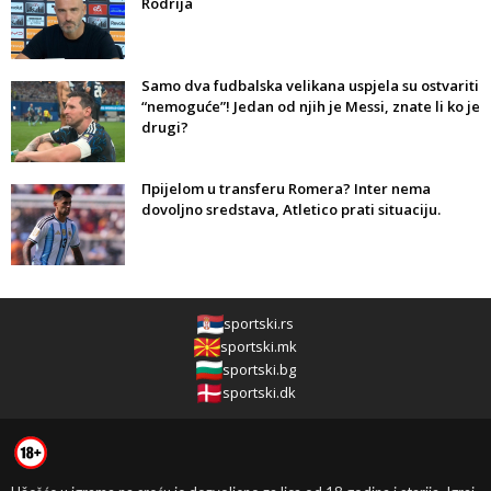
Rodrija
Samo dva fudbalska velikana uspjela su ostvariti
“nemoguće”! Jedan od njih je Messi, znate li ko je
drugi?
Прijelom u transferu Romera? Inter nema
dovoljno sredstava, Atletico prati situaciju.
sportski.rs
sportski.mk
sportski.bg
sportski.dk