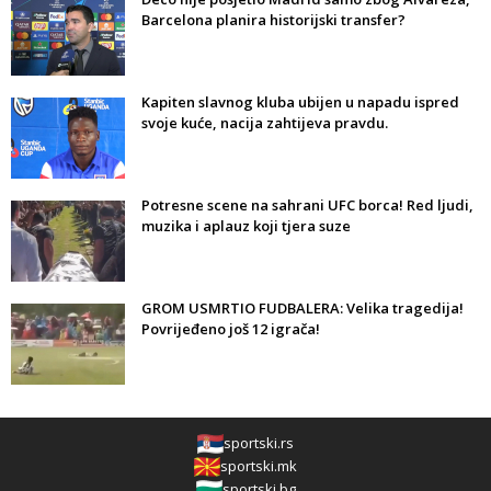
Barcelona planira historijski transfer?
Kapiten slavnog kluba ubijen u napadu ispred
svoje kuće, nacija zahtijeva pravdu.
Potresne scene na sahrani UFC borca! Red ljudi,
muzika i aplauz koji tjera suze
GROM USMRTIO FUDBALERA: Velika tragedija!
Povrijeđeno još 12 igrača!
sportski.rs
sportski.mk
sportski.bg