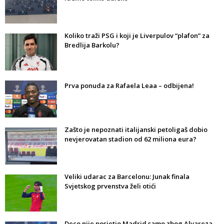
Koliko traži PSG i koji je Liverpulov “plafon” za
Bredlija Barkolu?
Prva ponuda za Rafaela Leaa – odbijena!
Zašto je nepoznati italijanski petoligaš dobio
nevjerovatan stadion od 62 miliona eura?
Veliki udarac za Barcelonu: Junak finala
Svjetskog prvenstva želi otići
Deco nije posjetio Madrid samo zbog Alvareza,