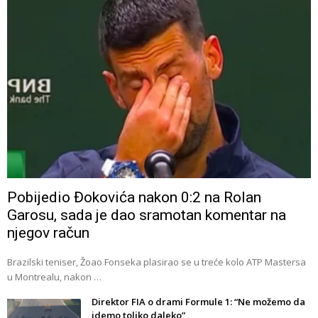
Pobijedio Đokovića nakon 0:2 na Rolan
Garosu, sada je dao sramotan komentar na
njegov račun
Brazilski teniser, Žoao Fonseka plasirao se u treće kolo ATP Mastersa
u Montrealu, nakon …
Direktor FIA o drami Formule 1: “Ne možemo da
idemo toliko daleko”