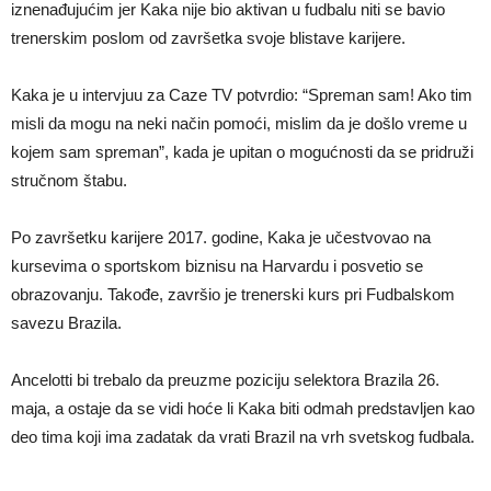
iznenađujućim jer Kaka nije bio aktivan u fudbalu niti se bavio
trenerskim poslom od završetka svoje blistave karijere.
Kaka je u intervjuu za Caze TV potvrdio: “Spreman sam! Ako tim
misli da mogu na neki način pomoći, mislim da je došlo vreme u
kojem sam spreman”, kada je upitan o mogućnosti da se pridruži
stručnom štabu.
Po završetku karijere 2017. godine, Kaka je učestvovao na
kursevima o sportskom biznisu na Harvardu i posvetio se
obrazovanju. Takođe, završio je trenerski kurs pri Fudbalskom
savezu Brazila.
Ancelotti bi trebalo da preuzme poziciju selektora Brazila 26.
maja, a ostaje da se vidi hoće li Kaka biti odmah predstavljen kao
deo tima koji ima zadatak da vrati Brazil na vrh svetskog fudbala.