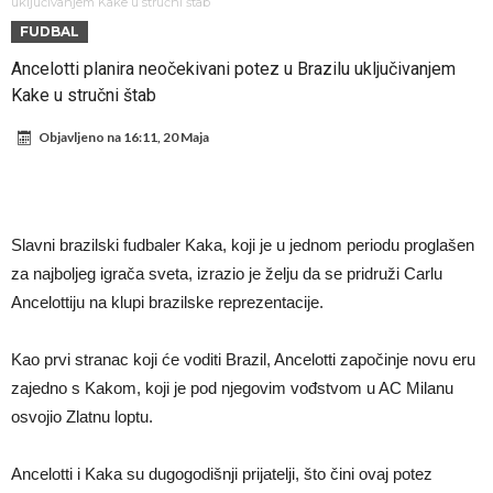
daleko”
Koliko traži PSG i koji je Liverpulov “plafon” za Bredlija Barkolu?
uključivanjem Kake u stručni štab
FUDBAL
Prva ponuda za Rafaela Leaa – odbijena!
Ancelotti planira neočekivani potez u Brazilu uključivanjem
Zašto je nepoznati italijanski petoligaš dobio nevjerovatan stadion
Kake u stručni štab
od 62 miliona eura?
Veliki udarac za Barcelonu: Junak finala Svjetskog prvenstva želi otići
Objavljeno na
16:11, 20 Maja
Deco nije posjetio Madrid samo zbog Alvareza, Barcelona planira
historijski transfer?
Kapiten slavnog kluba ubijen u napadu ispred svoje kuće, nacija
zahtijeva pravdu.
Potresne scene na sahrani UFC borca! Red ljudi, muzika i aplauz koji
Slavni brazilski fudbaler Kaka, koji je u jednom periodu proglašen
tjera suze
GROM USMRTIO FUDBALERA: Velika tragedija! Povrijeđeno još 12
za najboljeg igrača sveta, izrazio je želju da se pridruži Carlu
igrača!
Ancelottiju na klupi brazilske reprezentacije.
Kao prvi stranac koji će voditi Brazil, Ancelotti započinje novu eru
zajedno s Kakom, koji je pod njegovim vođstvom u AC Milanu
osvojio Zlatnu loptu.
Ancelotti i Kaka su dugogodišnji prijatelji, što čini ovaj potez