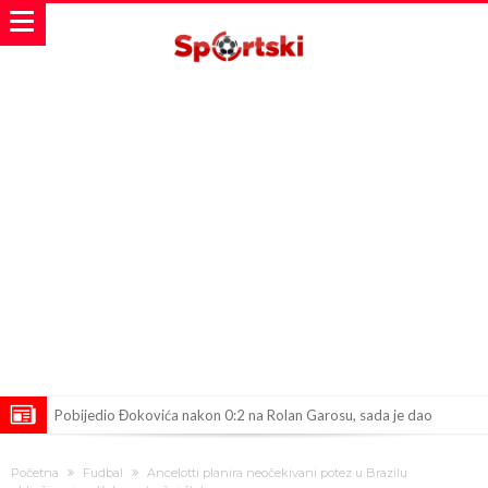
Pobijedio Đokovića nakon 0:2 na Rolan Garosu, sada je dao
sramotan komentar na njegov račun
Direktor FIA o drami Formule 1: “Ne možemo da idemo toliko
Početna
Fudbal
Ancelotti planira neočekivani potez u Brazilu