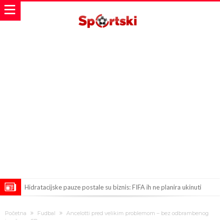
Hidratacijske pauze postale su biznis: FIFA ih ne planira ukinuti
Potpuni obračun – Barselona preotima najvažniji letnji transfer
Početna
Fudbal
Ancelotti pred velikim problemom – bez odbrambenog