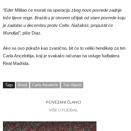
“Eder Militao će morati na operaciju zbog nove povrede zadnje
lože lijeve noge. Brazilcu je otvoren ožiljak od stare povrede koju
je zadobio u decembru protiv Celte. Nažalost, propustit će
Mundijal”,
piše Diaz.
Ako se ovo pokaže kao zvanično, bit će to veliki hendikep za tim
Carla Ancelottija, koji je svakako računao na usluge fudbalera
Real Madrida.
Tags
Brazil
Carlo Ancelotti
Top Vijesti
POVEZANI ČLANCI
VIŠE U FUDBAL