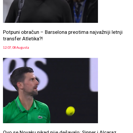
Potpuni obračun – Barselona preotima najvažniji letnji
transfer Atletika?!
12:07, 08 Augusta
Ovo se Novaku nikad nije dešavalo: Sinner i Alcaraz