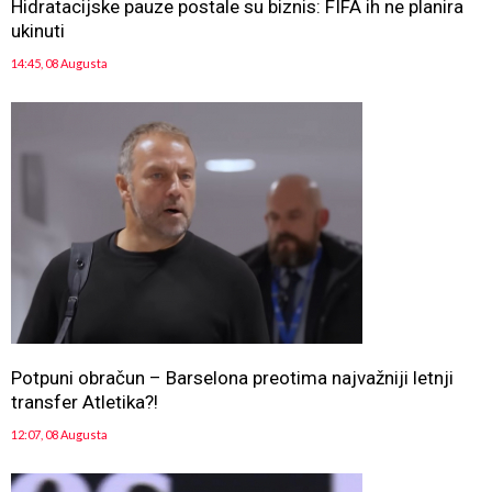
Hidratacijske pauze postale su biznis: FIFA ih ne planira
ukinuti
14:45, 08 Augusta
Potpuni obračun – Barselona preotima najvažniji letnji
transfer Atletika?!
12:07, 08 Augusta