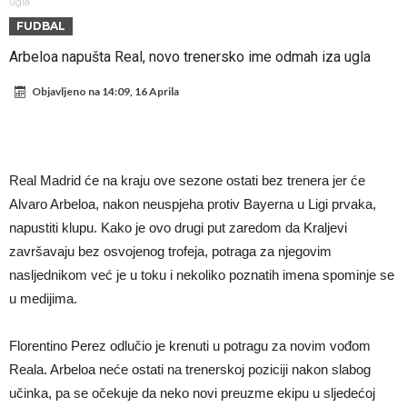
Atletika?!
Ovo se Novaku nikad nije dešavalo: Sinner i Alcaraz odustaju, a
ugla
FUDBAL
Zverev se odmah “raspao”
Infantino imao ljubavnicu: Isplivale skandalozne informacije, dobila je
Arbeloa napušta Real, novo trenersko ime odmah iza ugla
novac od UEFA
Mourinho uvodi strogu disciplinu u Real Madrid. Ovo su tri nova
Objavljeno na
14:09, 16 Aprila
pravila
Arsenal dovodi zvijezdu Serie A za 138 miliona eura?
Francuski sudija optužen za porodično nasilje. Prijeti mu 18 mjeseci
zatvora
Jake Paul kreće u rušenje UFC-a
Real Madrid će na kraju ove sezone ostati bez trenera jer će
Mudrik se vratio na teren nakon više od 600 dana. Odmah ide na
Alvaro Arbeloa, nakon neuspjeha protiv Bayerna u Ligi prvaka,
posudbu?
Real Madrid odlučio: Endrick ide u Premier ligu!
napustiti klupu. Kako je ovo drugi put zaredom da Kraljevi
završavaju bez osvojenog trofeja, potraga za njegovim
nasljednikom već je u toku i nekoliko poznatih imena spominje se
u medijima.
Florentino Perez odlučio je krenuti u potragu za novim vođom
Reala. Arbeloa neće ostati na trenerskoj poziciji nakon slabog
učinka, pa se očekuje da neko novi preuzme ekipu u sljedećoj