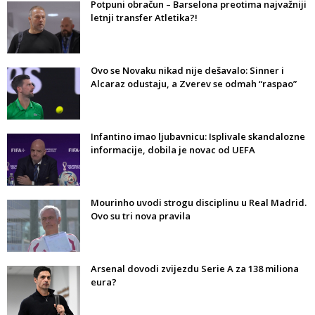
Potpuni obračun – Barselona preotima najvažniji
letnji transfer Atletika?!
Ovo se Novaku nikad nije dešavalo: Sinner i
Alcaraz odustaju, a Zverev se odmah “raspao”
Infantino imao ljubavnicu: Isplivale skandalozne
informacije, dobila je novac od UEFA
Mourinho uvodi strogu disciplinu u Real Madrid.
Ovo su tri nova pravila
Arsenal dovodi zvijezdu Serie A za 138 miliona
eura?