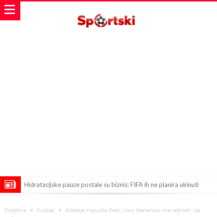
Hidratacijske pauze postale su biznis: FIFA ih ne planira ukinuti
Potpuni obračun – Barselona preotima najvažniji letnji transfer
Početna
Fudbal
Arbeloa napušta Real, novo trenersko ime odmah iza