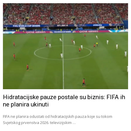
Hidratacijske pauze postale su biznis: FIFA ih
ne planira ukinuti
FIFA ne planira odustati od hidratacijskih pauza koje su tokom
Svjetskog prvenstva 2026. televizijskim …