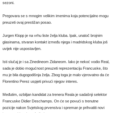
sezoni.
Pregovara se s mnogim velikim imenima koja potencijalno mogu
preuzeti ovaj prestižan posao.
Jurgen Klopp je na vrhu liste želja kluba. Ipak, unatoč brojnim
glasinama, stvaran kontakt između njega i madridskog kluba još
uvijek nije uspostavljen.
Isti slučaj je i sa Zinedineom Zidaneom. Iako je nekoć vodio Real,
sada je dobio mogućnost preuzeti reprezentaciju Francuske, što
mu je bila dugogodišnja želja. Zbog toga je malo vjerovatno da će
Florentino Perez uspjeti privući njegov interes.
Međutim, ozbiljan kandidat za trenera Reala je sadašnji selektor
Francuske Didier Deschamps. On će se povući s trenutne
pozicije nakon Svjetskog prvenstva i spreman je prihvatiti novi