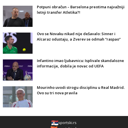
Potpuni obračun – Barselona preotima najvažniji
letnji transfer Atletika?!
Ovo se Novaku nikad nije dešavalo: Sinner i
Alcaraz odustaju, a Zverev se odmah “raspao”
Infantino imao ljubavnicu: Isplivale skandalozne
informacije, dobila je novac od UEFA
Mourinho uvodi strogu disciplinu u Real Madrid.
Ovo su tri nova pravila
sportski.rs