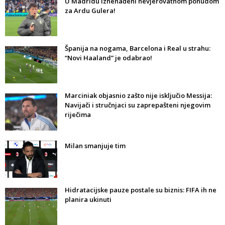
U Madridu iznenađeni nevjerovatnom ponudom
za Ardu Gulera!
Španija na nogama, Barcelona i Real u strahu:
“Novi Haaland” je odabrao!
Marciniak objasnio zašto nije isključio Messija:
Navijači i stručnjaci su zaprepašteni njegovim
riječima
Milan smanjuje tim
Hidratacijske pauze postale su biznis: FIFA ih ne
planira ukinuti