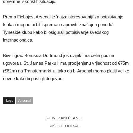
spremne iskoristiti situaciju.
Prema Fichajes, Arsenal je ‘najzainteresovaniji’ za potpisivanje
Isaka i mogao bi biti spreman napraviti ‘značajnu ponudu’
Tyneside klubu kako bi osigurali potpisivanje švedskog
internacionalca.
Bivši igrač Borussia Dortmund još uvijek ima četiri godine
ugovora u St. James Parku i ima procijenjenu vrijednost od €75m
(£62m) na Transfermarkt-u, tako da bi Arsenal morao platiti velike
novce kako bi postigli dogovor.
Tags
Arsenal
POVEZANI ČLANCI
VIŠE U FUDBAL