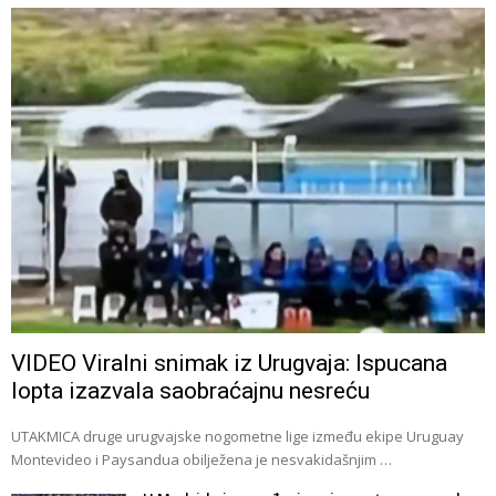
VIDEO Viralni snimak iz Urugvaja: Ispucana
lopta izazvala saobraćajnu nesreću
UTAKMICA druge urugvajske nogometne lige između ekipe Uruguay
Montevideo i Paysandua obilježena je nesvakidašnjim …