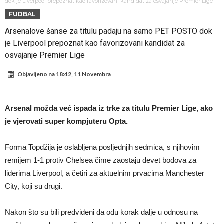
daleko”
Koliko traži PSG i koji je Liverpulov “plafon” za Bredlija Barkolu?
dok je Liverpool prepoznat kao favorizovani kandidat za osvajanje Premier Lige
FUDBAL
Prva ponuda za Rafaela Leaa – odbijena!
Arsenalove šanse za titulu padaju na samo PET POSTO dok
Zašto je nepoznati italijanski petoligaš dobio nevjerovatan stadion
je Liverpool prepoznat kao favorizovani kandidat za
od 62 miliona eura?
Veliki udarac za Barcelonu: Junak finala Svjetskog prvenstva želi otići
osvajanje Premier Lige
Deco nije posjetio Madrid samo zbog Alvareza, Barcelona planira
Objavljeno na
18:42, 11 Novembra
historijski transfer?
Kapiten slavnog kluba ubijen u napadu ispred svoje kuće, nacija
zahtijeva pravdu.
Potresne scene na sahrani UFC borca! Red ljudi, muzika i aplauz koji
Arsenal možda već ispada iz trke za titulu Premier Lige, ako
tjera suze
GROM USMRTIO FUDBALERA: Velika tragedija! Povrijeđeno još 12
je vjerovati super kompjuteru Opta.
igrača!
Forma Topdžija je oslabljena posljednjih sedmica, s njihovim
remijem 1-1 protiv Chelsea čime zaostaju devet bodova za
liderima Liverpool, a četiri za aktuelnim prvacima Manchester
City, koji su drugi.
Nakon što su bili predviđeni da odu korak dalje u odnosu na