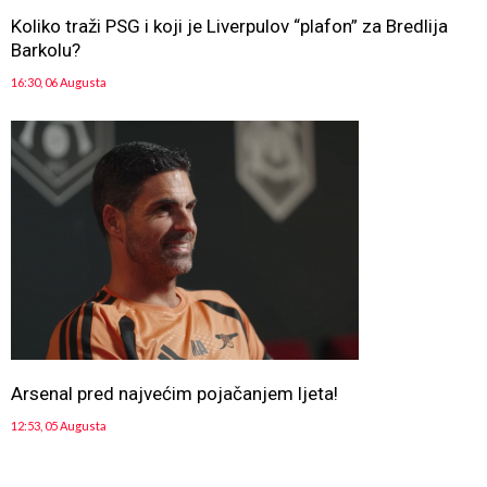
Koliko traži PSG i koji je Liverpulov “plafon” za Bredlija
Barkolu?
16:30, 06 Augusta
Arsenal pred najvećim pojačanjem ljeta!
12:53, 05 Augusta