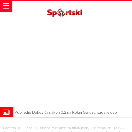
Pobijedio Đokovića nakon 0:2 na Rolan Garosu, sada je dao
sramotan komentar na njegov račun
Direktor FIA o drami Formule 1: “Ne možemo da idemo toliko
Početna
Fudbal
Arsenalove šanse za titulu padaju na samo PET POSTO