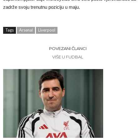
zadrže svoju trenutnu poziciju u maju.
Tags
Arsenal
Liverpool
POVEZANI ČLANCI
VIŠE U FUDBAL