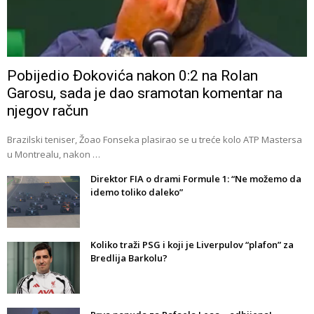
Pobijedio Đokovića nakon 0:2 na Rolan
Garosu, sada je dao sramotan komentar na
njegov račun
Brazilski teniser, Žoao Fonseka plasirao se u treće kolo ATP Mastersa
u Montrealu, nakon …
Direktor FIA o drami Formule 1: “Ne možemo da
idemo toliko daleko”
Koliko traži PSG i koji je Liverpulov “plafon” za
Bredlija Barkolu?