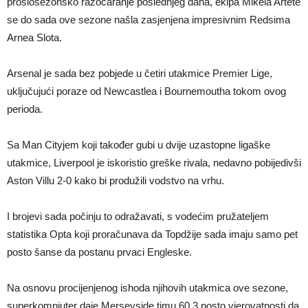
prošlosezonsko razočaranje poslednjeg dana, ekipa Mikela Artete
se do sada ove sezone našla zasjenjena impresivnim Redsima
Arnea Slota.
Arsenal je sada bez pobjede u četiri utakmice Premier Lige,
uključujući poraze od Newcastlea i Bournemoutha tokom ovog
perioda.
Sa Man Cityjem koji također gubi u dvije uzastopne ligaške
utakmice, Liverpool je iskoristio greške rivala, nedavno pobijedivši
Aston Villu 2-0 kako bi produžili vodstvo na vrhu.
I brojevi sada počinju to odražavati, s vodećim pružateljem
statistika Opta koji proračunava da Topdžije sada imaju samo pet
posto šanse da postanu prvaci Engleske.
Na osnovu procijenjenog ishoda njihovih utakmica ove sezone,
superkompjuter daje Merseyside timu 60.3 posto vjerovatnosti da