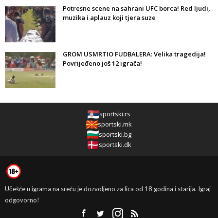
Potresne scene na sahrani UFC borca! Red ljudi,
muzika i aplauz koji tjera suze
GROM USMRTIO FUDBALERA: Velika tragedija!
Povrijeđeno još 12 igrača!
sportski.rs
sportski.mk
sportski.bg
sportski.dk
Učešće u igrama na sreću je dozvoljeno za lica od 18 godina i starija. Igraj
odgovorno!