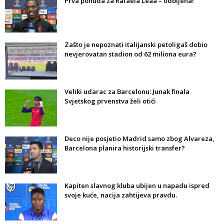
Prva ponuda za Rafaela Leaa – odbijena!
Zašto je nepoznati italijanski petoligaš dobio
nevjerovatan stadion od 62 miliona eura?
Veliki udarac za Barcelonu: Junak finala
Svjetskog prvenstva želi otići
Deco nije posjetio Madrid samo zbog Alvareza,
Barcelona planira historijski transfer?
Kapiten slavnog kluba ubijen u napadu ispred
svoje kuće, nacija zahtijeva pravdu.