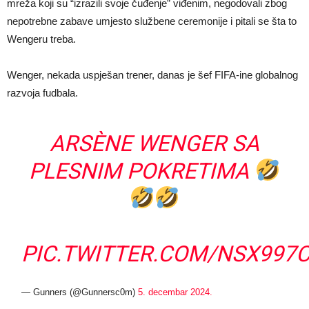
mreža koji su “izrazili svoje čuđenje” viđenim, negodovali zbog
nepotrebne zabave umjesto službene ceremonije i pitali se šta to
Wengeru treba.
Wenger, nekada uspješan trener, danas je šef FIFA-ine globalnog
razvoja fudbala.
ARSÈNE WENGER SA
PLESNIM POKRETIMA
PIC.TWITTER.COM/NSX997
— Gunners (@Gunnersc0m)
5. decembar 2024.