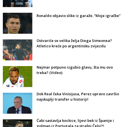
Ronaldo objavio slike iz garaže. “Moje igračke”
Ostvariće se velika želja Diega Simeonea?
Atletico kreće po argentinsku zvijezdu
Nejmar potpuno izgubio glavu, šta mu ovo
treba? (Video)
Dok Real čeka Vinisijusa, Perez upravo završio
najskuplji transfer u historiji!
Ćabi sastavlja kockice, lijevi bek iz Španije i
golman iz Portugala za strašni Čelsi?!