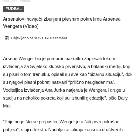
Sada je jasno zašto je došao: “Luda” klauzula iz Salahovog ugovora s
Wengera (Video)
FUDBAL
Turcima je otkrivena
Predsjednik velikana otkrio pregovore sa Dušanom Vlahovićem
Arsenalovi navijači zbunjeni plesnim pokretima Arsenea
Ronaldo objavio slike iz garaže. “Moje igračke”
Wengera (Video)
Ostvariće se velika želja Diega Simeonea? Atletico kreće po
Objavljeno na
10:21, 06 Decembra
argentinsku zvijezdu
Nejmar potpuno izgubio glavu, šta mu ovo treba? (Video)
Dok Real čeka Vinisijusa, Perez upravo završio najskuplji transfer u
Arsene Wenger bio je primoran nakratko zaplesati tokom
historiji!
Ćabi sastavlja kockice, lijevi bek iz Španije i golman iz Portugala za
izvlačenja za Svjetsko klupsko prvenstvo, a britanski mediji, koji
strašni Čelsi?!
FIFA u velikom previranju! Infantino svojim potezom iznenadio
su pisali o tom trenutku, opisali su sve kao “bizarnu situaciju”, dok
su njegovi plesni pokreti nazvani “prilično neuglađenima”.
fudbalski svijet
Voditeljica izvlačenja Ana Jurka natjerala je Wengera i druge u
studiju na nekoliko pokreta koji su “zbunili gledatelje”, piše Daily
Mail.
“Prije nego što se prepustio, Wenger je u šali prvo pokušao
pobjeći”, stoji u tekstu. Nadalje se citiraju korisnici društvenih