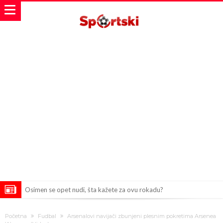
Osimen se opet nudi, šta kažete za ovu rokadu?
Španci uvode nova pravila ove sezone
Početna
Fudbal
Arsenalovi navijači zbunjeni plesnim pokretima Arsenea