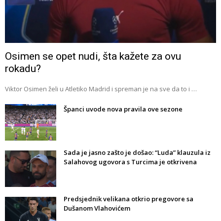
Osimen se opet nudi, šta kažete za ovu
rokadu?
Viktor Osimen želi u Atletiko Madrid i spreman je na sve da to i …
Španci uvode nova pravila ove sezone
Sada je jasno zašto je došao: “Luda” klauzula iz
Salahovog ugovora s Turcima je otkrivena
Predsjednik velikana otkrio pregovore sa
Dušanom Vlahovićem