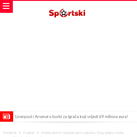
Liverpool i Arsenal u borbi za igrača koji vrijedi 69 miliona eura!
Dilema više ne postoji – Datum dolaska Rodrija u Barcelonu
Početna
Fudbal
Arteta donio neočekivanu odluku: Ovaj potez može