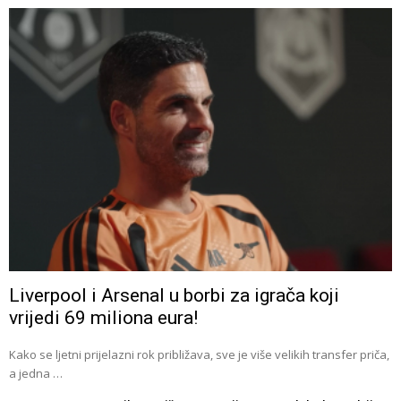
Liverpool i Arsenal u borbi za igrača koji
vrijedi 69 miliona eura!
Kako se ljetni prijelazni rok približava, sve je više velikih transfer priča,
a jedna …