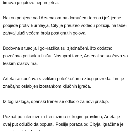
timova je gotovo neprimjetna.
Nakon pobjede nad Arsenalom na domaćem terenu i još jedne
pobjede protiv Burnleyja, City je preuzeo vodeću poziciju na tabeli
zahvaljujući većem broju postignutih golova.
Bodovna situacija i gol-razlika su izjednačeni, što dodatno
povećava pritisak u finišu. Nasuprot tome, Arsenal se suočava sa
teškim izazovima.
Arteta se suočava s velikim poteškoćama zbog povreda. Tim je
značajno oslabljen izostankom ključnih igrača.
Iz tog razloga, španski trener se odlučio za novi pristup.
Poznat po intenzivnim treninzima i strogim pravilima, Arteta je
ovaj put odlučio da popusti. Poslije poraza od Cityja, igračima je