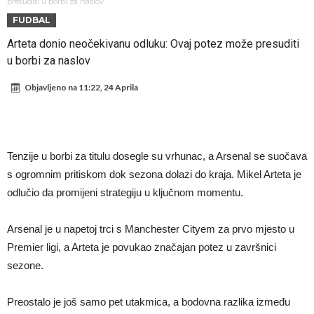
napokon poznat
Engleski reprezentativac optužen za napad u noćnom klubu
presuditi u borbi za naslov
FUDBAL
Suđenje o smrti Maradone: Noge su mu bile natečene, nije se htio
Arteta donio neočekivanu odluku: Ovaj potez može presuditi
oprati
Ko je uvjerio Rodrija da izabere Barcelonu?
u borbi za naslov
Ulazim na stadion da raznesem Mesija sa četiri bombe
Objavljeno na
11:22, 24 Aprila
Đani Infantino uzvraća udarac, ko ga je sve podržao do sada?
Manchester City pronašao idealnu zamjenu za Rodrija
Samo dva fudbalska velikana uspjela su ostvariti “nemoguće”! Jedan
Tenzije u borbi za titulu dosegle su vrhunac, a Arsenal se suočava
od njih je Messi, znate li ko je drugi?
Прijelom u transferu Romera? Inter nema dovoljno sredstava,
s ogromnim pritiskom dok sezona dolazi do kraja. Mikel Arteta je
Atletico prati situaciju.
odlučio da promijeni strategiju u ključnom momentu.
Arsenal je u napetoj trci s Manchester Cityem za prvo mjesto u
Premier ligi, a Arteta je povukao značajan potez u završnici
sezone.
Preostalo je još samo pet utakmica, a bodovna razlika između