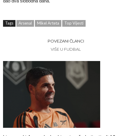
dao dva slobodna dana.
Tags
Arsenal
Mikel Arteta
Top Vijesti
POVEZANI ČLANCI
VIŠE U FUDBAL