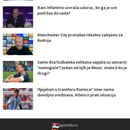
Đani Infantino uzvraća udarac, ko ga je sve
podržao do sada?
Manchester City pronašao idealnu zamjenu za
Rodrija
Samo dva fudbalska velikana uspjela su ostvariti
“nemoguće”! Jedan od njih je Messi, znate li ko je
drugi?
Прijelom u transferu Romera? Inter nema
dovoljno sredstava, Atletico prati situaciju.
sportski.rs