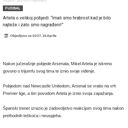
Atletika?!
Ovo se Novaku nikad nije dešavalo: Sinner i Alcaraz odustaju, a
najteže i zato smo nagrađeni!”
FUDBAL
Zverev se odmah “raspao”
Infantino imao ljubavnicu: Isplivale skandalozne informacije, dobila je
Arteta o velikoj pobjedi: “Imali smo hrabrost kad je bilo
novac od UEFA
Mourinho uvodi strogu disciplinu u Real Madrid. Ovo su tri nova
najteže i zato smo nagrađeni!”
pravila
Arsenal dovodi zvijezdu Serie A za 138 miliona eura?
Objavljeno na
10:57, 26 Aprila
Francuski sudija optužen za porodično nasilje. Prijeti mu 18 mjeseci
zatvora
Jake Paul kreće u rušenje UFC-a
Mudrik se vratio na teren nakon više od 600 dana. Odmah ide na
Nakon jučerašnje pobjede Arsenala, Mikel Arteta je iskreno
posudbu?
Real Madrid odlučio: Endrick ide u Premier ligu!
govorio o trijumfu svog tima te iznio svoje viđenje.
Pobjedom nad Newcastle Unitedom, Arsenal se vratio na vrh
Premier lige, a tim povodom Arteta je iznio svoja zapažanja.
Španski trener izrazio je zadovoljstvo reakcijom svog tima nakon
prethodnih teškoća i neuspjeha.