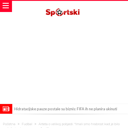
Hidratacijske pauze postale su biznis: FIFA ih ne planira ukinuti
Potpuni obračun – Barselona preotima najvažniji letnji transfer
Početna
Fudbal
Arteta o velikoj pobjedi: “Imali smo hrabrost kad je bilo