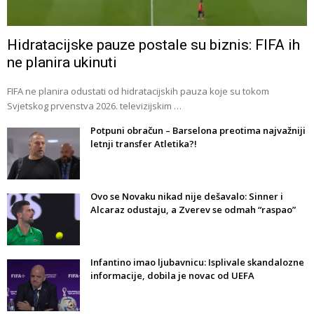
Hidratacijske pauze postale su biznis: FIFA ih
ne planira ukinuti
FIFA ne planira odustati od hidratacijskih pauza koje su tokom
Svjetskog prvenstva 2026. televizijskim …
Potpuni obračun – Barselona preotima najvažniji
letnji transfer Atletika?!
Ovo se Novaku nikad nije dešavalo: Sinner i
Alcaraz odustaju, a Zverev se odmah “raspao”
Infantino imao ljubavnicu: Isplivale skandalozne
informacije, dobila je novac od UEFA