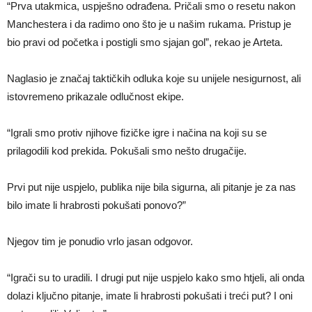
“Prva utakmica, uspješno odrađena. Pričali smo o resetu nakon
Manchestera i da radimo ono što je u našim rukama. Pristup je
bio pravi od početka i postigli smo sjajan gol”, rekao je Arteta.
Naglasio je značaj taktičkih odluka koje su unijele nesigurnost, ali
istovremeno prikazale odlučnost ekipe.
“Igrali smo protiv njihove fizičke igre i načina na koji su se
prilagodili kod prekida. Pokušali smo nešto drugačije.
Prvi put nije uspjelo, publika nije bila sigurna, ali pitanje je za nas
bilo imate li hrabrosti pokušati ponovo?”
Njegov tim je ponudio vrlo jasan odgovor.
“Igrači su to uradili. I drugi put nije uspjelo kako smo htjeli, ali onda
dolazi ključno pitanje, imate li hrabrosti pokušati i treći put? I oni