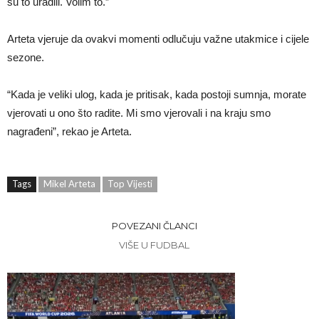
su to uradili. Volim to.”
Arteta vjeruje da ovakvi momenti odlučuju važne utakmice i cijele
sezone.
“Kada je veliki ulog, kada je pritisak, kada postoji sumnja, morate
vjerovati u ono što radite. Mi smo vjerovali i na kraju smo
nagrađeni”, rekao je Arteta.
Tags
Mikel Arteta
Top Vijesti
POVEZANI ČLANCI
VIŠE U FUDBAL