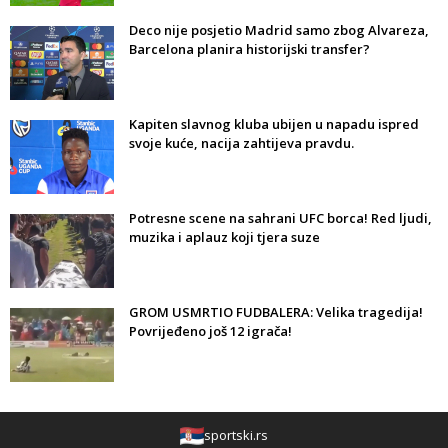
Deco nije posjetio Madrid samo zbog Alvareza,
Barcelona planira historijski transfer?
Kapiten slavnog kluba ubijen u napadu ispred
svoje kuće, nacija zahtijeva pravdu.
Potresne scene na sahrani UFC borca! Red ljudi,
muzika i aplauz koji tjera suze
GROM USMRTIO FUDBALERA: Velika tragedija!
Povrijeđeno još 12 igrača!
sportski.rs