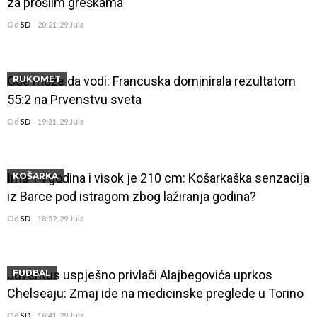
za prošlim greškama
Od
SD
20:21, 29 Jula
Gde može da vodi: Francuska dominirala rezultatom
RUKOMET
55:2 na Prvenstvu sveta
Od
SD
19:31, 29 Jula
Ima 14 godina i visok je 210 cm: Košarkaška senzacija
KOŠARKA
iz Barce pod istragom zbog lažiranja godina?
Od
SD
18:52, 29 Jula
Juventus uspješno privlači Alajbegovića uprkos
FUDBAL
Chelseaju: Zmaj ide na medicinske preglede u Torino
Od
SD
18:41, 29 Jula