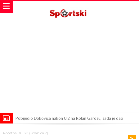
Pobijedio Đokovića nakon 0:2 na Rolan Garosu, sada je dao
sramotan komentar na njegov račun
Direktor FIA o drami Formule 1: “Ne možemo da idemo toliko
Početna
SD
(Stranica 2)