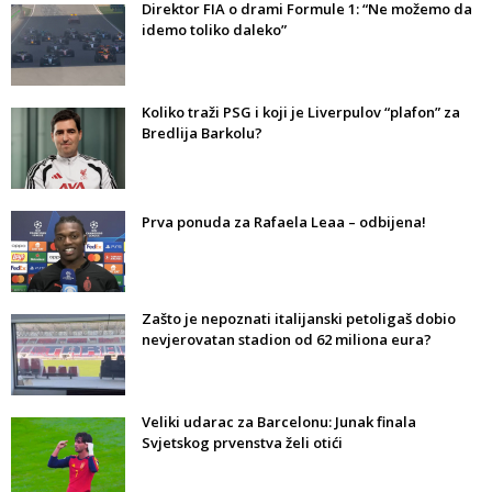
Direktor FIA o drami Formule 1: “Ne možemo da
idemo toliko daleko”
Koliko traži PSG i koji je Liverpulov “plafon” za
Bredlija Barkolu?
Prva ponuda za Rafaela Leaa – odbijena!
Zašto je nepoznati italijanski petoligaš dobio
nevjerovatan stadion od 62 miliona eura?
Veliki udarac za Barcelonu: Junak finala
Svjetskog prvenstva želi otići