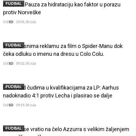
Anćeloti: Pauza za hidrataciju kao faktor u porazu
FUDBAL
protiv Norveške
Od
SD
10:04, 30 Jula
Vozinha snima reklamu za film o Spider-Manu dok
FUDBAL
čeka odluku o imenu na dresu u Colo Colu.
Od
SD
09:22, 30 Jula
Čudo nad čudima u kvalifikacijama za LP: Aarhus
FUDBAL
nadoknadio 4:1 protiv Lecha i plasirao se dalje
Od
SD
09:19, 30 Jula
Mancini se vratio na čelo Azzurra s velikim žaljenjem
FUDBAL