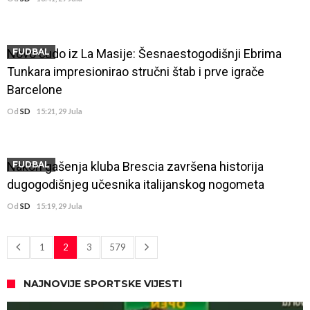
Novo čudo iz La Masije: Šesnaestogodišnji Ebrima
FUDBAL
Tunkara impresionirao stručni štab i prve igrače
Barcelone
Od
SD
15:21, 29 Jula
Nakon gašenja kluba Brescia završena historija
FUDBAL
dugogodišnjeg učesnika italijanskog nogometa
Od
SD
15:19, 29 Jula
1
2
3
579
NAJNOVIJE SPORTSKE VIJESTI