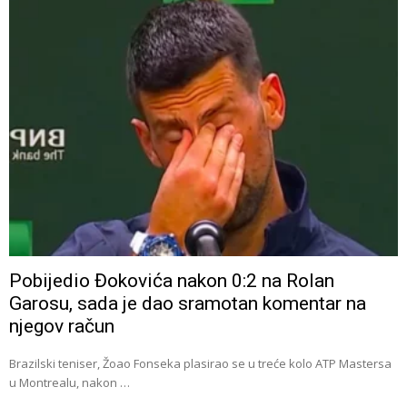
Pobijedio Đokovića nakon 0:2 na Rolan
Garosu, sada je dao sramotan komentar na
njegov račun
Brazilski teniser, Žoao Fonseka plasirao se u treće kolo ATP Mastersa
u Montrealu, nakon …