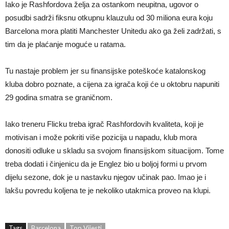
Iako je Rashfordova želja za ostankom neupitna, ugovor o
posudbi sadrži fiksnu otkupnu klauzulu od 30 miliona eura koju
Barcelona mora platiti Manchester Unitedu ako ga želi zadržati, s
tim da je plaćanje moguće u ratama.
Tu nastaje problem jer su finansijske poteškoće katalonskog
kluba dobro poznate, a cijena za igrača koji će u oktobru napuniti
29 godina smatra se graničnom.
Iako treneru Flicku treba igrač Rashfordovih kvaliteta, koji je
motivisan i može pokriti više pozicija u napadu, klub mora
donositi odluke u skladu sa svojom finansijskom situacijom. Tome
treba dodati i činjenicu da je Englez bio u boljoj formi u prvom
dijelu sezone, dok je u nastavku njegov učinak pao. Imao je i
lakšu povredu koljena te je nekoliko utakmica proveo na klupi.
Tags
Barcelona
Top Vijesti