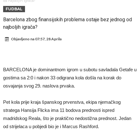
dao ponudu
Osimen se opet nudi, šta kažete za ovu rokadu?
od najboljih igrača?
FUDBAL
Španci uvode nova pravila ove sezone
Barcelona zbog finansijskih problema ostaje bez jednog od
Sada je jasno zašto je došao: “Luda” klauzula iz Salahovog ugovora s
najboljih igrača?
Turcima je otkrivena
Predsjednik velikana otkrio pregovore sa Dušanom Vlahovićem
Objavljeno na
07:57, 28 Aprila
Ronaldo objavio slike iz garaže. “Moje igračke”
Ostvariće se velika želja Diega Simeonea? Atletico kreće po
argentinsku zvijezdu
Nejmar potpuno izgubio glavu, šta mu ovo treba? (Video)
BARCELONA je dominantnom igrom u subotu savladala Getafe u
Dok Real čeka Vinisijusa, Perez upravo završio najskuplji transfer u
gostima sa 2:0 i nakon 33 odigrana kola došla na korak do
historiji!
osvajanja svog 29. naslova prvaka.
Pet kola prije kraja španskog prvenstva, ekipa njemačkog
stratega Hansija Flicka ima 11 bodova prednosti ispred
madridskog Reala, što je praktično nedostižna prednost. Jedan
od strijelaca u pobjedi bio je i Marcus Rashford.