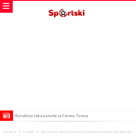
Barselona čeka ponude za Ferana Toresa
Vinicius je izbrisao sve objave s Instagrama nakon što mu je Real
Početna
Fudbal
Barcelona zbog finansijskih problema ostaje bez jednog