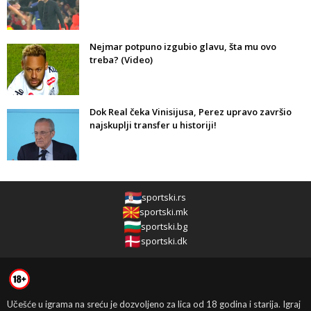
Nejmar potpuno izgubio glavu, šta mu ovo
treba? (Video)
Dok Real čeka Vinisijusa, Perez upravo završio
najskuplji transfer u historiji!
sportski.rs
sportski.mk
sportski.bg
sportski.dk
Učešće u igrama na sreću je dozvoljeno za lica od 18 godina i starija. Igraj