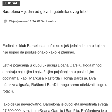
sramotan komentar na njegov račun
Direktor FIA o drami Formule 1: “Ne možemo da idemo toliko
FUDBAL
daleko”
Koliko traži PSG i koji je Liverpulov “plafon” za Bredlija Barkolu?
Barselona – jedan od glavnih gubitnika ovog leta!
Prva ponuda za Rafaela Leaa – odbijena!
Objavljeno na
11:26, 02 Septembra
Zašto je nepoznati italijanski petoligaš dobio nevjerovatan stadion
od 62 miliona eura?
Veliki udarac za Barcelonu: Junak finala Svjetskog prvenstva želi otići
Deco nije posjetio Madrid samo zbog Alvareza, Barcelona planira
Fudbalski klub Barselona suočio se s još jednim letom u kojem
historijski transfer?
Kapiten slavnog kluba ubijen u napadu ispred svoje kuće, nacija
nije uspeo da posluje onako kako je planirao.
zahtijeva pravdu.
Potresne scene na sahrani UFC borca! Red ljudi, muzika i aplauz koji
Letnje pojačanja u klubu uključuju Đoana Garsiju, koga mnogi
tjera suze
smatraju najboljim i najvažnijim pojačanjem u poslednjim
godinama, kao i Markusa Rašforda i Ronija Bardžija. Dva
ofanzivna igrača, Rašford i Bardži, mogu samo očekivati uloge u
rotaciji.
Iako deluje neverovatno, Barselona je ovog leta investirala svega
27.500.000 evra, i to u Đoana Garsiju i Bardžija. Rašfordova je u