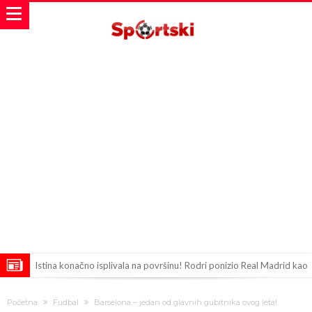
Istina konačno isplivala na površinu! Rodri ponizio Real Madrid kao
niko do sada, bolje je da ne dolazi u Madrid!
Pobijedio Đokovića nakon 0:2 na Rolan Garosu, sada je dao
Početna
Fudbal
Barselona – jedan od glavnih gubitnika ovog leta!