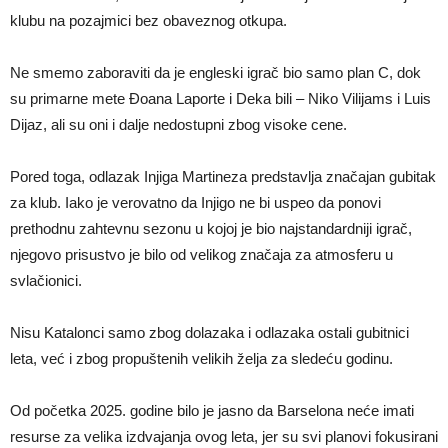
klubu na pozajmici bez obaveznog otkupa.
Ne smemo zaboraviti da je engleski igrač bio samo plan C, dok
su primarne mete Đoana Laporte i Deka bili – Niko Vilijams i Luis
Dijaz, ali su oni i dalje nedostupni zbog visoke cene.
Pored toga, odlazak Injiga Martineza predstavlja značajan gubitak
za klub. Iako je verovatno da Injigo ne bi uspeo da ponovi
prethodnu zahtevnu sezonu u kojoj je bio najstandardniji igrač,
njegovo prisustvo je bilo od velikog značaja za atmosferu u
svlačionici.
Nisu Katalonci samo zbog dolazaka i odlazaka ostali gubitnici
leta, već i zbog propuštenih velikih želja za sledeću godinu.
Od početka 2025. godine bilo je jasno da Barselona neće imati
resurse za velika izdvajanja ovog leta, jer su svi planovi fokusirani