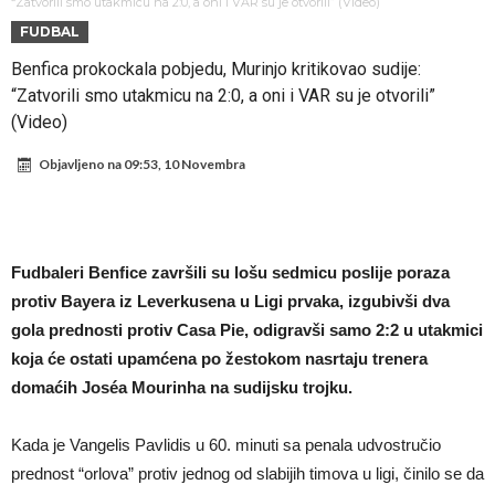
napokon poznat
Engleski reprezentativac optužen za napad u noćnom klubu
“Zatvorili smo utakmicu na 2:0, a oni i VAR su je otvorili” (Video)
FUDBAL
Suđenje o smrti Maradone: Noge su mu bile natečene, nije se htio
Benfica prokockala pobjedu, Murinjo kritikovao sudije:
oprati
Ko je uvjerio Rodrija da izabere Barcelonu?
“Zatvorili smo utakmicu na 2:0, a oni i VAR su je otvorili”
Ulazim na stadion da raznesem Mesija sa četiri bombe
(Video)
Đani Infantino uzvraća udarac, ko ga je sve podržao do sada?
Objavljeno na
09:53, 10 Novembra
Manchester City pronašao idealnu zamjenu za Rodrija
Samo dva fudbalska velikana uspjela su ostvariti “nemoguće”! Jedan
od njih je Messi, znate li ko je drugi?
Прijelom u transferu Romera? Inter nema dovoljno sredstava,
Fudbaleri Benfice završili su lošu sedmicu poslije poraza
protiv Bayera iz Leverkusena u Ligi prvaka, izgubivši dva
Atletico prati situaciju.
gola prednosti protiv Casa Pie, odigravši samo 2:2 u utakmici
koja će ostati upamćena po žestokom nasrtaju trenera
domaćih Joséa Mourinha na sudijsku trojku.
Kada je Vangelis Pavlidis u 60. minuti sa penala udvostručio
prednost “orlova” protiv jednog od slabijih timova u ligi, činilo se da