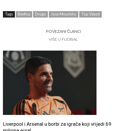
Tags
Benfica
Drugo
Jose Mourinho
Top Vijesti
POVEZANI ČLANCI
VIŠE U FUDBAL
Liverpool i Arsenal u borbi za igrača koji vrijedi 69
miliona eura!