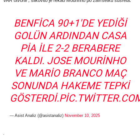
VAR otvorili”,
slikovito je rekao Mourinho po završetku susreta.
BENFICA 90+1'DE YEDIĞI
GOLÜN ARDINDAN CASA
PIA ILE 2-2 BERABERE
KALDI. JOSE MOURINHO
VE MARIO BRANCO MAÇ
SONUNDA HAKEME TEPKI
GÖSTERDI.
PIC.TWITTER.C
— Asist Analiz (@asistanaliz)
November 10, 2025
.