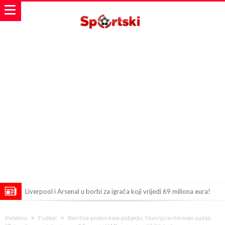
Liverpool i Arsenal u borbi za igrača koji vrijedi 69 miliona eura!
Dilema više ne postoji – Datum dolaska Rodrija u Barcelonu
Početna
Fudbal
Benfica prokockala pobjedu, Murinjo kritikovao sudije: