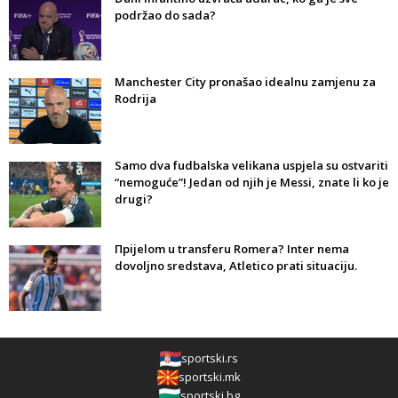
podržao do sada?
Manchester City pronašao idealnu zamjenu za
Rodrija
Samo dva fudbalska velikana uspjela su ostvariti
“nemoguće”! Jedan od njih je Messi, znate li ko je
drugi?
Прijelom u transferu Romera? Inter nema
dovoljno sredstava, Atletico prati situaciju.
sportski.rs
sportski.mk
sportski.bg