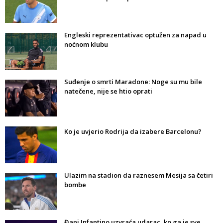
Engleski reprezentativac optužen za napad u
noćnom klubu
Suđenje o smrti Maradone: Noge su mu bile
natečene, nije se htio oprati
Ko je uvjerio Rodrija da izabere Barcelonu?
Ulazim na stadion da raznesem Mesija sa četiri
bombe
Đani Infantino uzvraća udarac, ko ga je sve