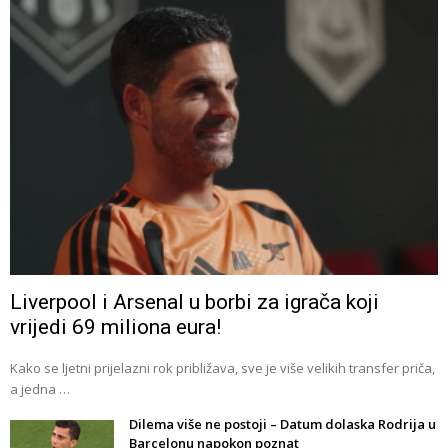
Liverpool i Arsenal u borbi za igrača koji
vrijedi 69 miliona eura!
Kako se ljetni prijelazni rok približava, sve je više velikih transfer priča,
a jedna …
Dilema više ne postoji – Datum dolaska Rodrija u
Barcelonu napokon poznat