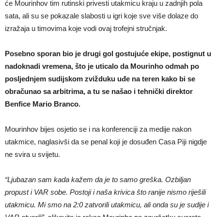
će Mourinhov tim rutinski privesti utakmicu kraju u zadnjih pola
sata, ali su se pokazale slabosti u igri koje sve više dolaze do
izražaja u timovima koje vodi ovaj trofejni stručnjak.
Posebno sporan bio je drugi gol gostujuće ekipe, postignut u
nadoknadi vremena, što je uticalo da Mourinho odmah po
posljednjem sudijskom zvižduku uđe na teren kako bi se
obračunao sa arbitrima, a tu se našao i tehnički direktor
Benfice Mario Branco.
Mourinhov bijes osjetio se i na konferenciji za medije nakon
utakmice, naglasivši da se penal koji je dosuđen Casa Piji nigdje
ne svira u svijetu.
“Ljubazan sam kada kažem da je to samo greška. Ozbiljan
propust i VAR sobe. Postoji i naša krivica što ranije nismo riješili
utakmicu. Mi smo na 2:0 zatvorili utakmicu, ali onda su je sudije i