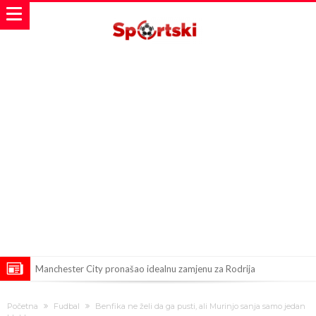
Manchester City pronašao idealnu zamjenu za Rodrija
Samo dva fudbalska velikana uspjela su ostvariti “nemoguće”! Jedan
Početna
Fudbal
Benfika ne želi da ga pusti, ali Murinjo sanja samo jedan