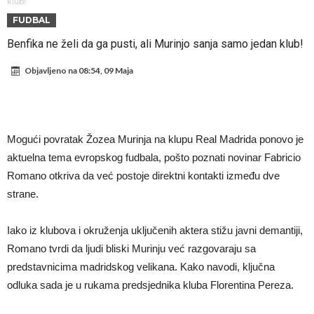
od njih je Messi, znate li ko je drugi?
Прijelom u transferu Romera? Inter nema dovoljno sredstava,
klub!
FUDBAL
Atletico prati situaciju.
GOTOVO JE! Čelsi dovodi novog lijevog beka – transfer vrijedan 21
Benfika ne želi da ga pusti, ali Murinjo sanja samo jedan klub!
milion eura
Atletico Madrid donosi neočekivanu odluku!
Objavljeno na
08:54, 09 Maja
Rafael Leao dobio novu ponudu iz Turske
U Firenci poludili za Mastantounom
City prodao rezervnog golmana za 50 miliona eura
Mogući povratak Žozea Murinja na klupu Real Madrida ponovo je
Istina konačno isplivala na površinu! Rodri ponizio Real Madrid kao
aktuelna tema evropskog fudbala, pošto poznati novinar Fabricio
niko do sada, bolje je da ne dolazi u Madrid!
Pobijedio Đokovića nakon 0:2 na Rolan Garosu, sada je dao
Romano otkriva da već postoje direktni kontakti između dve
sramotan komentar na njegov račun
strane.
Iako iz klubova i okruženja uključenih aktera stižu javni demantiji,
Romano tvrdi da ljudi bliski Murinju već razgovaraju sa
predstavnicima madridskog velikana. Kako navodi, ključna
odluka sada je u rukama predsjednika kluba Florentina Pereza.