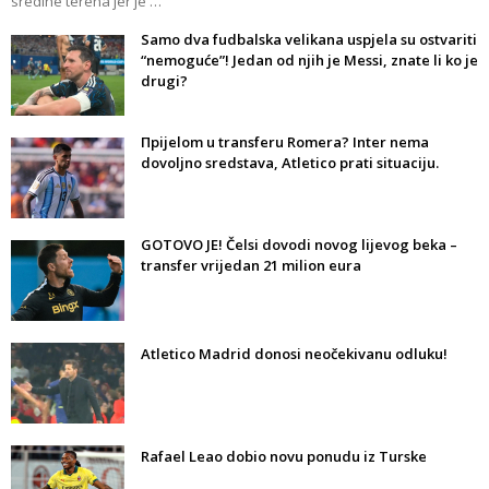
sredine terena jer je …
Samo dva fudbalska velikana uspjela su ostvariti
“nemoguće”! Jedan od njih je Messi, znate li ko je
drugi?
Прijelom u transferu Romera? Inter nema
dovoljno sredstava, Atletico prati situaciju.
GOTOVO JE! Čelsi dovodi novog lijevog beka –
transfer vrijedan 21 milion eura
Atletico Madrid donosi neočekivanu odluku!
Rafael Leao dobio novu ponudu iz Turske