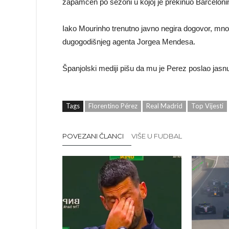
zapamćen po sezoni u kojoj je prekinuo Barcelon
Iako Mourinho trenutno javno negira dogovor, mno
dugogodišnjeg agenta Jorgea Mendesa.
Španjolski mediji pišu da mu je Perez poslao jasnu 
Tags
Florentino Pérez
Real Madrid
Top Vijesti
POVEZANI ČLANCI
VIŠE U FUDBAL