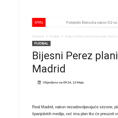
Pobijedio Đokovića nakon 0:2 na
БЛИЦ
Direktor FIA o drami Formule 1:
Početna
Fudbal
Bijesni Perez planira povratak Mouri
Koliko traži PSG i koji je Liverpul
FUDBAL
Prva ponuda za Rafaela Leaa – od
Bijesni Perez plan
Zašto je nepoznati italijanski pe
Madrid
Veliki udarac za Barcelonu: Junak f
Deco nije posjetio Madrid samo zb
Objavljeno na
09:56, 12 Maja
Kapiten slavnog kluba ubijen u na
Potresne scene na sahrani UFC borc
GROM USMRTIO FUDBALERA: Velika
Real Madrid, nakon nezadovoljavajuće sezone, pl
španjolskih medija, već ima plan tko će preuzeti 