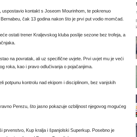
no, uspostavio kontakt s Joseom Mourinhom, te pokrenuo
 Bernabeu, čak 13 godina nakon što je prvi put vodio momčad.
će ostati trener Kraljevskog kluba poslije sezone bez trofeja, a
učnjaka.
stao na povratak, ali uz specifične uvjete. Prvi uvjet mu je veći
znog roka, kao i pravo odlučivanja o pojačanjima.
eli potpunu kontrolu nad ekipom i disciplinom, bez vanjskih
izravno Perezu, što jasno pokazuje ozbiljnost njegovog mogućeg
ši prvenstvo, Kup kralja i španjolski Superkup. Posebno je