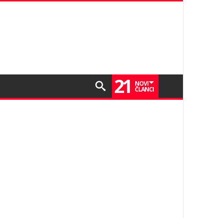
21
NOVI
ČLANCI