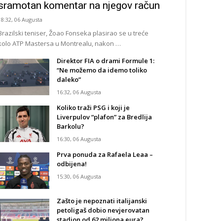
sramotan komentar na njegov račun
18:32, 06 Augusta
Brazilski teniser, Žoao Fonseka plasirao se u treće
kolo ATP Mastersa u Montrealu, nakon …
Direktor FIA o drami Formule 1:
“Ne možemo da idemo toliko
daleko”
16:32, 06 Augusta
Koliko traži PSG i koji je
Liverpulov “plafon” za Bredlija
Barkolu?
16:30, 06 Augusta
Prva ponuda za Rafaela Leaa –
odbijena!
15:30, 06 Augusta
Zašto je nepoznati italijanski
petoligaš dobio nevjerovatan
stadion od 62 miliona eura?