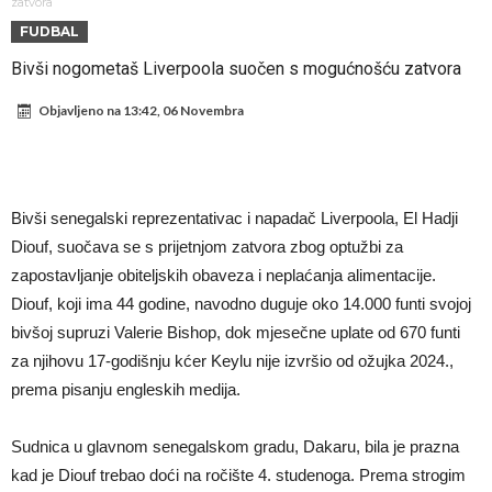
napokon poznat
Engleski reprezentativac optužen za napad u noćnom klubu
zatvora
FUDBAL
Suđenje o smrti Maradone: Noge su mu bile natečene, nije se htio
Bivši nogometaš Liverpoola suočen s mogućnošću zatvora
oprati
Ko je uvjerio Rodrija da izabere Barcelonu?
Objavljeno na
13:42, 06 Novembra
Ulazim na stadion da raznesem Mesija sa četiri bombe
Đani Infantino uzvraća udarac, ko ga je sve podržao do sada?
Manchester City pronašao idealnu zamjenu za Rodrija
Bivši senegalski reprezentativac i napadač Liverpoola, El Hadji
Samo dva fudbalska velikana uspjela su ostvariti “nemoguće”! Jedan
Diouf, suočava se s prijetnjom zatvora zbog optužbi za
od njih je Messi, znate li ko je drugi?
Прijelom u transferu Romera? Inter nema dovoljno sredstava,
zapostavljanje obiteljskih obaveza i neplaćanja alimentacije.
Atletico prati situaciju.
Diouf, koji ima 44 godine, navodno duguje oko 14.000 funti svojoj
bivšoj supruzi Valerie Bishop, dok mjesečne uplate od 670 funti
za njihovu 17-godišnju kćer Keylu nije izvršio od ožujka 2024.,
prema pisanju engleskih medija.
Sudnica u glavnom senegalskom gradu, Dakaru, bila je prazna
kad je Diouf trebao doći na ročište 4. studenoga. Prema strogim