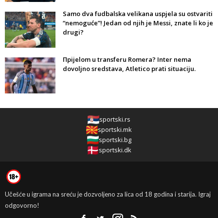
Samo dva fudbalska velikana uspjela su ostvariti
“nemoguće”! Jedan od njih je Messi, znate li ko je
drugi?
Прijelom u transferu Romera? Inter nema
dovoljno sredstava, Atletico prati situaciju.
sportski.rs
sportski.mk
sportski.bg
sportski.dk
Učešće u igrama na sreću je dozvoljeno za lica od 18 godina i starija. Igraj
odgovorno!