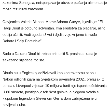
zakonima Senegala, neispunjavanje obveze plaćanja alimentacije
može rezultirati zatvorom.
Odvjetnica Valerie Bishop, Mame Adama Gueye, izjavila je: “El
Hadji Diouf je potpuno solventan. Ima sredstva za plaćanje, ali to
odbija učiniti. Vodi ugodan život i dijeli svoje vrijeme između
Dakara i Saly Portudala”.
Sudu u Dakaru Diouf bi trebao pristupiti 5. prosinca, kada je
zakazano sljedeće ročište.
Dioufa su u Engleskoj doživljavali kao kontroverznu osobu.
Nakon odličnih igara na Svjetskom prvenstvu 2002., prelazak iz
Lensa u Liverpool vrijedan 10 milijuna funti nije ispunio očekivanja.
U 80 susreta, postigao je tek šest golova, a njegova svađa s
klupskom legendom Stevenom Gerrardom zabilježena je u
povijesti kluba.