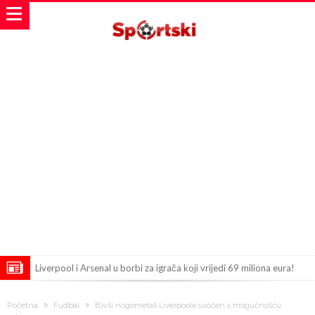
Liverpool i Arsenal u borbi za igrača koji vrijedi 69 miliona eura!
Dilema više ne postoji – Datum dolaska Rodrija u Barcelonu
Početna
Fudbal
Bivši nogometaš Liverpoola suočen s mogućnošću