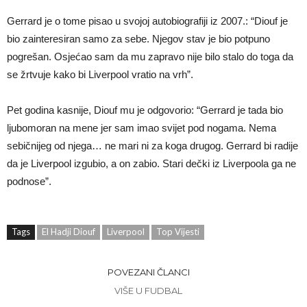
Gerrard je o tome pisao u svojoj autobiografiji iz 2007.: “Diouf je
bio zainteresiran samo za sebe. Njegov stav je bio potpuno
pogrešan. Osjećao sam da mu zapravo nije bilo stalo do toga da
se žrtvuje kako bi Liverpool vratio na vrh”.
Pet godina kasnije, Diouf mu je odgovorio: “Gerrard je tada bio
ljubomoran na mene jer sam imao svijet pod nogama. Nema
sebičnijeg od njega… ne mari ni za koga drugog. Gerrard bi radije
da je Liverpool izgubio, a on zabio. Stari dečki iz Liverpoola ga ne
podnose”.
Tags
El Hadji Diouf
Liverpool
Top Vijesti
POVEZANI ČLANCI
VIŠE U FUDBAL