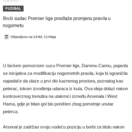
u novoj parodiji
Mourinho: “Nesretnik nam je došao nespreman”
nogometu
FUDBAL
BIZARNA BORBA KOJA JE ZAPALILA INTERNET: Poznati teškaš
Bivši sudac Premier lige predlaže promjenu pravila u
prihvatio najluđi izazov karijere – sam protiv šestorice (Video)
VIDEO Viralni snimak iz Urugvaja: Ispucana lopta izazvala
nogometu
saobraćajnu nesreću
U Madridu iznenađeni nevjerovatnom ponudom za Ardu Gulera!
Objavljeno na
13:44, 11 Maja
Španija na nogama, Barcelona i Real u strahu: “Novi Haaland” je
odabrao!
Marciniak objasnio zašto nije isključio Messija: Navijači i stručnjaci su
zaprepašteni njegovim riječima
Milan smanjuje tim
U bivšem pomoćnom sucu Premier lige, Darrenu Cannu, pojavila
Hidratacijske pauze postale su biznis: FIFA ih ne planira ukinuti
se inicijativa za modifikaciju nogometnih pravila, koja bi ograničila
napadače da ulaze u prvi dio kaznenog prostora, poznatog kao
peterac, tokom izvođenja udaraca iz kuta. Ova ideja dolazi nakon
kontroverznog trenutka na utakmici između Arsenala i West
Hama, gdje je bitan gol bio poništen zbog pometnje unutar
peterca.
Arsenal je zadržao svoju vodeću poziciju u borbi za titulu nakon