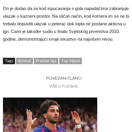
On je dodao da se kod ispucavanja s gola napadačima zabranjuje
ulazak u kazneni prostor. Na sličan način, kod kornera im se ne bi
trebalo dopustiti ulazak u peterac dok lopta ne postane aktivna u
igri. Cann je također sudio u finalu Svjetskog prvenstva 2010.
godine, demonstrirajući svoje iskustvo na najvišem nivou.
Tags
Arsenal
Premier liga
Top Vijesti
POVEZANI ČLANCI
VIŠE U FUDBAL