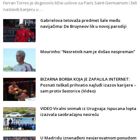
Ferran Torres je dogovorio lične uslove sa Paris Saint-Germainom i želi
nastaviti karijeru u …
Gabrielova tetovaža predmet šale među
navijačima: De Bruyneov lik u novoj parodiji
Mourinho: “Nesretnik nam je došao nespreman”
BIZARNA BORBA KOJA JE ZAPALILA INTERNET:
Poznati teškaš prihvatio najluđi izazov karijere –
sam protiv šestorice (Video)
VIDEO Viralni snimak iz Urugvaja: Ispucana lopta
izazvala saobraćajnu nesreću
U Madridu iznenađeni nevjerovatnom ponudom