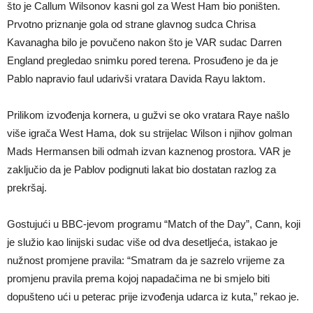
što je Callum Wilsonov kasni gol za West Ham bio poništen.
Prvotno priznanje gola od strane glavnog sudca Chrisa
Kavanagha bilo je povučeno nakon što je VAR sudac Darren
England pregledao snimku pored terena. Prosuđeno je da je
Pablo napravio faul udarivši vratara Davida Rayu laktom.
Prilikom izvođenja kornera, u gužvi se oko vratara Raye našlo
više igrača West Hama, dok su strijelac Wilson i njihov golman
Mads Hermansen bili odmah izvan kaznenog prostora. VAR je
zaključio da je Pablov podignuti lakat bio dostatan razlog za
prekršaj.
Gostujući u BBC-jevom programu “Match of the Day”, Cann, koji
je služio kao linijski sudac više od dva desetljeća, istakao je
nužnost promjene pravila: “Smatram da je sazrelo vrijeme za
promjenu pravila prema kojoj napadačima ne bi smjelo biti
dopušteno ući u peterac prije izvođenja udarca iz kuta,” rekao je.