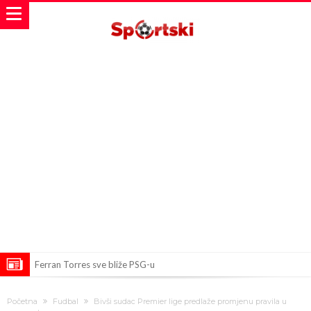
Ferran Torres sve bliže PSG-u
Gabrielova tetovaža predmet šale među navijačima: De Bruyneov lik
Početna
Fudbal
Bivši sudac Premier lige predlaže promjenu pravila u