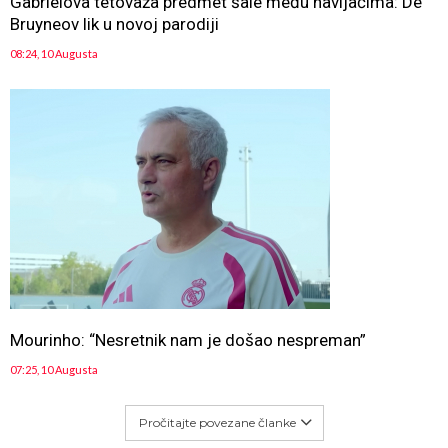
Gabrielova tetovaža predmet šale među navijačima: De
Bruyneov lik u novoj parodiji
08:24, 10 Augusta
Mourinho: “Nesretnik nam je došao nespreman”
07:25, 10 Augusta
Pročitajte povezane članke