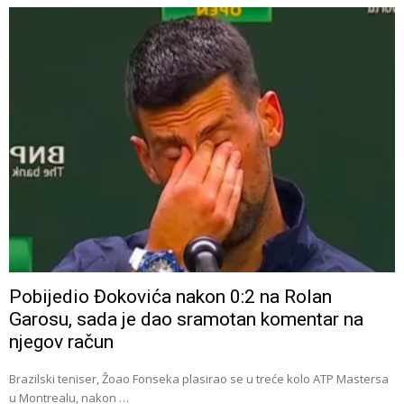
Pobijedio Đokovića nakon 0:2 na Rolan
Garosu, sada je dao sramotan komentar na
njegov račun
Brazilski teniser, Žoao Fonseka plasirao se u treće kolo ATP Mastersa
u Montrealu, nakon …