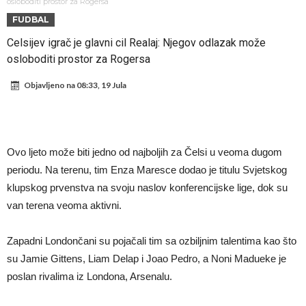
daleko”
Koliko traži PSG i koji je Liverpulov “plafon” za Bredlija Barkolu?
osloboditi prostor za Rogersa
FUDBAL
Prva ponuda za Rafaela Leaa – odbijena!
Celsijev igrač je glavni cil Realaj: Njegov odlazak može
Zašto je nepoznati italijanski petoligaš dobio nevjerovatan stadion
osloboditi prostor za Rogersa
od 62 miliona eura?
Veliki udarac za Barcelonu: Junak finala Svjetskog prvenstva želi otići
Objavljeno na
08:33, 19 Jula
Deco nije posjetio Madrid samo zbog Alvareza, Barcelona planira
historijski transfer?
Kapiten slavnog kluba ubijen u napadu ispred svoje kuće, nacija
zahtijeva pravdu.
Potresne scene na sahrani UFC borca! Red ljudi, muzika i aplauz koji
Ovo ljeto može biti jedno od najboljih za Čelsi u veoma dugom
tjera suze
GROM USMRTIO FUDBALERA: Velika tragedija! Povrijeđeno još 12
periodu. Na terenu, tim Enza Maresce dodao je titulu Svjetskog
igrača!
klupskog prvenstva na svoju naslov konferencijske lige, dok su
van terena veoma aktivni.
Zapadni Londončani su pojačali tim sa ozbiljnim talentima kao što
su Jamie Gittens, Liam Delap i Joao Pedro, a Noni Madueke je
poslan rivalima iz Londona, Arsenalu.