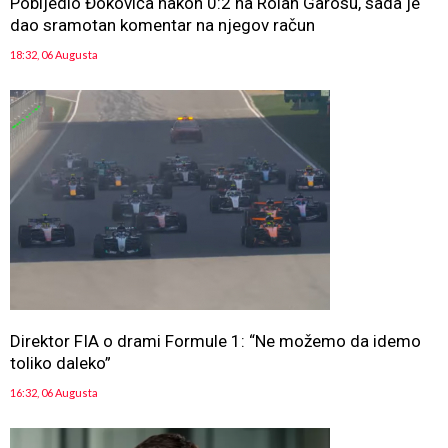
Pobijedio Đokovića nakon 0:2 na Rolan Garosu, sada je
dao sramotan komentar na njegov račun
18:32, 06 Augusta
Direktor FIA o drami Formule 1: “Ne možemo da idemo
toliko daleko”
16:32, 06 Augusta