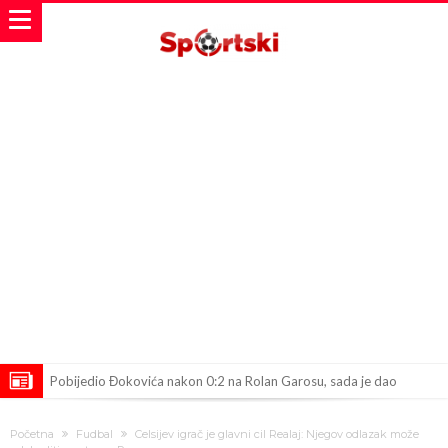
Pobijedio Đokovića nakon 0:2 na Rolan Garosu, sada je dao
sramotan komentar na njegov račun
Direktor FIA o drami Formule 1: “Ne možemo da idemo toliko
Početna
Fudbal
Celsijev igrač je glavni cil Realaj: Njegov odlazak može