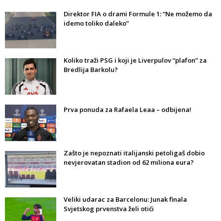
Direktor FIA o drami Formule 1: “Ne možemo da
idemo toliko daleko”
Koliko traži PSG i koji je Liverpulov “plafon” za
Bredlija Barkolu?
Prva ponuda za Rafaela Leaa – odbijena!
Zašto je nepoznati italijanski petoligaš dobio
nevjerovatan stadion od 62 miliona eura?
Veliki udarac za Barcelonu: Junak finala
Svjetskog prvenstva želi otići