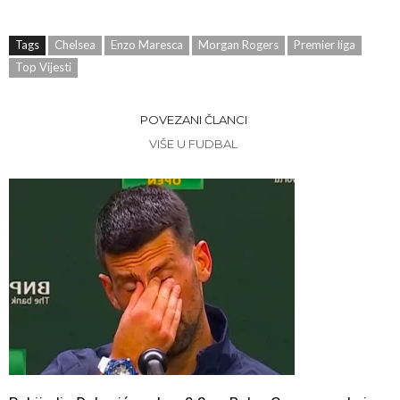
Tags
Chelsea
Enzo Maresca
Morgan Rogers
Premier liga
Top Vijesti
POVEZANI ČLANCI
VIŠE U FUDBAL