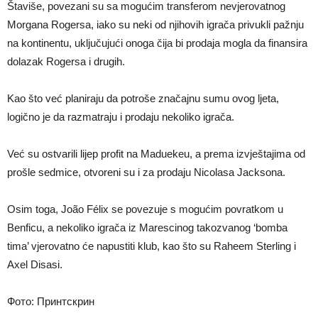
Štaviše, povezani su sa mogućim transferom nevjerovatnog
Morgana Rogersa, iako su neki od njihovih igrača privukli pažnju
na kontinentu, uključujući onoga čija bi prodaja mogla da finansira
dolazak Rogersa i drugih.
Kao što već planiraju da potroše značajnu sumu ovog ljeta,
logično je da razmatraju i prodaju nekoliko igrača.
Već su ostvarili lijep profit na Maduekeu, a prema izvještajima od
prošle sedmice, otvoreni su i za prodaju Nicolasa Jacksona.
Osim toga, João Félix se povezuje s mogućim povratkom u
Benficu, a nekoliko igrača iz Marescinog takozvanog ‘bomba
tima’ vjerovatno će napustiti klub, kao što su Raheem Sterling i
Axel Disasi.
Фото: Принтскрин