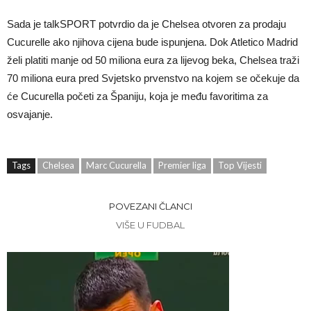
Sada je talkSPORT potvrdio da je Chelsea otvoren za prodaju
Cucurelle ako njihova cijena bude ispunjena. Dok Atletico Madrid
želi platiti manje od 50 miliona eura za lijevog beka, Chelsea traži
70 miliona eura pred Svjetsko prvenstvo na kojem se očekuje da
će Cucurella početi za Španiju, koja je među favoritima za
osvajanje.
Tags
Chelsea
Marc Cucurella
Premier liga
Top Vijesti
POVEZANI ČLANCI
VIŠE U FUDBAL