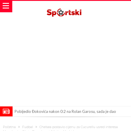
Pobijedio Đokovića nakon 0:2 na Rolan Garosu, sada je dao
sramotan komentar na njegov račun
Direktor FIA o drami Formule 1: “Ne možemo da idemo toliko
Početna
Fudbal
Chelsea postavio cijenu za Cucurellu usred interesa