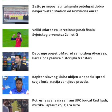
Zašto je nepoznati italijanski petoligaš dobio
nevjerovatan stadion od 62 miliona eura?
Veliki udarac za Barcelonu: Junak finala
Svjetskog prvenstva želi otići
Deco nije posjetio Madrid samo zbog Alvareza,
Barcelona planira historijski transfer?
Kapiten slavnog kluba ubijen u napadu ispred
svoje kuće, nacija zahtijeva pravdu.
Potresne scene na sahrani UFC borca! Red ljudi,
muzika i aplauz koji tjera suze