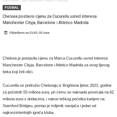
daleko”
Koliko traži PSG i koji je Liverpulov “plafon” za Bredlija Barkolu?
Manchester Cityja, Barcelone i Atletico Madrida
FUDBAL
Prva ponuda za Rafaela Leaa – odbijena!
Chelsea postavio cijenu za Cucurellu usred interesa
Zašto je nepoznati italijanski petoligaš dobio nevjerovatan stadion
Manchester Cityja, Barcelone i Atletico Madrida
od 62 miliona eura?
Veliki udarac za Barcelonu: Junak finala Svjetskog prvenstva želi otići
Objavljeno na
21:42, 03 Juna
Deco nije posjetio Madrid samo zbog Alvareza, Barcelona planira
historijski transfer?
Kapiten slavnog kluba ubijen u napadu ispred svoje kuće, nacija
zahtijeva pravdu.
Potresne scene na sahrani UFC borca! Red ljudi, muzika i aplauz koji
Chelsea je postavila cijenu za Marca Cucurellu usred interesa
tjera suze
GROM USMRTIO FUDBALERA: Velika tragedija! Povrijeđeno još 12
Manchester Cityja, Barcelone i Atletico Madrida za ovog lijevog
igrača!
beka koji želi otići.
Cucurella se pridružio Chelseaju iz Brightona ljetos 2022. godine
za početnih 55 miliona eura, pri čemu se naknada povećala na 62
miliona eura s dodacima, i nakon teškog početka karijere na
Stamford Bridgeu, postao je miljenik navijača i jedan od
najkonzistentnijih igrača kluba.