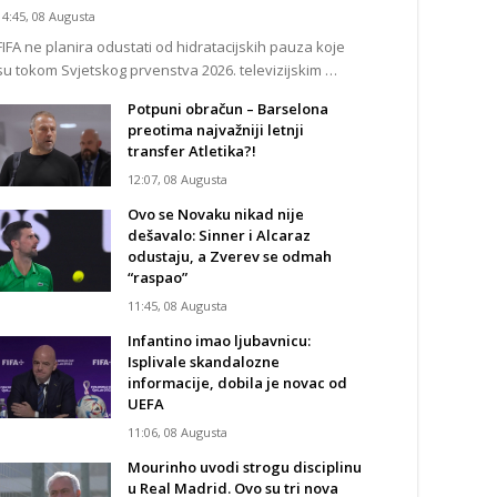
14:45, 08 Augusta
FIFA ne planira odustati od hidratacijskih pauza koje
su tokom Svjetskog prvenstva 2026. televizijskim …
Potpuni obračun – Barselona
preotima najvažniji letnji
transfer Atletika?!
12:07, 08 Augusta
Ovo se Novaku nikad nije
dešavalo: Sinner i Alcaraz
odustaju, a Zverev se odmah
“raspao”
11:45, 08 Augusta
Infantino imao ljubavnicu:
Isplivale skandalozne
informacije, dobila je novac od
UEFA
11:06, 08 Augusta
Mourinho uvodi strogu disciplinu
u Real Madrid. Ovo su tri nova