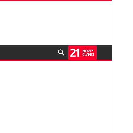
21
NOVI
ČLANCI