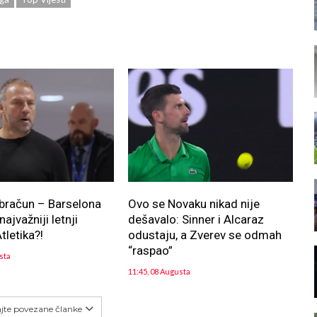
bračun – Barselona
Ovo se Novaku nikad nije
ajvažniji letnji
dešavalo: Sinner i Alcaraz
tletika?!
odustaju, a Zverev se odmah
“raspao”
sta
11:45, 08 Augusta
ajte povezane članke