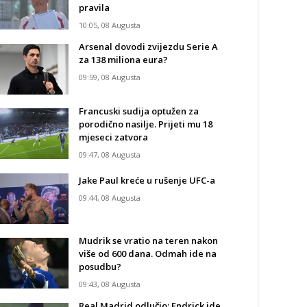
pravila
10:05, 08 Augusta
Arsenal dovodi zvijezdu Serie A
za 138 miliona eura?
09:59, 08 Augusta
Francuski sudija optužen za
porodično nasilje. Prijeti mu 18
mjeseci zatvora
09:47, 08 Augusta
Jake Paul kreće u rušenje UFC-a
09:44, 08 Augusta
Mudrik se vratio na teren nakon
više od 600 dana. Odmah ide na
posudbu?
09:43, 08 Augusta
Real Madrid odlučio: Endrick ide