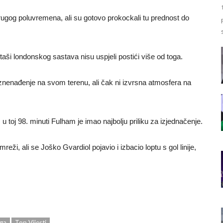
drugog poluvremena, ali su gotovo prokockali tu prednost do
aši londonskog sastava nisu uspjeli postići više od toga.
ti iznenađenje na svom terenu, ali čak ni izvrsna atmosfera na
 toj 98. minuti Fulham je imao najbolju priliku za izjednačenje.
mreži, ali se Joško Gvardiol pojavio i izbacio loptu s gol linije,
iga
Top Vijesti