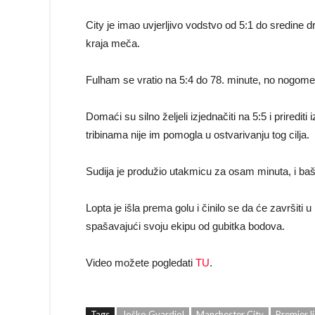
City je imao uvjerljivo vodstvo od 5:1 do sredine 
kraja meča.
Fulham se vratio na 5:4 do 78. minute, no nogomet
Domaći su silno željeli izjednačiti na 5:5 i priredi
tribinama nije im pomogla u ostvarivanju tog cilja.
Sudija je produžio utakmicu za osam minuta, i baš u
Lopta je išla prema golu i činilo se da će završiti u 
spašavajući svoju ekipu od gubitka bodova.
Video možete pogledati
TU
.
Tags
Joško Gvardiol
Manchester City
Premier l