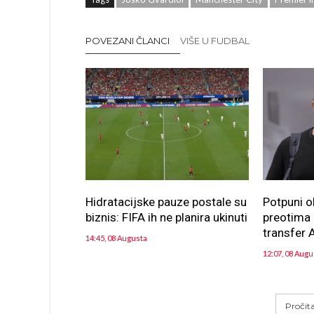
POVEZANI ČLANCI
VIŠE U FUDBAL
Hidratacijske pauze postale su
Potpuni o
biznis: FIFA ih ne planira ukinuti
preotima n
transfer A
14:45, 08 Augusta
12:07, 08 Augu
Pročit