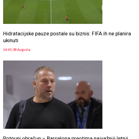
Hidratacijske pauze postale su biznis: FIFA ih ne planira
ukinuti
14:45, 08 Augusta
Potpuni obračun – Barselona preotima najvažniji letnji