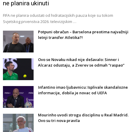
ne planira ukinuti
FIFA ne planira odustati od hidratacijskih pauza koje su tokom
Svjetskog prvenstva 2026. televizijskim …
Potpuni obračun – Barselona preotima najvažniji
letnji transfer Atletika?!
Ovo se Novaku nikad nije dešavalo: Sinner i
Alcaraz odustaju, a Zverev se odmah “raspao”
Infantino imao ljubavnicu: Isplivale skandalozne
informacije, dobila je novac od UEFA
Mourinho uvodi strogu disciplinu u Real Madrid.
Ovo su tri nova pravila