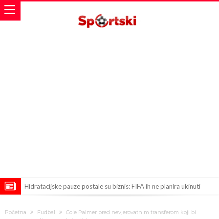
Hidratacijske pauze postale su biznis: FIFA ih ne planira ukinuti
Potpuni obračun – Barselona preotima najvažniji letnji transfer
Početna
Fudbal
Cole Palmer pred nevjerovatnim transferom koji bi