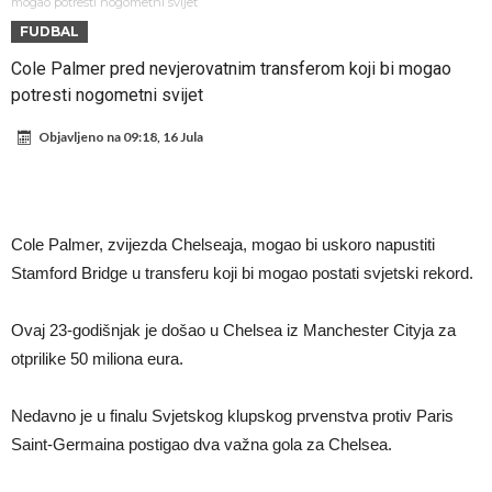
Atletika?!
Ovo se Novaku nikad nije dešavalo: Sinner i Alcaraz odustaju, a
mogao potresti nogometni svijet
FUDBAL
Zverev se odmah “raspao”
Infantino imao ljubavnicu: Isplivale skandalozne informacije, dobila je
Cole Palmer pred nevjerovatnim transferom koji bi mogao
novac od UEFA
Mourinho uvodi strogu disciplinu u Real Madrid. Ovo su tri nova
potresti nogometni svijet
pravila
Arsenal dovodi zvijezdu Serie A za 138 miliona eura?
Objavljeno na
09:18, 16 Jula
Francuski sudija optužen za porodično nasilje. Prijeti mu 18 mjeseci
zatvora
Jake Paul kreće u rušenje UFC-a
Mudrik se vratio na teren nakon više od 600 dana. Odmah ide na
Cole Palmer, zvijezda Chelseaja, mogao bi uskoro napustiti
posudbu?
Real Madrid odlučio: Endrick ide u Premier ligu!
Stamford Bridge u transferu koji bi mogao postati svjetski rekord.
Ovaj 23-godišnjak je došao u Chelsea iz Manchester Cityja za
otprilike 50 miliona eura.
Nedavno je u finalu Svjetskog klupskog prvenstva protiv Paris
Saint-Germaina postigao dva važna gola za Chelsea.