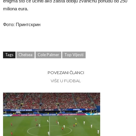
enigma što će učiniti ako zaista dobiju zvaničnu ponudu od 250
miliona eura.
Фото: Принтскрин
Tags
Chelsea
Cole Palmer
Top Vijesti
POVEZANI ČLANCI
VIŠE U FUDBAL