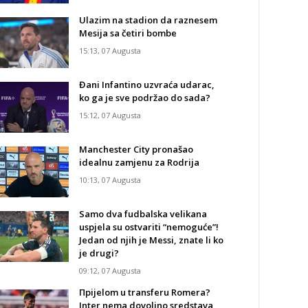
Ulazim na stadion da raznesem
Mesija sa četiri bombe
15:13, 07 Augusta
Đani Infantino uzvraća udarac,
ko ga je sve podržao do sada?
15:12, 07 Augusta
Manchester City pronašao
idealnu zamjenu za Rodrija
10:13, 07 Augusta
Samo dva fudbalska velikana
uspjela su ostvariti “nemoguće”!
Jedan od njih je Messi, znate li ko
je drugi?
09:12, 07 Augusta
Прijelom u transferu Romera?
Inter nema dovoljno sredstava,