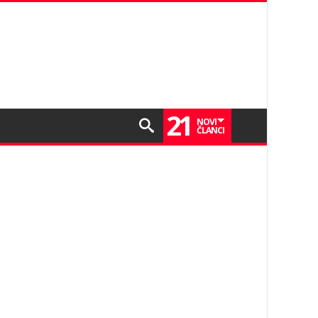
21
NOVI
ČLANCI