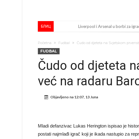
Liverpool i Arsenal u borbi za igra
БЛИЦ
Dilema više ne postoji – Datum d
Početna
Fudbal
Čudo od djeteta na Svjetskom prvenst
Engleski reprezentativac optuže
FUDBAL
Suđenje o smrti Maradone: Noge su
Čudo od djeteta n
Ko je uvjerio Rodrija da izabere 
već na radaru Bar
Ulazim na stadion da raznesem Me
Đani Infantino uzvraća udarac, ko
Objavljeno na
12:07, 13 Juna
Manchester City pronašao idealnu
Samo dva fudbalska velikana uspjel
Прijelom u transferu Romera? Inter
Mladi defanzivac Lukas Herington ispisao je histo
postati najmlađi igrač koji je ikada nastupio za rep