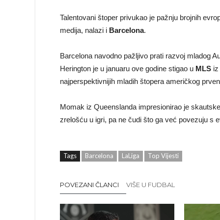
Talentovani štoper privukao je pažnju brojnih ev
medija, nalazi i
Barcelona
.
Barcelona navodno pažljivo prati razvoj mladog Au
Herington je u januaru ove godine stigao u
MLS
iz
najperspektivnijih mladih štopera američkog prven
Momak iz Queenslanda impresionirao je skautske s
zrelošću u igri, pa ne čudi što ga već povezuju s
Tags
Barcelona
LaLiga
Top Vijesti
POVEZANI ČLANCI
VIŠE U FUDBAL