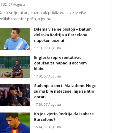
17:32, 07 Augusta
Kako se ljetni prijelazni rok približava, sve je više
velikih transfer priča, a jedna …
Dilema više ne postoji – Datum
dolaska Rodrija u Barcelonu
napokon poznat
17:31, 07 Augusta
Engleski reprezentativac
optužen za napad u noćnom
klubu
17:30, 07 Augusta
Suđenje o smrti Maradone: Noge
su mu bile natečene, nije se htio
oprati
17:29, 07 Augusta
Ko je uvjerio Rodrija da izabere
Barcelonu?
15:14, 07 Augusta