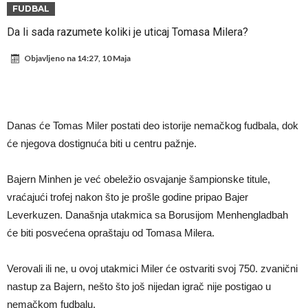
Trabzonspor nastavlja s pojačanjima: Na pomolu novi napadač,
FUDBAL
bivši saigrač Salaha u Liverpoolu
Posao vrijedan 150 miliona eura! Liverpool sve ili ništa za igrača
Da li sada razumete koliki je uticaj Tomasa Milera?
Šok na treningu Barcelone! Prolomio se vrisak, a onda je u suzama
Objavljeno na
14:27, 10 Maja
napustio teren
Spalletti je shvatio kakav problem ima u ekipi Juventusa, pa je
odlučio odmah reagovati!
Kraj sage s Harryjem Kaneom: Englez čelnicima Bayerna saopćio
konačnu odluku
POTRES KAKAV SPORT NE PAMTI! Čelnici evropskog, azijskog i
Danas će Tomas Miler postati deo istorije nemačkog fudbala, dok
severnoameričkog fudbala zajedno udarili na Đanija Infantina
Od Junajteda do dna: “Trebao sam ostati kod roditelja”
će njegova dostignuća biti u centru pažnje.
Ferguson: Mourinho je trebao biti moj nasljednik, zvao me
Bajern Minhen je već obeležio osvajanje šampionske titule,
telefonom i plakao
vraćajući trofej nakon što je prošle godine pripao Bajer
Leverkuzen. Današnja utakmica sa Borusijom Menhengladbah
će biti posvećena opraštaju od Tomasa Milera.
Verovali ili ne, u ovoj utakmici Miler će ostvariti svoj 750. zvanični
nastup za Bajern, nešto što još nijedan igrač nije postigao u
nemačkom fudbalu.