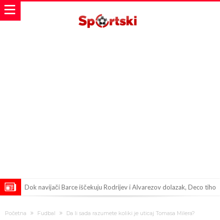
Dok navijači Barce iščekuju Rodrijev i Alvarezov dolazak, Deco tiho
sklapa još jedan briljantan transfer
Poznato koliko je dobila ljubavnica Đanija Infantina od UEFA
Početna
Fudbal
Da li sada razumete koliki je uticaj Tomasa Milera?