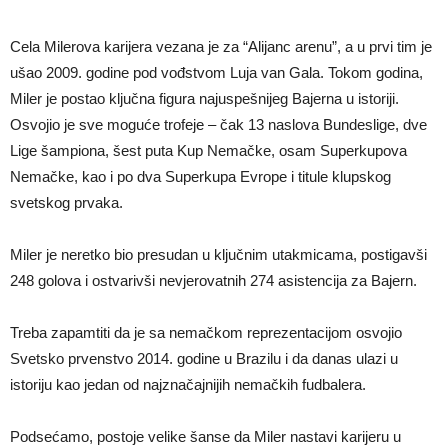
Cela Milerova karijera vezana je za “Alijanc arenu”, a u prvi tim je
ušao 2009. godine pod vođstvom Luja van Gala. Tokom godina,
Miler je postao ključna figura najuspešnijeg Bajerna u istoriji.
Osvojio je sve moguće trofeje – čak 13 naslova Bundeslige, dve
Lige šampiona, šest puta Kup Nemačke, osam Superkupova
Nemačke, kao i po dva Superkupa Evrope i titule klupskog
svetskog prvaka.
Miler je neretko bio presudan u ključnim utakmicama, postigavši
248 golova i ostvarivši nevjerovatnih 274 asistencija za Bajern.
Treba zapamtiti da je sa nemačkom reprezentacijom osvojio
Svetsko prvenstvo 2014. godine u Brazilu i da danas ulazi u
istoriju kao jedan od najznačajnijih nemačkih fudbalera.
Podsećamo, postoje velike šanse da Miler nastavi karijeru u