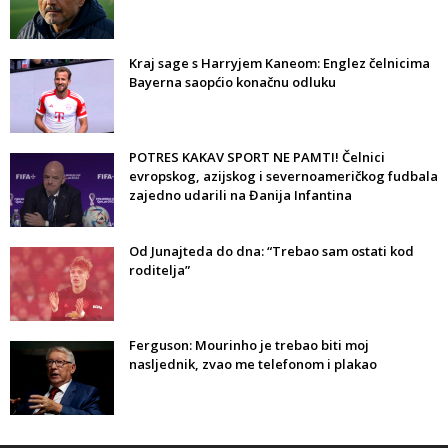
Kraj sage s Harryjem Kaneom: Englez čelnicima
Bayerna saopćio konačnu odluku
POTRES KAKAV SPORT NE PAMTI! Čelnici
evropskog, azijskog i severnoameričkog fudbala
zajedno udarili na Đanija Infantina
Od Junajteda do dna: “Trebao sam ostati kod
roditelja”
Ferguson: Mourinho je trebao biti moj
nasljednik, zvao me telefonom i plakao