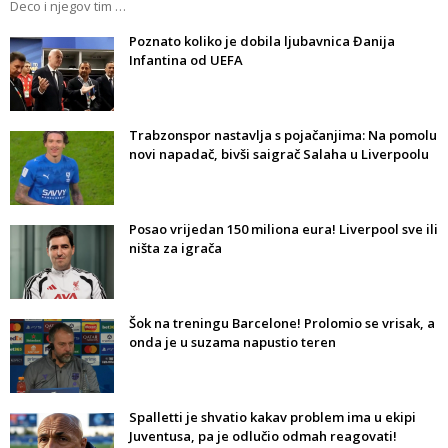
Deco i njegov tim …
Poznato koliko je dobila ljubavnica Đanija
Infantina od UEFA
Trabzonspor nastavlja s pojačanjima: Na pomolu
novi napadač, bivši saigrač Salaha u Liverpoolu
Posao vrijedan 150 miliona eura! Liverpool sve ili
ništa za igrača
Šok na treningu Barcelone! Prolomio se vrisak, a
onda je u suzama napustio teren
Spalletti je shvatio kakav problem ima u ekipi
Juventusa, pa je odlučio odmah reagovati!