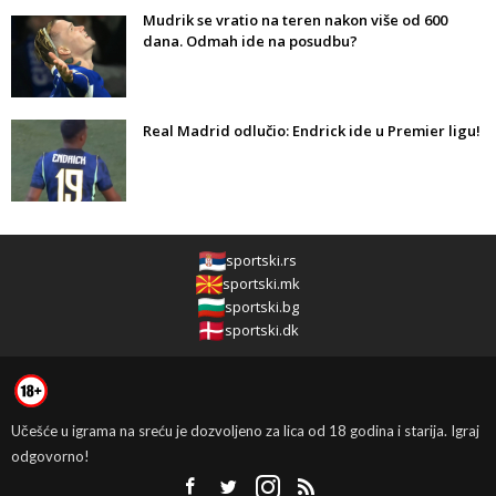
Mudrik se vratio na teren nakon više od 600
dana. Odmah ide na posudbu?
Real Madrid odlučio: Endrick ide u Premier ligu!
sportski.rs
sportski.mk
sportski.bg
sportski.dk
Učešće u igrama na sreću je dozvoljeno za lica od 18 godina i starija. Igraj
odgovorno!