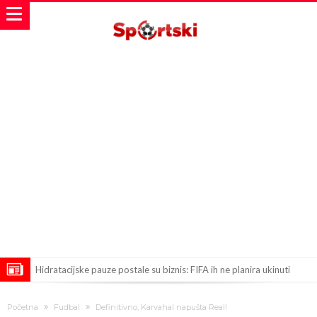
Hidratacijske pauze postale su biznis: FIFA ih ne planira ukinuti
Potpuni obračun – Barselona preotima najvažniji letnji transfer
Početna
Fudbal
Definitivno, Karvahal napušta Real!