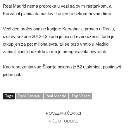
Real Madrid nema prepreka u vezi sa ovim rastankom, a
Karvahal planira da nastavi karijeru u nekom novom timu.
Veći deo profesionalne karijere Karvahal je proveo u Realu,
izuzev sezone 2012-13 kada je bio u Leverkuzenu. Tada je
otkupljen za pet miliona evra, ali se brzo vratio u Madrid
zahvaljujući klauzuli koja mu je omogućavala povratak.
Kao reprezentativac Španije odigrao je 52 utakmice, postigavši
jedan gol.
Tags
Dani Carvajal
Real Madrid
Top Vijesti
POVEZANI ČLANCI
VIŠE U FUDBAL