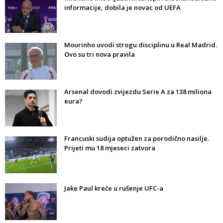
informacije, dobila je novac od UEFA
Mourinho uvodi strogu disciplinu u Real Madrid.
Ovo su tri nova pravila
Arsenal dovodi zvijezdu Serie A za 138 miliona
eura?
Francuski sudija optužen za porodično nasilje.
Prijeti mu 18 mjeseci zatvora
Jake Paul kreće u rušenje UFC-a