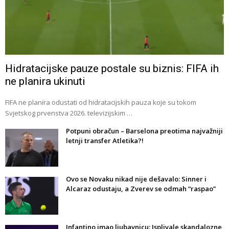
Hidratacijske pauze postale su biznis: FIFA ih
ne planira ukinuti
FIFA ne planira odustati od hidratacijskih pauza koje su tokom
Svjetskog prvenstva 2026. televizijskim …
Potpuni obračun – Barselona preotima najvažniji
letnji transfer Atletika?!
Ovo se Novaku nikad nije dešavalo: Sinner i
Alcaraz odustaju, a Zverev se odmah “raspao”
Infantino imao ljubavnicu: Isplivale skandalozne