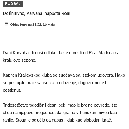
Atletika?!
Ovo se Novaku nikad nije dešavalo: Sinner i Alcaraz odustaju, a
FUDBAL
Zverev se odmah “raspao”
Infantino imao ljubavnicu: Isplivale skandalozne informacije, dobila je
Definitivno, Karvahal napušta Real!
novac od UEFA
Mourinho uvodi strogu disciplinu u Real Madrid. Ovo su tri nova
Objavljeno na
21:52, 16 Maja
pravila
Arsenal dovodi zvijezdu Serie A za 138 miliona eura?
Francuski sudija optužen za porodično nasilje. Prijeti mu 18 mjeseci
zatvora
Jake Paul kreće u rušenje UFC-a
Dani Karvahal donosi odluku da se oprosti od Real Madrida na
Mudrik se vratio na teren nakon više od 600 dana. Odmah ide na
kraju ove sezone.
posudbu?
Real Madrid odlučio: Endrick ide u Premier ligu!
Kapiten Kraljevskog kluba se suočava sa istekom ugovora, i iako
su postojale male šanse za produženje, dogovor neće biti
postignut.
Tridesetčetverogodišnji desni bek imao je brojne povrede, što
utiče na njegovu mogućnost da igra na vrhunskom nivou kao
ranije. Stoga je odlučio da napusti klub kao slobodan igrač.