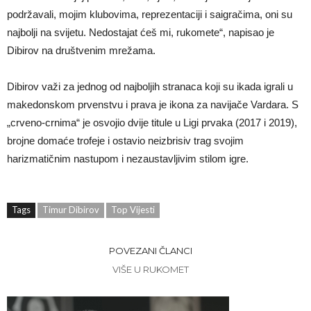
podržavali, mojim klubovima, reprezentaciji i saigračima, oni su
najbolji na svijetu. Nedostajat ćeš mi, rukomete“, napisao je
Dibirov na društvenim mrežama.
Dibirov važi za jednog od najboljih stranaca koji su ikada igrali u
makedonskom prvenstvu i prava je ikona za navijače Vardara. S
„crveno-crnima“ je osvojio dvije titule u Ligi prvaka (2017 i 2019),
brojne domaće trofeje i ostavio neizbrisiv trag svojim
harizmatičnim nastupom i nezaustavljivim stilom igre.
Tags
Timur Dibirov
Top Vijesti
POVEZANI ČLANCI
VIŠE U RUKOMET