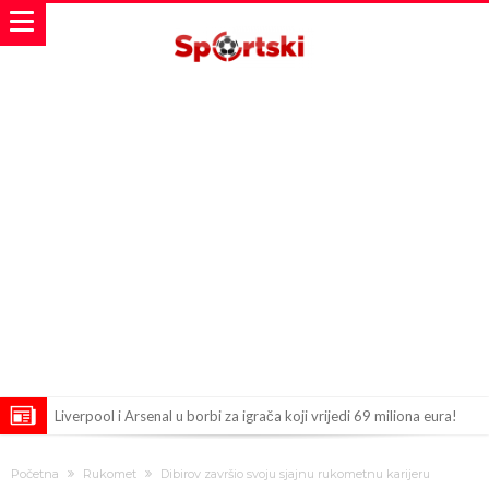
Liverpool i Arsenal u borbi za igrača koji vrijedi 69 miliona eura!
Dilema više ne postoji – Datum dolaska Rodrija u Barcelonu
Početna
Rukomet
Dibirov završio svoju sjajnu rukometnu karijeru