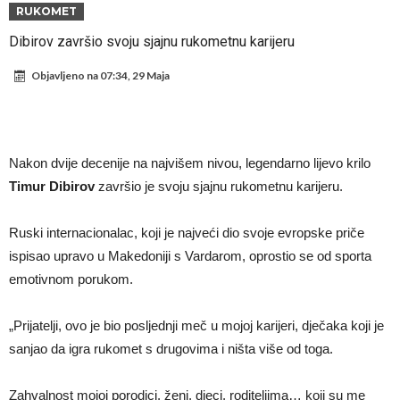
napokon poznat
Engleski reprezentativac optužen za napad u noćnom klubu
RUKOMET
Suđenje o smrti Maradone: Noge su mu bile natečene, nije se htio
Dibirov završio svoju sjajnu rukometnu karijeru
oprati
Ko je uvjerio Rodrija da izabere Barcelonu?
Objavljeno na
07:34, 29 Maja
Ulazim na stadion da raznesem Mesija sa četiri bombe
Đani Infantino uzvraća udarac, ko ga je sve podržao do sada?
Manchester City pronašao idealnu zamjenu za Rodrija
Nakon dvije decenije na najvišem nivou, legendarno lijevo krilo
Samo dva fudbalska velikana uspjela su ostvariti “nemoguće”! Jedan
Timur Dibirov
završio je svoju sjajnu rukometnu karijeru.
od njih je Messi, znate li ko je drugi?
Прijelom u transferu Romera? Inter nema dovoljno sredstava,
Ruski internacionalac, koji je najveći dio svoje evropske priče
Atletico prati situaciju.
ispisao upravo u Makedoniji s Vardarom, oprostio se od sporta
emotivnom porukom.
„Prijatelji, ovo je bio posljednji meč u mojoj karijeri, dječaka koji je
sanjao da igra rukomet s drugovima i ništa više od toga.
Zahvalnost mojoj porodici, ženi, djeci, roditeljima… koji su me