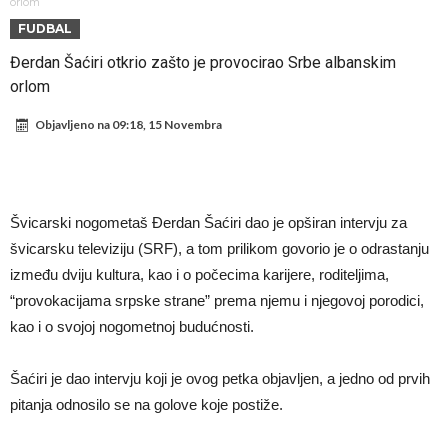
miliona eura!
Rashford se vratio u Manchester United. Odbija Tursku i Saudijsku
orlom
FUDBAL
Arabiju
Darwin Núñez blizu Trabzonsporu
Đerdan Šaćiri otkrio zašto je provocirao Srbe albanskim
Ferran Torres sve bliže PSG-u
orlom
Gabrielova tetovaža predmet šale među navijačima: De Bruyneov lik
Objavljeno na
09:18, 15 Novembra
u novoj parodiji
Mourinho: “Nesretnik nam je došao nespreman”
BIZARNA BORBA KOJA JE ZAPALILA INTERNET: Poznati teškaš
prihvatio najluđi izazov karijere – sam protiv šestorice (Video)
VIDEO Viralni snimak iz Urugvaja: Ispucana lopta izazvala
Švicarski nogometaš Đerdan Šaćiri dao je opširan intervju za
saobraćajnu nesreću
U Madridu iznenađeni nevjerovatnom ponudom za Ardu Gulera!
švicarsku televiziju (SRF), a tom prilikom govorio je o odrastanju
između dviju kultura, kao i o počecima karijere, roditeljima,
“provokacijama srpske strane” prema njemu i njegovoj porodici,
kao i o svojoj nogometnoj budućnosti.
Šaćiri je dao intervju koji je ovog petka objavljen, a jedno od prvih
pitanja odnosilo se na golove koje postiže.