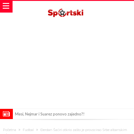
Mesi, Nejmar i Suarez ponovo zajedno?!
Bomba iz Madrida: Arda Güler u centru pažnje zbog ponude od 18
Početna
Fudbal
Đerdan Šaćiri otkrio zašto je provocirao Srbe albanskim