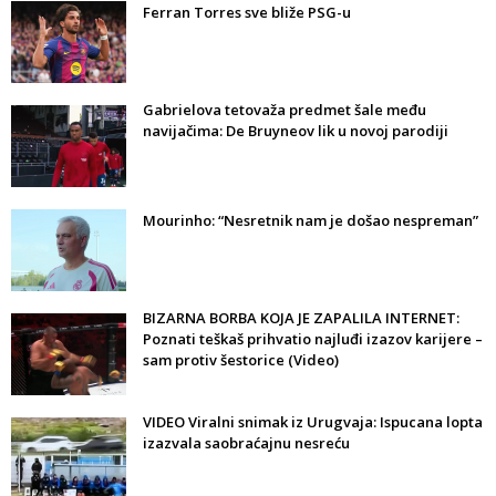
Ferran Torres sve bliže PSG-u
Gabrielova tetovaža predmet šale među
navijačima: De Bruyneov lik u novoj parodiji
Mourinho: “Nesretnik nam je došao nespreman”
BIZARNA BORBA KOJA JE ZAPALILA INTERNET:
Poznati teškaš prihvatio najluđi izazov karijere –
sam protiv šestorice (Video)
VIDEO Viralni snimak iz Urugvaja: Ispucana lopta
izazvala saobraćajnu nesreću