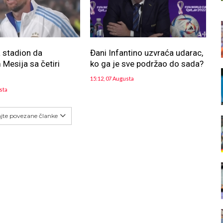
 stadion da
Đani Infantino uzvraća udarac,
Mesija sa četiri
ko ga je sve podržao do sada?
15:12, 07 Augusta
sta
ajte povezane članke