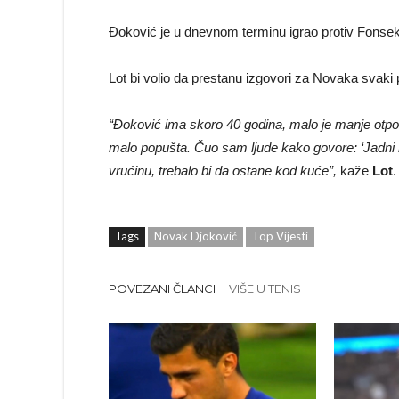
Đoković je u dnevnom terminu igrao protiv Fonseke
Lot bi volio da prestanu izgovori za Novaka svaki 
“Đoković ima skoro 40 godina, malo je manje otpor
malo popušta. Čuo sam ljude kako govore: ‘Jadni m
vrućinu, trebalo bi da ostane kod kuće”,
kaže
Lot
.
Tags
Novak Djoković
Top Vijesti
POVEZANI ČLANCI
VIŠE U TENIS