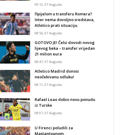
09:12, 07 Augusta
Прijelom u transferu Romera?
Inter nema dovoljno sredstava,
Atletico prati situaciju.
08:56, 07 Augusta
GOTOVO JE! Čelsi dovodi novog
lijevog beka – transfer vrijedan
21 milion eura
08:47, 07 Augusta
Atletico Madrid donosi
neočekivanu odluku!
08:11, 07 Augusta
Rafael Leao dobio novu ponudu
iz Turske
08:07, 07 Augusta
U Firenci poludili za
Mastantounom