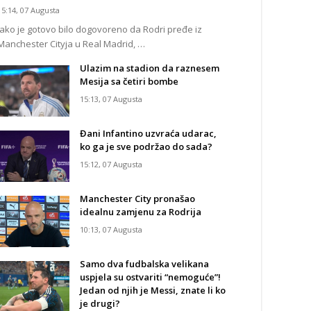
15:14, 07 Augusta
Iako je gotovo bilo dogovoreno da Rodri pređe iz
Manchester Cityja u Real Madrid, …
Ulazim na stadion da raznesem
Mesija sa četiri bombe
15:13, 07 Augusta
Đani Infantino uzvraća udarac,
ko ga je sve podržao do sada?
15:12, 07 Augusta
Manchester City pronašao
idealnu zamjenu za Rodrija
10:13, 07 Augusta
Samo dva fudbalska velikana
uspjela su ostvariti “nemoguće”!
Jedan od njih je Messi, znate li ko
je drugi?