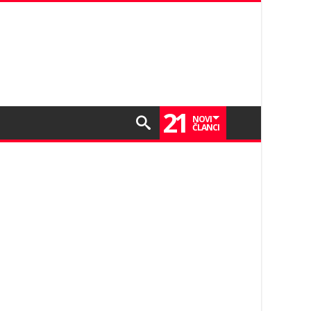
21
NOVI
ČLANCI