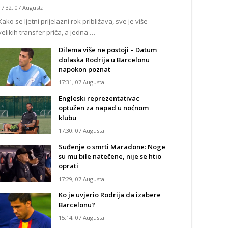
17:32, 07 Augusta
Kako se ljetni prijelazni rok približava, sve je više
velikih transfer priča, a jedna …
Dilema više ne postoji – Datum
dolaska Rodrija u Barcelonu
napokon poznat
17:31, 07 Augusta
Engleski reprezentativac
optužen za napad u noćnom
klubu
17:30, 07 Augusta
Suđenje o smrti Maradone: Noge
su mu bile natečene, nije se htio
oprati
17:29, 07 Augusta
Ko je uvjerio Rodrija da izabere
Barcelonu?
15:14, 07 Augusta