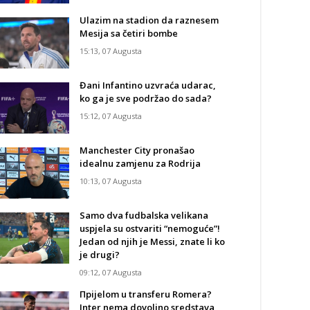
Ulazim na stadion da raznesem
Mesija sa četiri bombe
15:13, 07 Augusta
Đani Infantino uzvraća udarac,
ko ga je sve podržao do sada?
15:12, 07 Augusta
Manchester City pronašao
idealnu zamjenu za Rodrija
10:13, 07 Augusta
Samo dva fudbalska velikana
uspjela su ostvariti “nemoguće”!
Jedan od njih je Messi, znate li ko
je drugi?
09:12, 07 Augusta
Прijelom u transferu Romera?
Inter nema dovoljno sredstava,