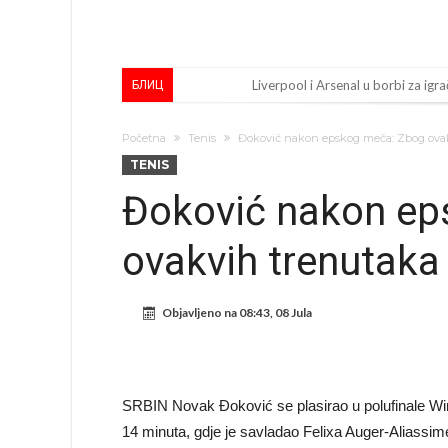
Liverpool i Arsenal u borbi za igra
БЛИЦ
Dilema više ne postoji – Datum d
Početna
Tenis
Đoković nakon epskog meča: Zbog ovakv
Engleski reprezentativac optuže
TENIS
Suđenje o smrti Maradone: Noge su
Đoković nakon ep
Ko je uvjerio Rodrija da izabere 
ovakvih trenutaka 
Ulazim na stadion da raznesem Me
Đani Infantino uzvraća udarac, ko
Objavljeno na
08:43, 08 Jula
Manchester City pronašao idealnu
Samo dva fudbalska velikana uspjel
Прijelom u transferu Romera? Inter
SRBIN Novak Đoković se plasirao u polufinale Wimb
14 minuta, gdje je savladao Felixa Auger-Aliassimea