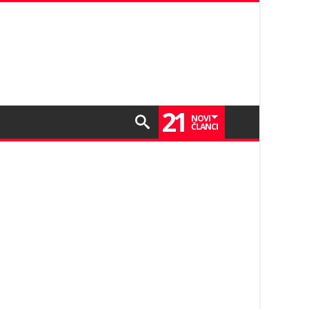
21
NOVI
ČLANCI