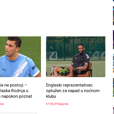
še ne postoji –
Engleski reprezentativac
aska Rodrija u
optužen za napad u noćnom
u napokon poznat
klubu
sta
17:30, 07 Augusta