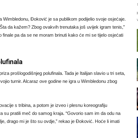
Wimbledonu, Đoković je sa publikom podijelio svoje osjećaje.
. Šta da kažem? Zbog ovakvih trenutaka još uvijek igram tenis,”
ilo finale pa da se ne moram brinuti kako će mi se tijelo osjećati
lufinala
za prošlogodišnjeg polufinala. Tada je Italijan slavio u tri seta,
osvojio turnir. Alcaraz ove godine ne igra u Wimbledonu zbog
acije s tribina, a potom je izveo i plesnu koreografiju
ara su pratili meč do samog kraja. “Govorio sam im da odu na
olje, drago mi je što su ovdje,” rekao je Đoković. Hoće li imati