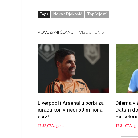
Tags
Novak Djoković
Top Vijesti
POVEZANI ČLANCI
VIŠE U TENIS
Liverpool i Arsenal u borbi za
Dilema vi
igrača koji vrijedi 69 miliona
Datum dol
eura!
Barcelon
17:32, 07 Augusta
17:31, 07 Augu