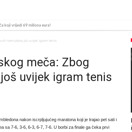
ča koji vrijedi 69 miliona eura!
olaska Rodrija u Barcelonu napokon poznat
ih trenutaka još uvijek igram tenis
n za napad u noćnom klubu
 mu bile natečene, nije se htio oprati
skog meča: Zbog
Barcelonu?
još uvijek igram tenis
sija sa četiri bombe
 ga je sve podržao do sada?
 zamjenu za Rodrija
a su ostvariti “nemoguće”! Jedan od njih je Messi, znate li ko je drugi?
 nema dovoljno sredstava, Atletico prati situaciju.
ledona nakon iscrpljujućeg maratona koji je trajao pet sati i
 sa 7-6, 3-6, 6-3, 6-7, 7-6. U borbi za finale ga čeka prvi