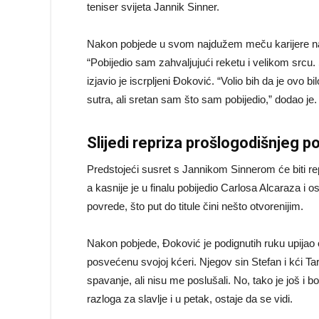
teniser svijeta Jannik Sinner.
Nakon pobjede u svom najdužem meču karijere na 
“Pobijedio sam zahvaljujući reketu i velikom srcu
izjavio je iscrpljeni Đoković. “Volio bih da je ovo b
sutra, ali sretan sam što sam pobijedio,” dodao je.
Slijedi repriza prošlogodišnjeg po
Predstojeći susret s Jannikom Sinnerom će biti repri
a kasnije je u finalu pobijedio Carlosa Alcaraza i 
povrede, što put do titule čini nešto otvorenijim.
Nakon pobjede, Đoković je podignutih ruku upijao ov
posvećenu svojoj kćeri. Njegov sin Stefan i kći T
spavanje, ali nisu me poslušali. No, tako je još i b
razloga za slavlje i u petak, ostaje da se vidi.