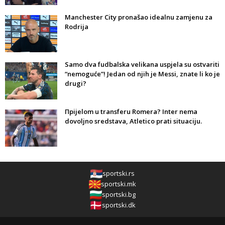
Manchester City pronašao idealnu zamjenu za
Rodrija
Samo dva fudbalska velikana uspjela su ostvariti
“nemoguće”! Jedan od njih je Messi, znate li ko je
drugi?
Прijelom u transferu Romera? Inter nema
dovoljno sredstava, Atletico prati situaciju.
sportski.rs
sportski.mk
sportski.bg
sportski.dk