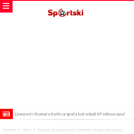
Liverpool i Arsenal u borbi za igrača koji vrijedi 69 miliona eura!
Dilema više ne postoji – Datum dolaska Rodrija u Barcelonu
Početna
Tenis
Đoković se priprema za Vimbldon na poznatoj lokaciji