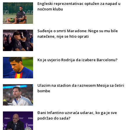
Engleski reprezentativac optužen za napad u
noćnom klubu
Suđenje o smrti Maradone: Noge su mu bile
natečene, nije se htio oprati
Ko je uvjerio Rodrija da izabere Barcelonu?
Ulazim na stadion da raznesem Mesija sa četiri
bombe
Đani Infantino uzvraća udarac, ko ga je sve
podržao do sada?