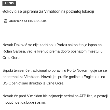
napokon poznat
Engleski reprezentativac optužen za napad u noćnom klubu
TENIS
Suđenje o smrti Maradone: Noge su mu bile natečene, nije se htio
Đoković se priprema za Vimbldon na poznatoj lokaciji
oprati
Ko je uvjerio Rodrija da izabere Barcelonu?
Objavljeno na
14:26, 01 Juna
Ulazim na stadion da raznesem Mesija sa četiri bombe
Đani Infantino uzvraća udarac, ko ga je sve podržao do sada?
Manchester City pronašao idealnu zamjenu za Rodrija
Novak Đoković se nije zadržao u Parizu nakon što je ispao sa
Samo dva fudbalska velikana uspjela su ostvariti “nemoguće”! Jedan
Rolan Garosa, već je krenuo prema dobro poznatom mjestu, u
Crnu Goru.
od njih je Messi, znate li ko je drugi?
Прijelom u transferu Romera? Inter nema dovoljno sredstava,
Atletico prati situaciju.
Srpski teniser će tradicionalno boraviti u Porto Novom, gdje će se
pripremati za Vimbldon. Novak je i prošle godine u Englesku i na
US Open otišao direktno iz Crne Gore.
Novak će pred Vimbldon biti najmanje sedmi na ATP listi, a postoji
mogućnost da bude i osmi.