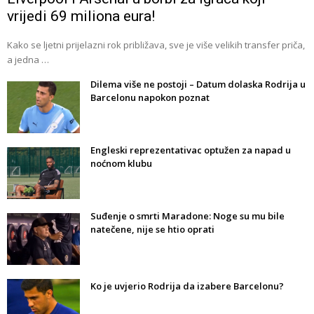
vrijedi 69 miliona eura!
Kako se ljetni prijelazni rok približava, sve je više velikih transfer priča,
a jedna …
Dilema više ne postoji – Datum dolaska Rodrija u
Barcelonu napokon poznat
Engleski reprezentativac optužen za napad u
noćnom klubu
Suđenje o smrti Maradone: Noge su mu bile
natečene, nije se htio oprati
Ko je uvjerio Rodrija da izabere Barcelonu?