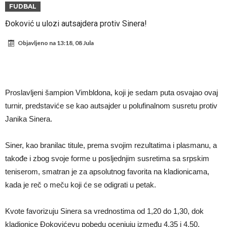
napokon poznat
Engleski reprezentativac optužen za napad u noćnom klubu
FUDBAL
Suđenje o smrti Maradone: Noge su mu bile natečene, nije se htio
Đoković u ulozi autsajdera protiv Sinera!
oprati
Ko je uvjerio Rodrija da izabere Barcelonu?
Objavljeno na
13:18, 08 Jula
Ulazim na stadion da raznesem Mesija sa četiri bombe
Đani Infantino uzvraća udarac, ko ga je sve podržao do sada?
Manchester City pronašao idealnu zamjenu za Rodrija
Proslavljeni šampion Vimbldona, koji je sedam puta osvajao ovaj
Samo dva fudbalska velikana uspjela su ostvariti “nemoguće”! Jedan
turnir, predstaviće se kao autsajder u polufinalnom susretu protiv
Janika Sinera.
od njih je Messi, znate li ko je drugi?
Прijelom u transferu Romera? Inter nema dovoljno sredstava,
Atletico prati situaciju.
Siner, kao branilac titule, prema svojim rezultatima i plasmanu, a
takođe i zbog svoje forme u posljednjim susretima sa srpskim
teniserom, smatran je za apsolutnog favorita na kladionicama,
kada je reč o meču koji će se odigrati u petak.
Kvote favorizuju Sinera sa vrednostima od 1,20 do 1,30, dok
kladionice Đokovićevu pobedu ocenjuju između 4,35 i 4,50.