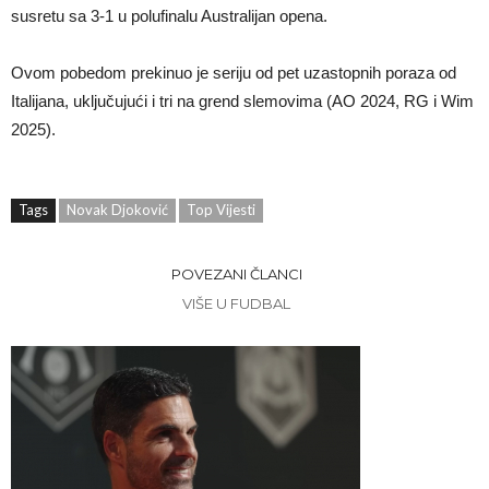
susretu sa 3-1 u polufinalu Australijan opena.
Ovom pobedom prekinuo je seriju od pet uzastopnih poraza od
Italijana, uključujući i tri na grend slemovima (AO 2024, RG i Wim
2025).
Tags
Novak Djoković
Top Vijesti
POVEZANI ČLANCI
VIŠE U FUDBAL