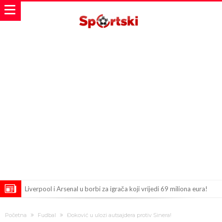
Liverpool i Arsenal u borbi za igrača koji vrijedi 69 miliona eura!
Dilema više ne postoji – Datum dolaska Rodrija u Barcelonu
Početna
Fudbal
Đoković u ulozi autsajdera protiv Sinera!