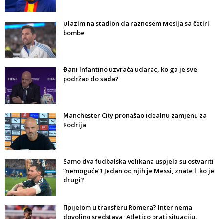
Ulazim na stadion da raznesem Mesija sa četiri
bombe
Đani Infantino uzvraća udarac, ko ga je sve
podržao do sada?
Manchester City pronašao idealnu zamjenu za
Rodrija
Samo dva fudbalska velikana uspjela su ostvariti
“nemoguće”! Jedan od njih je Messi, znate li ko je
drugi?
Прijelom u transferu Romera? Inter nema
dovoljno sredstava, Atletico prati situaciju.