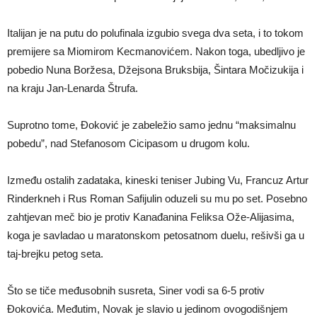
Italijan je na putu do polufinala izgubio svega dva seta, i to tokom
premijere sa Miomirom Kecmanovićem. Nakon toga, ubedljivo je
pobedio Nuna Boržesa, Džejsona Bruksbija, Šintara Močizukija i
na kraju Jan-Lenarda Štrufa.
Suprotno tome, Đoković je zabeležio samo jednu “maksimalnu
pobedu”, nad Stefanosom Cicipasom u drugom kolu.
Između ostalih zadataka, kineski teniser Jubing Vu, Francuz Artur
Rinderkneh i Rus Roman Safijulin oduzeli su mu po set. Posebno
zahtjevan meč bio je protiv Kanađanina Feliksa Ože-Alijasima,
koga je savladao u maratonskom petosatnom duelu, rešivši ga u
taj-brejku petog seta.
Što se tiče međusobnih susreta, Siner vodi sa 6-5 protiv
Đokovića. Međutim, Novak je slavio u jedinom ovogodišnjem