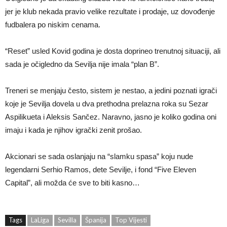
jer je klub nekada pravio velike rezultate i prodaje, uz dovođenje
fudbalera po niskim cenama.
“Reset” usled Kovid godina je dosta doprineo trenutnoj situaciji, ali
sada je očigledno da Sevilja nije imala “plan B”.
Treneri se menjaju često, sistem je nestao, a jedini poznati igrači
koje je Sevilja dovela u dva prethodna prelazna roka su Sezar
Aspilikueta i Aleksis Sančez. Naravno, jasno je koliko godina oni
imaju i kada je njihov igrački zenit prošao.
Akcionari se sada oslanjaju na “slamku spasa” koju nude
legendarni Serhio Ramos, dete Sevilje, i fond “Five Eleven
Capital”, ali možda će sve to biti kasno…
Tags
LaLiga
Sevilla
Španija
Top Vijesti