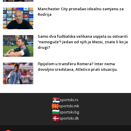
Manchester City pronašao idealnu zamjenu za
Rodrija
Samo dva fudbalska velikana uspjela su ostvariti
“nemoguće”! Jedan od njih je Messi, znate li ko je
drugi?
Прijelom u transferu Romera? Inter nema
dovoljno sredstava, Atletico prati situaciju.
sportski.rs
sportski.mk
sportski.bg
sportski.dk