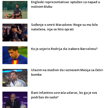
Engleski reprezentativac optužen za napad u
noćnom klubu
Suđenje o smrti Maradone: Noge su mu bile
natečene, nije se htio oprati
Ko je uvjerio Rodrija da izabere Barcelonu?
Ulazim na stadion da raznesem Mesija sa četiri
bombe
Đani Infantino uzvraća udarac, ko ga je sve
podržao do sada?