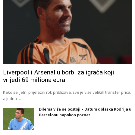
Liverpool i Arsenal u borbi za igrača koji
vrijedi 69 miliona eura!
Kako se ljetni prijelazni rok približava, sve je više velikih transfer priča,
a jedna …
Dilema više ne postoji – Datum dolaska Rodrija u
Barcelonu napokon poznat