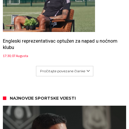
Engleski reprezentativac optužen za napad u noćnom
klubu
17:30, 07 Augusta
Pročitajte povezane članke
NAJNOVIJE SPORTSKE VIJESTI