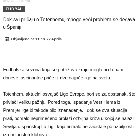
napokon poznat
Engleski reprezentativac optužen za napad u noćnom klubu
dešava u Španiji
FUDBAL
Suđenje o smrti Maradone: Noge su mu bile natečene, nije se htio
Dok svi pričaju o Totenhemu, mnogo veći problem se dešava
oprati
Ko je uvjerio Rodrija da izabere Barcelonu?
u Španiji
Ulazim na stadion da raznesem Mesija sa četiri bombe
Objavljeno na
11:58, 27 Aprila
Đani Infantino uzvraća udarac, ko ga je sve podržao do sada?
Manchester City pronašao idealnu zamjenu za Rodrija
Samo dva fudbalska velikana uspjela su ostvariti “nemoguće”! Jedan
Fudbalska sezona koja se približava kraju mogla bi da nam
od njih je Messi, znate li ko je drugi?
Прijelom u transferu Romera? Inter nema dovoljno sredstava,
donese fascinantne priče iz dve najjače lige na svetu.
Atletico prati situaciju.
Totenhem, aktuelni osvajač Lige Evrope, bori se za opstanak, što
privlači veliku pažnju. Pored toga, ispadanje Vest Hema iz
Premijer lige bi takođe bilo iznenađenje. I dok se ova situacija
prati, pomalo neprimećeno prolazi ozbiljna kriza u kojoj se nalazi
Sevilja u španskoj La Ligi, koja ni malo ne zaostaje po ozbiljnosti
iza britanskih klubova.