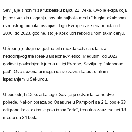
Sevilja je sinonim za fudbalsku bajku 21. veka. Ovo je ekipa koja
je, bez velikih ulaganja, postala najbolja među “drugim ešalonom”
evropskog fudbala, osvojivši Ligu Evrope čak sedam puta od
2006. do 2023. godine, što je apsolutni rekord u tom takmičenju.
U Španiji je dugi niz godina bila možda četvrta sila, iza
nedodirljivog tria Real-Barselona-Atletiko. Međutim, od 2023.
godine i poslednjeg trijumfa u Ligi Evrope, Sevilja trpi “slobodan
pad”. Ova sezona bi mogla da se završi katastrofalnim
ispadanjem u Sekundu.
U poslednjih 12 kola La Lige, Sevilja je ostvarila samo dve
pobede. Nakon poraza od Osasune u Pamploni sa 2:1, posle 33
odigrana kola, ekipa je pala ispod “crte”, trenutno zauzimajući 18.
mesto sa 34 boda.