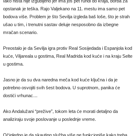
Iako ništa nije izgubljeno jer ima još pet rundi do kraja, borba za
opstanak je teška. Rajo Valjekano na 11. mestu ima samo pet
bodova više. Problem je što Sevilja izgleda baš loše, što je strah
ušao u tim, i trenutni sastav deluje nesposobno da izbegne
mračan scenario.
Preostalo je da Sevilja igra protiv Real Sosijedada i Espanjola kod
kuće, Viljareala u gostima, Real Madrida kod kuće i na kraju Selte
u gostima.
Jasno je da su dva naredna meča kod kuće ključna i da je
potrebno osvojiti svih šest bodova. U suprotnom, panika će
dostići vrhunac…
Ako Andalužani “prežive”, tokom leta će morati detaljno da
analiziraju svoje poslovanje u poslednje vreme.
Očigledno je da skauting služba više ne funkcioniše kako treba,