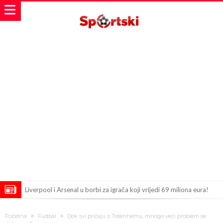
Liverpool i Arsenal u borbi za igrača koji vrijedi 69 miliona eura!
Dilema više ne postoji – Datum dolaska Rodrija u Barcelonu
Početna
Fudbal
Dok svi pričaju o Totenhemu, mnogo veći problem se