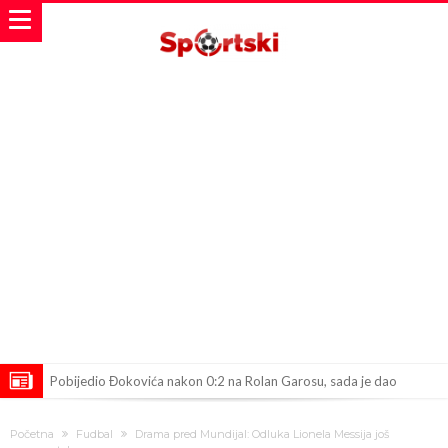
Pobijedio Đokovića nakon 0:2 na Rolan Garosu, sada je dao
sramotan komentar na njegov račun
Direktor FIA o drami Formule 1: “Ne možemo da idemo toliko
Početna
Fudbal
Drama pred Mundijal: Odluka Lionela Messija još