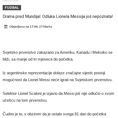
daleko”
Koliko traži PSG i koji je Liverpulov “plafon” za Bredlija Barkolu?
nepoznata!
FUDBAL
Prva ponuda za Rafaela Leaa – odbijena!
Drama pred Mundijal: Odluka Lionela Messija još nepoznata!
Zašto je nepoznati italijanski petoligaš dobio nevjerovatan stadion
Objavljeno na
17:04, 27 Marta
od 62 miliona eura?
Veliki udarac za Barcelonu: Junak finala Svjetskog prvenstva želi otići
Deco nije posjetio Madrid samo zbog Alvareza, Barcelona planira
historijski transfer?
Kapiten slavnog kluba ubijen u napadu ispred svoje kuće, nacija
Svjetsko prvenstvo zakazano za Ameriku, Kanadu i Meksiko se
zahtijeva pravdu.
Potresne scene na sahrani UFC borca! Red ljudi, muzika i aplauz koji
bliži, sa manje od tri mjeseca do početka.
tjera suze
GROM USMRTIO FUDBALERA: Velika tragedija! Povrijeđeno još 12
igrača!
Iz argentinske reprezentacije dolaze značajne vijesti; postoji
mogućnost da Lionel Messi neće igrati na Svjetskom prvenstvu.
Selektor Lionel Scaloni je izjavio da Messi još nije odlučio o svom
učešću na tom prvenstvu.
Čudno je to, s obzirom da je ostalo svega 81 dan do početka