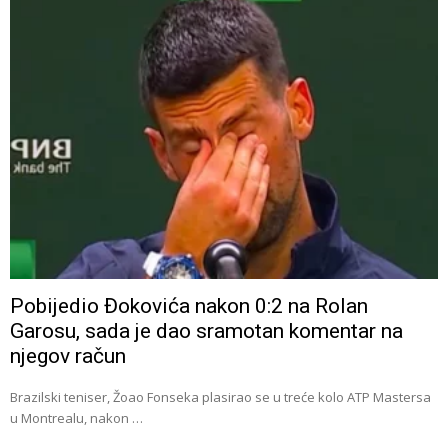
Pobijedio Đokovića nakon 0:2 na Rolan
Garosu, sada je dao sramotan komentar na
njegov račun
Brazilski teniser, Žoao Fonseka plasirao se u treće kolo ATP Mastersa
u Montrealu, nakon …