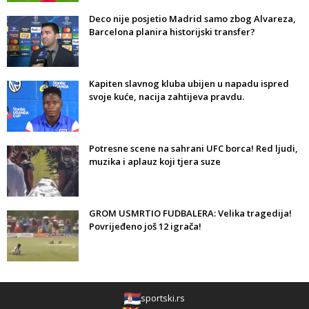
Deco nije posjetio Madrid samo zbog Alvareza,
Barcelona planira historijski transfer?
Kapiten slavnog kluba ubijen u napadu ispred
svoje kuće, nacija zahtijeva pravdu.
Potresne scene na sahrani UFC borca! Red ljudi,
muzika i aplauz koji tjera suze
GROM USMRTIO FUDBALERA: Velika tragedija!
Povrijeđeno još 12 igrača!
sportski.rs