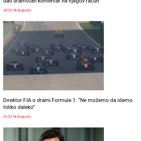
dao sramotan komentar na njegov račun
18:32, 06 Augusta
Direktor FIA o drami Formule 1: “Ne možemo da idemo
toliko daleko”
16:32, 06 Augusta