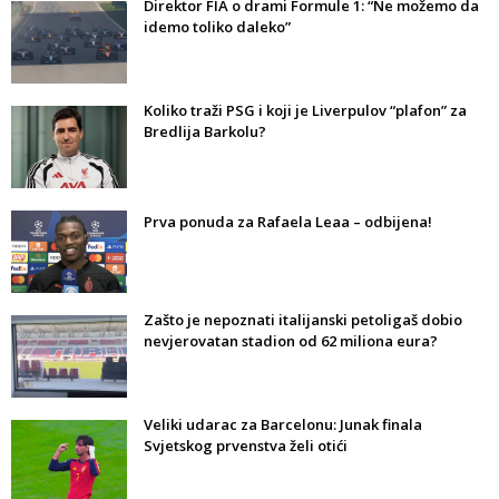
Direktor FIA o drami Formule 1: “Ne možemo da
idemo toliko daleko”
Koliko traži PSG i koji je Liverpulov “plafon” za
Bredlija Barkolu?
Prva ponuda za Rafaela Leaa – odbijena!
Zašto je nepoznati italijanski petoligaš dobio
nevjerovatan stadion od 62 miliona eura?
Veliki udarac za Barcelonu: Junak finala
Svjetskog prvenstva želi otići