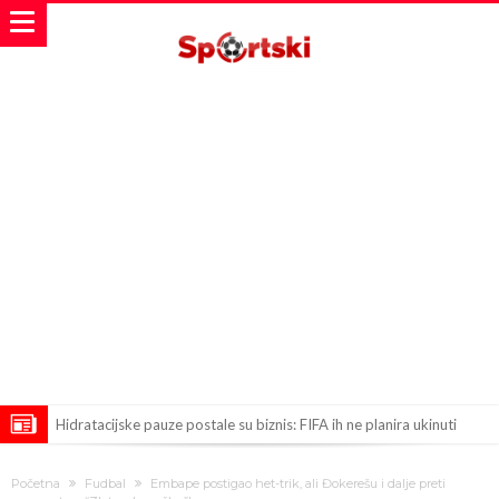
Hidratacijske pauze postale su biznis: FIFA ih ne planira ukinuti
Potpuni obračun – Barselona preotima najvažniji letnji transfer
Početna
Fudbal
Embape postigao het-trik, ali Đokerešu i dalje preti