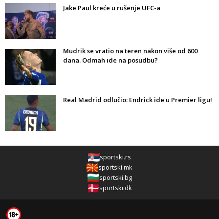
Jake Paul kreće u rušenje UFC-a
Mudrik se vratio na teren nakon više od 600
dana. Odmah ide na posudbu?
Real Madrid odlučio: Endrick ide u Premier ligu!
sportski.rs
sportski.mk
sportski.bg
sportski.dk