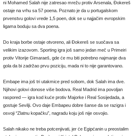
ni Mohamed Salah nije zatresao mrežu protiv Arsenala, Đokereš
ostaje na vrhu sa 57 poena. Poznato je da u portugalskom
prvenstvu golovi vrede 1,5 poen, dok se u najjačim evropskim
ligama boduju sa dva poena.
Do kraja borbe ostaje otvoreno, ali Đokereš se suočava sa
velikim izazovom. Sporting igra još samo jedan meč u Primeiri
protiv Vitorije Gimaraeš, gde će mu biti potrebno najmanje dva
gola da bi zadržao prvu poziciju, mada ni to nije garantovano.
Embape ima još tri utakmice pred sobom, dok Salah ima dve.
Njihovi golovi donose više bodova. Real Madrid ima povoljan
raspored — igra kod kuće protiv Majorke i Real Sosijedada, a
gostuje Sevilji. Ovo daje Embapeu dobre šanse da se razigra i
osvoji “Zlatnu kopačku”, nagradu koju još nije osvojio.
Salah nikako ne treba potcenjivati, jer će Egipćanin u preostalim