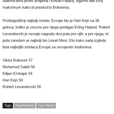
utakmicama protiv Brajtona i Kristal Palasa, sigurno dati svoj
maksimum kako bi preskočio Đokereša.
Prošlogodišnji najbolji strelac Evrope bio je Hari Kejn sa 36
golova, koliko je sezonu pre njega postigao Erling Haland. Robert
Levandovski je osvojio nagradu dva puta pre njih, a pre njega, tri
puta zaredom je najbolji bio Lionel Mesi. Eto kako sada izgleda
lista najboljih strelaca Evrope sa osvojenim bodovima:
Viktor Đokereš 57
Mohamed Salah 56
Kilijan Embape 54
Hari Kejn 50
Robert Levandovski 50
Tags
Real Madrid
Top Vijesti