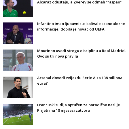
Alcaraz odustaju, a Zverev se odmah “raspao”
Infantino imao ljubavnicu: Isplivale skandalozne
informacije, dobila je novac od UEFA
Mourinho uvodi strogu disciplinu u Real Madrid.
Ovo su tri nova pravila
Arsenal dovodi zvijezdu Serie A za 138 miliona
eura?
Francuski sudija optužen za porodično nasilje.
Prijeti mu 18 mjeseci zatvora