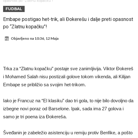
Atletika?!
Ovo se Novaku nikad nije dešavalo: Sinner i Alcaraz odustaju, a
opasnost po “Zlatnu kopačku”!
FUDBAL
Zverev se odmah “raspao”
Infantino imao ljubavnicu: Isplivale skandalozne informacije, dobila je
Embape postigao het-trik, ali Đokerešu i dalje preti opasnost
novac od UEFA
Mourinho uvodi strogu disciplinu u Real Madrid. Ovo su tri nova
po “Zlatnu kopačku”!
pravila
Arsenal dovodi zvijezdu Serie A za 138 miliona eura?
Objavljeno na
10:36, 12 Maja
Francuski sudija optužen za porodično nasilje. Prijeti mu 18 mjeseci
zatvora
Jake Paul kreće u rušenje UFC-a
Mudrik se vratio na teren nakon više od 600 dana. Odmah ide na
Trka za “Zlatnu kopačku” postaje sve zanimljivija. Viktor Đokereš
posudbu?
Real Madrid odlučio: Endrick ide u Premier ligu!
i Mohamed Salah nisu postizali golove tokom vikenda, ali Kilijan
Embape se približio sa svojim het-trikom.
Iako je Francuz na “El klasiku” dao tri gola, to nije bilo dovoljno da
izbegne novi poraz od Barselone. Ipak, sada ima 27 golova i
samo je tri poena iza Đokereša.
Šveđanin je zabeležio asistenciju u remiju protiv Benfike, a pošto