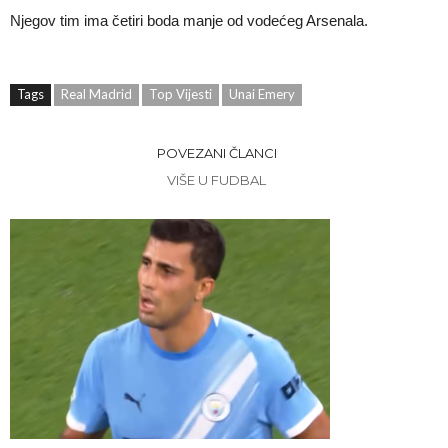
Njegov tim ima četiri boda manje od vodećeg Arsenala.
Tags
Real Madrid
Top Vijesti
Unai Emery
POVEZANI ČLANCI
VIŠE U FUDBAL