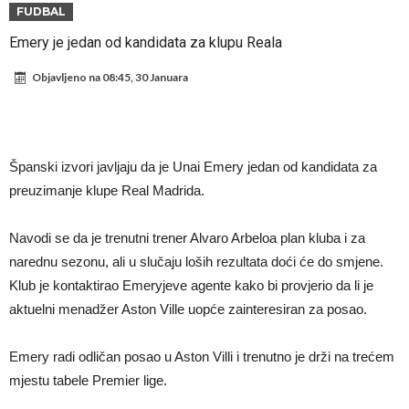
sramotan komentar na njegov račun
Direktor FIA o drami Formule 1: “Ne možemo da idemo toliko
FUDBAL
daleko”
Koliko traži PSG i koji je Liverpulov “plafon” za Bredlija Barkolu?
Emery je jedan od kandidata za klupu Reala
Prva ponuda za Rafaela Leaa – odbijena!
Objavljeno na
08:45, 30 Januara
Zašto je nepoznati italijanski petoligaš dobio nevjerovatan stadion
od 62 miliona eura?
Veliki udarac za Barcelonu: Junak finala Svjetskog prvenstva želi otići
Deco nije posjetio Madrid samo zbog Alvareza, Barcelona planira
Španski izvori javljaju da je Unai Emery jedan od kandidata za
historijski transfer?
Kapiten slavnog kluba ubijen u napadu ispred svoje kuće, nacija
preuzimanje klupe Real Madrida.
zahtijeva pravdu.
Potresne scene na sahrani UFC borca! Red ljudi, muzika i aplauz koji
Navodi se da je trenutni trener Alvaro Arbeloa plan kluba i za
tjera suze
narednu sezonu, ali u slučaju loših rezultata doći će do smjene.
Klub je kontaktirao Emeryjeve agente kako bi provjerio da li je
aktuelni menadžer Aston Ville uopće zainteresiran za posao.
Emery radi odličan posao u Aston Villi i trenutno je drži na trećem
mjestu tabele Premier lige.