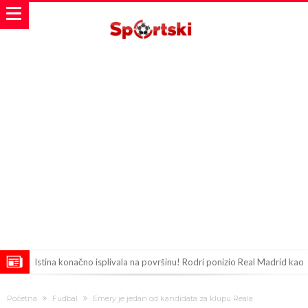
Istina konačno isplivala na površinu! Rodri ponizio Real Madrid kao
niko do sada, bolje je da ne dolazi u Madrid!
Pobijedio Đokovića nakon 0:2 na Rolan Garosu, sada je dao
Početna
Fudbal
Emery je jedan od kandidata za klupu Reala