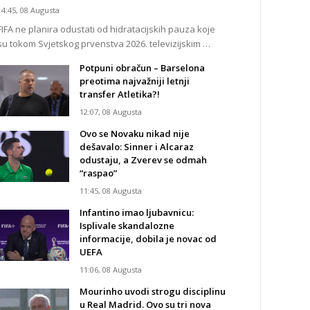
14:45, 08 Augusta
FIFA ne planira odustati od hidratacijskih pauza koje
su tokom Svjetskog prvenstva 2026. televizijskim …
Potpuni obračun – Barselona
preotima najvažniji letnji
transfer Atletika?!
12:07, 08 Augusta
Ovo se Novaku nikad nije
dešavalo: Sinner i Alcaraz
odustaju, a Zverev se odmah
“raspao”
11:45, 08 Augusta
Infantino imao ljubavnicu:
Isplivale skandalozne
informacije, dobila je novac od
UEFA
11:06, 08 Augusta
Mourinho uvodi strogu disciplinu
u Real Madrid. Ovo su tri nova