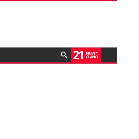
21
NOVI
ČLANCI