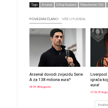
Tags
Arsenal
Erling Haaland
Manchester City
POVEZANI ČLANCI
VIŠE U FUDBAL
Arsenal dovodi zvijezdu Serie
Liverpool 
A za 138 miliona eura?
igrača koj
eura!
09:59, 08 Augusta
17:32, 07 Augu
Pročit