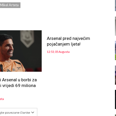
Mikel Arteta
Arsenal pred najvećim
pojačanjem ljeta!
12:53, 05 Augusta
i Arsenal u borbi za
i vrijedi 69 miliona
sta
ajte povezane članke