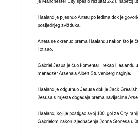
je Manchester City spasio rezultat 2-2 u napetoj u
Haaland je pljesnuo Artetu po leđima dok je govor
posljednjeg zvižduka.
Arteta se okrenuo prema Haalandu nakon što je ču
i otišao.
Gabriel Jesus je čuo komentar i rekao Haalandu u 
menadžer Arsenala Albert Stuivenberg naginje.
Haaland je odgurnuo Jesusa dok je Jack Grealish 
Jesusa s mjesta događaja prema navijačima Arse
Haaland, koji je postigao svoj 100. gol za City ran
Gabrielom nakon izjednačenja Johna Stonesa u 98