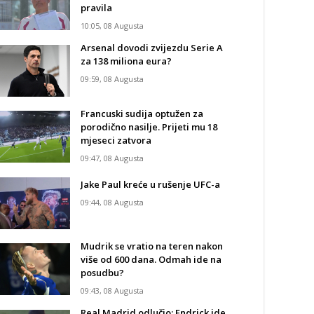
pravila
10:05, 08 Augusta
Arsenal dovodi zvijezdu Serie A
za 138 miliona eura?
09:59, 08 Augusta
Francuski sudija optužen za
porodično nasilje. Prijeti mu 18
mjeseci zatvora
09:47, 08 Augusta
Jake Paul kreće u rušenje UFC-a
09:44, 08 Augusta
Mudrik se vratio na teren nakon
više od 600 dana. Odmah ide na
posudbu?
09:43, 08 Augusta
Real Madrid odlučio: Endrick ide