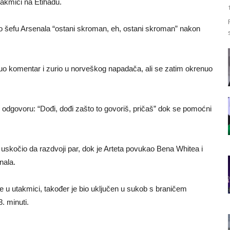
takmici na Etihadu.
io šefu Arsenala “ostani skroman, eh, ostani skroman” nakon
o komentar i zurio u norveškog napadača, ali se zatim okrenuo
odgovoru: “Dođi, dođi zašto to govoriš, pričaš” dok se pomoćni
uskočio da razdvoji par, dok je Arteta povukao Bena Whitea i
nala.
ije u utakmici, također je bio uključen u sukob s braničem
. minuti.