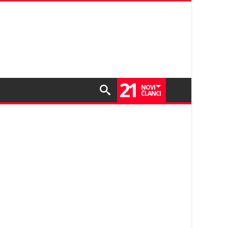
21
NOVI
ČLANCI