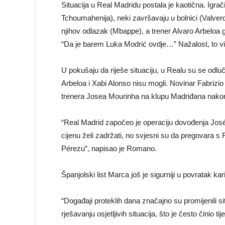
Situacija u Real Madridu postala je kaotična. Igra
Tchoumahenija), neki završavaju u bolnici (Valverde
njihov odlazak (Mbappe), a trener Alvaro Arbeloa g
“Da je barem Luka Modrić ovdje…” Nažalost, to viš
U pokušaju da riješe situaciju, u Realu su se odluč
Arbeloa i Xabi Alonso nisu mogli. Novinar Fabrizio
trenera Josea Mourinha na klupu Madriđana nakon 13
“Real Madrid započeo je operaciju dovođenja Joséa
cijenu želi zadržati, no svjesni su da pregovara 
Pérezu”, napisao je Romano.
Španjolski list Marca još je sigurniji u povratak k
“Događaji proteklih dana značajno su promijenili si
rješavanju osjetljivih situacija, što je često činio ti