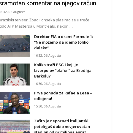
sramotan komentar na njegov račun
18:32, 06 Augusta
Brazilski teniser, Žoao Fonseka plasirao se u treće
kolo ATP Mastersa u Montrealu, nakon …
Direktor FIA o drami Formule 1:
“Ne možemo da idemo toliko
daleko”
16:32, 06 Augusta
Koliko traži PSG i koji je
Liverpulov “plafon” za Bredlija
Barkolu?
16:30, 06 Augusta
Prva ponuda za Rafaela Leaa –
odbijena!
15:30, 06 Augusta
Zašto je nepoznati italijanski
petoligaš dobio nevjerovatan
stadion od 62 miliona eura?