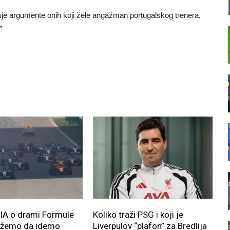
je argumente onih koji žele angažman portugalskog trenera,
”
FIA o drami Formule
Koliko traži PSG i koji je
ožemo da idemo
Liverpulov “plafon” za Bredlija