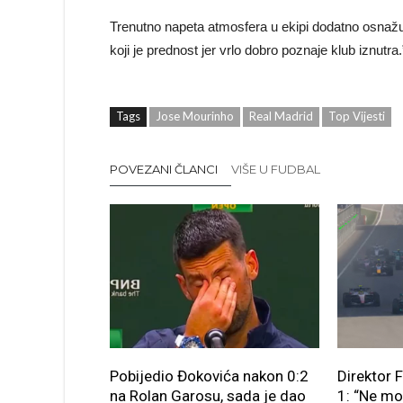
Trenutno napeta atmosfera u ekipi dodatno osnažu
koji je prednost jer vrlo dobro poznaje klub iznutra.
Tags
Jose Mourinho
Real Madrid
Top Vijesti
POVEZANI ČLANCI
VIŠE U FUDBAL
Pobijedio Đokovića nakon 0:2
Direktor 
na Rolan Garosu, sada je dao
1: “Ne m