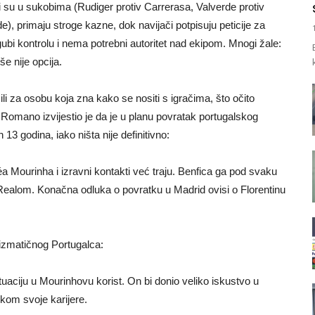
či su u sukobima (Rudiger protiv Carrerasa, Valverde protiv
), primaju stroge kazne, dok navijači potpisuju peticije za
ubi kontrolu i nema potrebni autoritet nad ekipom. Mnogi žale:
e nije opcija.
ili za osobu koja zna kako se nositi s igračima, što očito
 Romano izvijestio je da je u planu povratak portugalskog
 godina, iako ništa nije definitivno:
 Mourinha i izravni kontakti već traju. Benfica ga pod svaku
s Realom. Konačna odluka o povratku u Madrid ovisi o Florentinu
arizmatičnog Portugalca:
tuaciju u Mourinhovu korist. On bi donio veliko iskustvo u
jekom svoje karijere.