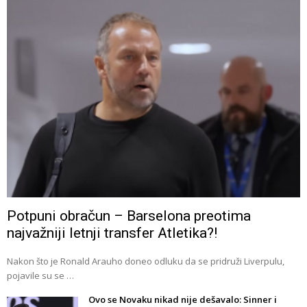
Potpuni obračun – Barselona preotima
najvažniji letnji transfer Atletika?!
Nakon što je Ronald Arauho doneo odluku da se pridruži Liverpulu,
pojavile su se …
Ovo se Novaku nikad nije dešavalo: Sinner i