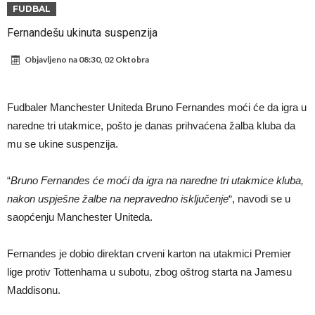
Zverev se odmah “raspao”
Infantino imao ljubavnicu: Isplivale skandalozne informacije, dobila je
FUDBAL
novac od UEFA
Mourinho uvodi strogu disciplinu u Real Madrid. Ovo su tri nova
Fernandešu ukinuta suspenzija
pravila
Arsenal dovodi zvijezdu Serie A za 138 miliona eura?
Objavljeno na
08:30, 02 Oktobra
Francuski sudija optužen za porodično nasilje. Prijeti mu 18 mjeseci
zatvora
Jake Paul kreće u rušenje UFC-a
Fudbaler Manchester Uniteda Bruno Fernandes moći će da igra u
Mudrik se vratio na teren nakon više od 600 dana. Odmah ide na
naredne tri utakmice, pošto je danas prihvaćena žalba kluba da
mu se ukine suspenzija.
posudbu?
Real Madrid odlučio: Endrick ide u Premier ligu!
Romero dogovorio uvjete sa Atleticom
“
Bruno Fernandes će moći da igra na naredne tri utakmice kluba,
nakon uspješne žalbe na nepravedno isključenje
“, navodi se u
saopćenju Manchester Uniteda.
Fernandes je dobio direktan crveni karton na utakmici Premier
lige protiv Tottenhama u subotu, zbog oštrog starta na Jamesu
Maddisonu.