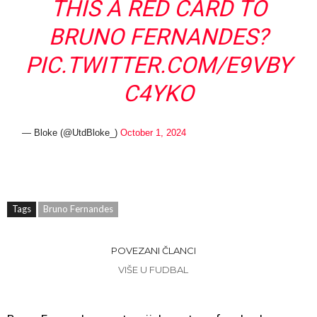
THIS A RED CARD TO
BRUNO FERNANDES?
PIC.TWITTER.COM/E9VBY
C4YKO
— Bloke (@UtdBloke_)
October 1, 2024
Tags
Bruno Fernandes
POVEZANI ČLANCI
VIŠE U FUDBAL