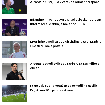
Alcaraz odustaju, a Zverev se odmah “raspao”
Infantino imao ljubavnicu: Isplivale skandalozne
informacije, dobila je novac od UEFA
Mourinho uvodi strogu disciplinu u Real Madrid.
Ovo su tri nova pravila
Arsenal dovodi zvijezdu Serie A za 138 miliona
eura?
Francuski sudija optužen za porodično nasilje.
Prijeti mu 18 mjeseci zatvora