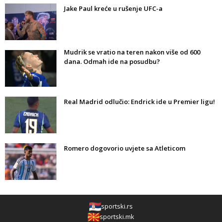
Jake Paul kreće u rušenje UFC-a
Mudrik se vratio na teren nakon više od 600
dana. Odmah ide na posudbu?
Real Madrid odlučio: Endrick ide u Premier ligu!
Romero dogovorio uvjete sa Atleticom
sportski.rs
sportski.mk