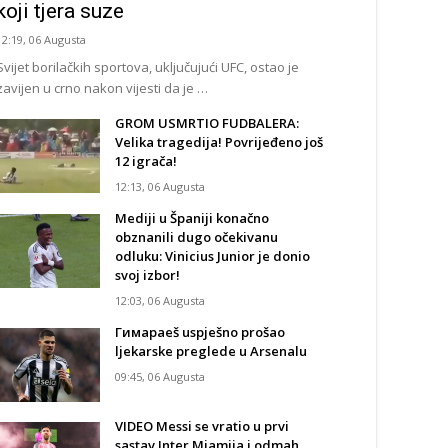
koji tjera suze
12:19, 06 Augusta
Svijet borilačkih sportova, uključujući UFC, ostao je
zavijen u crno nakon vijesti da je …
GROM USMRTIO FUDBALERA:
Velika tragedija! Povrijeđeno još
12 igrača!
12:13, 06 Augusta
Mediji u Španiji konačno
obznanili dugo očekivanu
odluku: Vinicius Junior je donio
svoj izbor!
12:03, 06 Augusta
Гимараeš uspješno prošao
ljekarske preglede u Arsenalu
09:45, 06 Augusta
VIDEO Messi se vratio u prvi
sastav Inter Miamija i odmah