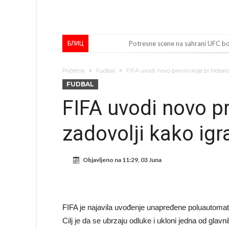
Potresne scene na sahrani UFC borc
БЛИЦ
GROM USMRTIO FUDBALERA: Velika
Početna
Fudbal
FIFA uvodi novo pravilo koje bi trebalo
Mediji u Španiji konačno obznanili
FUDBAL
Гимараeš uspješno prošao ljekars
FIFA uvodi novo pr
VIDEO Messi se vratio u prvi sast
zadovolji kako igra
Barselona čeka ponude za Ferana
Vinicius je izbrisao sve objave s
Objavljeno na
11:29, 03 Juna
Osimen se opet nudi, šta kažete 
Španci uvode nova pravila ove s
Sada je jasno zašto je došao: “Lu
FIFA je najavila uvođenje unapređene poluautomat
Cilj je da se ubrzaju odluke i ukloni jedna od glav