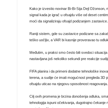
Kako je izvestio novinar Bi-Bi-Sija Dejl Džonson
signal kada je igrač u ofsajdu više od deset cent
moći da signaliziraju ofsajd podizanjem zastavice.
Raniji sistem, gde su zastavice podizane sa zakaš
teško uočljiv, a VAR bi kasnije proveravao tu odlu
Međutim, u praksi smo često bili svedoci situacija g
nastavljana još nekoliko sekundi pre reakcije sudij
FIFA planira i da primeni dodatne tehnološke inova
terena, a sudije će imati mogućnost pregleda 3D pr
ofsajdu uticao na njegovu sposobnost reagovanja.
Cilj ovih promena je brzina donošenja odluka, sman
tehnologija ispuni očekivanja, dugotrajno čekanje