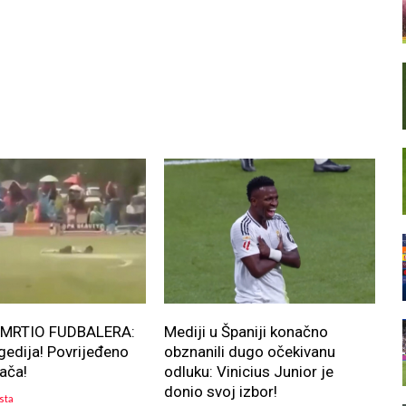
MRTIO FUDBALERA:
Mediji u Španiji konačno
agedija! Povrijeđeno
obznanili dugo očekivanu
rača!
odluku: Vinicius Junior je
donio svoj izbor!
sta