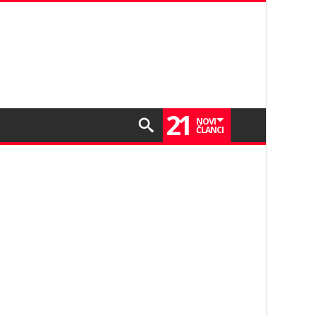
21
NOVI
ČLANCI