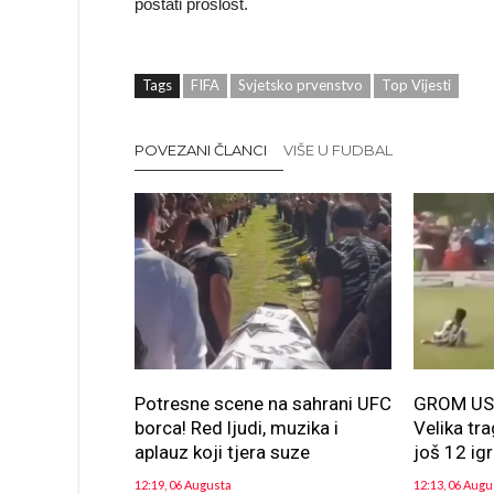
postati prošlost.
Tags
FIFA
Svjetsko prvenstvo
Top Vijesti
POVEZANI ČLANCI
VIŠE U FUDBAL
Potresne scene na sahrani UFC
GROM US
borca! Red ljudi, muzika i
Velika tr
aplauz koji tjera suze
još 12 ig
12:19, 06 Augusta
12:13, 06 Augu