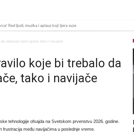
a! Red ljudi, muzika i aplauz koji tjera suze
 tragedija! Povrijeđeno još 12 igrača!
 da zadovolji kako igrače, tako i navijače
 dugo očekivanu odluku: Vinicius Junior je donio svoj izbor!
ke preglede u Arsenalu
avilo koje bi trebalo da
av Inter Miamija i odmah srušio rekord
če, tako i navijače
 Toresa
 Instagrama nakon što mu je Real dao ponudu
za ovu rokadu?
ezone
da” klauzula iz Salahovog ugovora s Turcima je otkrivena
ske tehnologije ofsajda na Svetskom prvenstvu 2026. godine.
nih frustracija među navijačima u poslednje vreme.