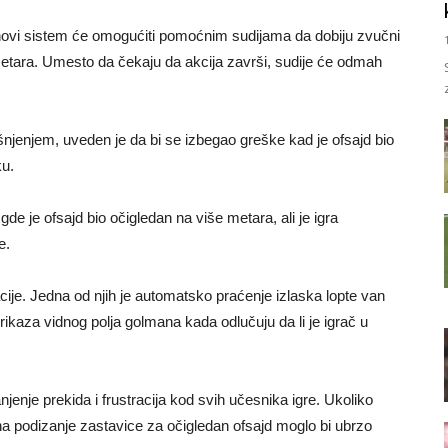
, novi sistem će omogućiti pomoćnim sudijama da dobiju zvučni
imetara. Umesto da čekaju da akcija završi, sudije će odmah
njenjem, uveden je da bi se izbegaо greške kad je ofsajd bio
ku.
de je ofsajd bio očigledan na više metara, ali je igra
e.
cije. Jedna od njih je automatsko praćenje izlaska lopte van
ikaza vidnog polja golmana kada odlučuju da li je igrač u
jenje prekida i frustracija kod svih učesnika igre. Ukoliko
 na podizanje zastavice za očigledan ofsajd moglo bi ubrzo