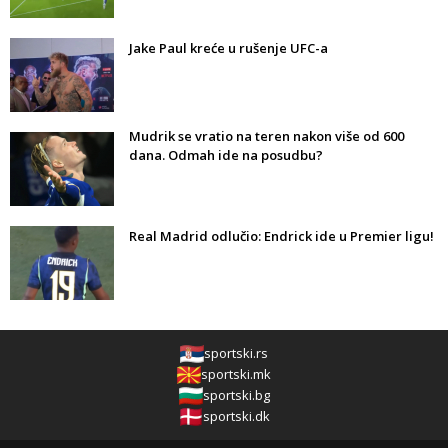
Jake Paul kreće u rušenje UFC-a
Mudrik se vratio na teren nakon više od 600
dana. Odmah ide na posudbu?
Real Madrid odlučio: Endrick ide u Premier ligu!
sportski.rs
sportski.mk
sportski.bg
sportski.dk