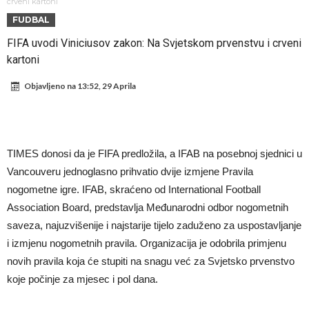
Atletika?!
Ovo se Novaku nikad nije dešavalo: Sinner i Alcaraz odustaju, a
crveni kartoni
FUDBAL
Zverev se odmah “raspao”
Infantino imao ljubavnicu: Isplivale skandalozne informacije, dobila je
FIFA uvodi Viniciusov zakon: Na Svjetskom prvenstvu i crveni
novac od UEFA
Mourinho uvodi strogu disciplinu u Real Madrid. Ovo su tri nova
kartoni
pravila
Arsenal dovodi zvijezdu Serie A za 138 miliona eura?
Objavljeno na
13:52, 29 Aprila
Francuski sudija optužen za porodično nasilje. Prijeti mu 18 mjeseci
zatvora
Jake Paul kreće u rušenje UFC-a
Mudrik se vratio na teren nakon više od 600 dana. Odmah ide na
TIMES donosi da je FIFA predložila, a IFAB na posebnoj sjednici u
posudbu?
Real Madrid odlučio: Endrick ide u Premier ligu!
Vancouveru jednoglasno prihvatio dvije izmjene Pravila
nogometne igre. IFAB, skraćeno od International Football
Association Board, predstavlja Međunarodni odbor nogometnih
saveza, najuzvišenije i najstarije tijelo zaduženo za uspostavljanje
i izmjenu nogometnih pravila. Organizacija je odobrila primjenu
novih pravila koja će stupiti na snagu već za Svjetsko prvenstvo
koje počinje za mjesec i pol dana.