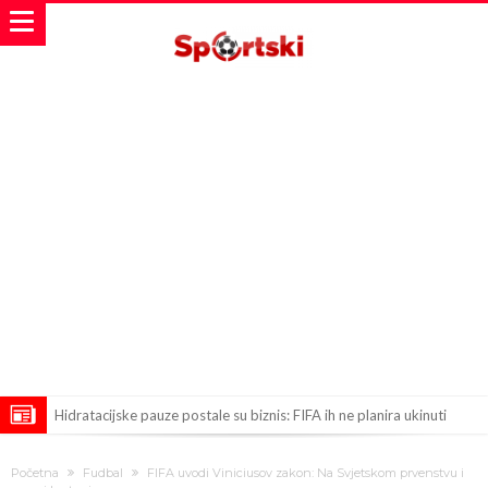
Hidratacijske pauze postale su biznis: FIFA ih ne planira ukinuti
Potpuni obračun – Barselona preotima najvažniji letnji transfer
Početna
Fudbal
FIFA uvodi Viniciusov zakon: Na Svjetskom prvenstvu i