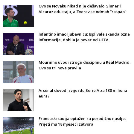
Ovo se Novaku nikad nije dešavalo: Sinner i
Alcaraz odustaju, a Zverev se odmah “raspao”
Infantino imao ljubavnicu: Isplivale skandalozne
informacije, dobila je novac od UEFA
Mourinho uvodi strogu disciplinu u Real Madrid.
Ovo su tri nova pravila
Arsenal dovodi zvijezdu Serie A za 138 miliona
eura?
Francuski sudija optužen za porodično nasilje.
Prijeti mu 18 mjeseci zatvora