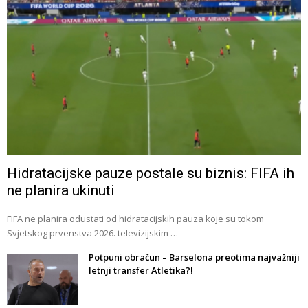
Hidratacijske pauze postale su biznis: FIFA ih
ne planira ukinuti
FIFA ne planira odustati od hidratacijskih pauza koje su tokom
Svjetskog prvenstva 2026. televizijskim …
Potpuni obračun – Barselona preotima najvažniji
letnji transfer Atletika?!