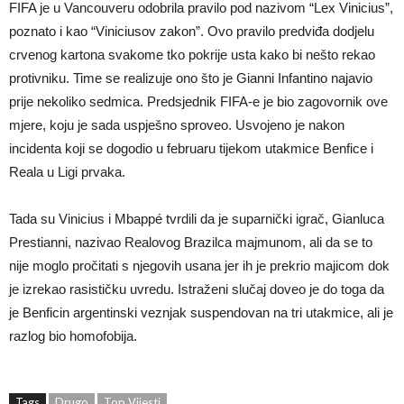
FIFA je u Vancouveru odobrila pravilo pod nazivom “Lex Vinicius”,
poznato i kao “Viniciusov zakon”. Ovo pravilo predviđa dodjelu
crvenog kartona svakome tko pokrije usta kako bi nešto rekao
protivniku. Time se realizuje ono što je Gianni Infantino najavio
prije nekoliko sedmica. Predsjednik FIFA-e je bio zagovornik ove
mjere, koju je sada uspješno sproveo. Usvojeno je nakon
incidenta koji se dogodio u februaru tijekom utakmice Benfice i
Reala u Ligi prvaka.
Tada su Vinicius i Mbappé tvrdili da je suparnički igrač, Gianluca
Prestianni, nazivao Realovog Brazilca majmunom, ali da se to
nije moglo pročitati s njegovih usana jer ih je prekrio majicom dok
je izrekao rasističku uvredu. Istraženi slučaj doveo je do toga da
je Benficin argentinski veznjak suspendovan na tri utakmice, ali je
razlog bio homofobija.
Tags
Drugo
Top Vijesti