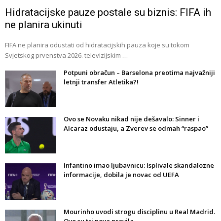
Hidratacijske pauze postale su biznis: FIFA ih
ne planira ukinuti
FIFA ne planira odustati od hidratacijskih pauza koje su tokom
Svjetskog prvenstva 2026. televizijskim …
Potpuni obračun – Barselona preotima najvažniji
letnji transfer Atletika?!
Ovo se Novaku nikad nije dešavalo: Sinner i
Alcaraz odustaju, a Zverev se odmah “raspao”
Infantino imao ljubavnicu: Isplivale skandalozne
informacije, dobila je novac od UEFA
Mourinho uvodi strogu disciplinu u Real Madrid.