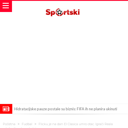
Hidratacijske pauze postale su biznis: FIFA ih ne planira ukinuti
Potpuni obračun – Barselona preotima najvažniji letnji transfer
Početna
Fudbal
Flicku je na dan El Clasica umro otac. Igrači Reala