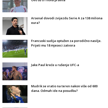
Ovo su tri nova pravila
Arsenal dovodi zvijezdu Serie A za 138 miliona
eura?
Francuski sudija optužen za porodično nasilje.
Prijeti mu 18 mjeseci zatvora
Jake Paul kreće u rušenje UFC-a
Mudrik se vratio na teren nakon više od 600
dana. Odmah ide na posudbu?