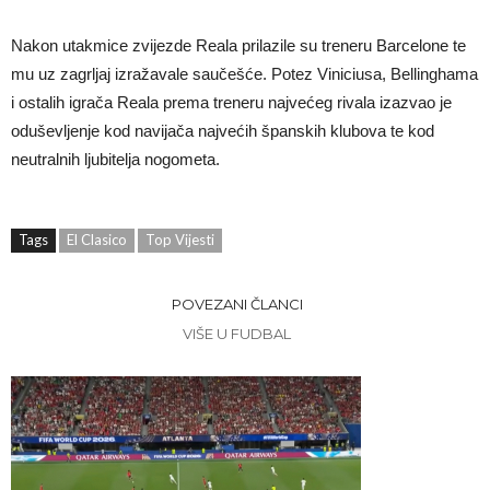
Nakon utakmice zvijezde Reala prilazile su treneru Barcelone te
mu uz zagrljaj izražavale saučešće. Potez Viniciusa, Bellinghama
i ostalih igrača Reala prema treneru najvećeg rivala izazvao je
oduševljenje kod navijača najvećih španskih klubova te kod
neutralnih ljubitelja nogometa.
Tags
El Clasico
Top Vijesti
POVEZANI ČLANCI
VIŠE U FUDBAL