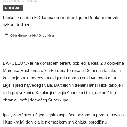
Atletika?!
Ovo se Novaku nikad nije dešavalo: Sinner i Alcaraz odustaju, a
oduševili nakon derbija
FUDBAL
Zverev se odmah “raspao”
Infantino imao ljubavnicu: Isplivale skandalozne informacije, dobila je
Flicku je na dan El Clasica umro otac. Igrači Reala oduševili
novac od UEFA
Mourinho uvodi strogu disciplinu u Real Madrid. Ovo su tri nova
nakon derbija
pravila
Arsenal dovodi zvijezdu Serie A za 138 miliona eura?
Objavljeno na
08:40, 11 Maja
Francuski sudija optužen za porodično nasilje. Prijeti mu 18 mjeseci
zatvora
Jake Paul kreće u rušenje UFC-a
Mudrik se vratio na teren nakon više od 600 dana. Odmah ide na
BARCELONA je na domaćem terenu pobijedila Real 2:0 golovima
posudbu?
Real Madrid odlučio: Endrick ide u Premier ligu!
Marcusa Rashforda u 9. i Ferrana Torresa u 18. minuti te tako tri
kola prije kraja prvenstva osigurala obranu naslova prvaka La
Lige ispred najvećeg rivala. Barcelonin trener Hansi Flick tako je i
u drugoj sezoni u Kataloniji osvojio špansku titulu, nakon što je
obranio i trofej domaćeg Superkupa.
Ipak, završnica još jedne jako uspješne sezone (u prvoj je osvojio
i Kup kralja) donijela je njemačkom stručnjaku porodičnu