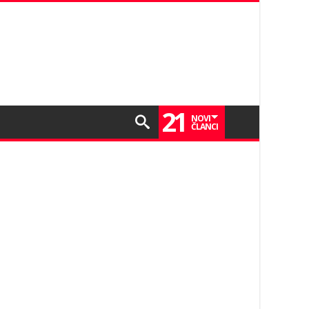
21
NOVI
ČLANCI