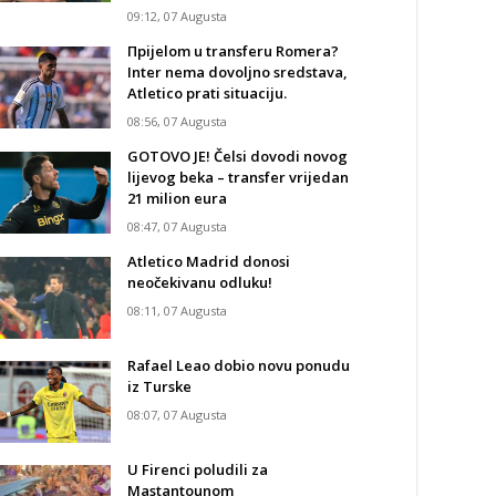
09:12, 07 Augusta
Прijelom u transferu Romera?
Inter nema dovoljno sredstava,
Atletico prati situaciju.
08:56, 07 Augusta
GOTOVO JE! Čelsi dovodi novog
lijevog beka – transfer vrijedan
21 milion eura
08:47, 07 Augusta
Atletico Madrid donosi
neočekivanu odluku!
08:11, 07 Augusta
Rafael Leao dobio novu ponudu
iz Turske
08:07, 07 Augusta
U Firenci poludili za
Mastantounom