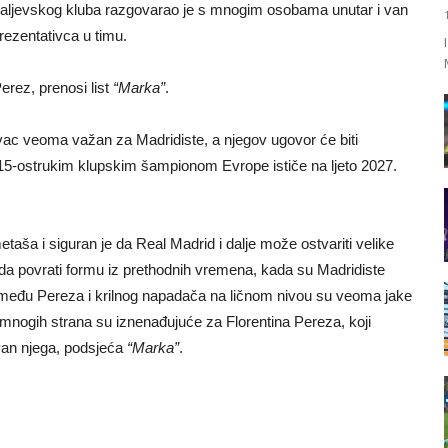
kraljevskog kluba razgovarao je s mnogim osobama unutar i van
rezentativca u timu.
Perez, prenosi list
“Marka”
.
tivac veoma važan za Madridiste, a njegov ugovor će biti
15-ostrukim klupskim šampionom Evrope ističe na ljeto 2027.
taša i siguran je da Real Madrid i dalje može ostvariti velike
da povrati formu iz prethodnih vremena, kada su Madridiste
između Pereza i krilnog napadača na ličnom nivou su veoma jake
mnogih strana su iznenađujuće za Florentina Pereza, koji
 van njega, podsjeća
“Marka”
.