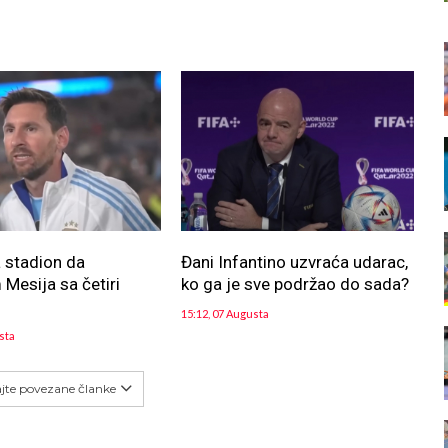
 stadion da
Đani Infantino uzvraća udarac,
Mesija sa četiri
ko ga je sve podržao do sada?
15:12, 07 Augusta
sta
ajte povezane članke