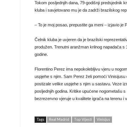
Tokom posljednjih dana, 79-godišnji predsjednik 
kluba i savjetovano mu je da zadrži brazilskog rep
– To je moj posao, prepustite ga meni – izjavio je 
Čelnik kluba je uvjeren da je brazilski reprezenta
produžen. Trenutni aranžman krilnog napadača s 
godine.
Florentino Perez ima nepokolebljivu vjeru u nogome
uspjehe s njim. Sam Perez želi pomoći Vinisijusu 
postizale velike uspjehe s njim u sastavu. Veze 
posljednjih godina. Kritike upućene nogometašu s 
bezrezervno vjeruje u kvalitete igrača na terenu i
Tags
Real Madrid
Top Vijesti
Vinisijus