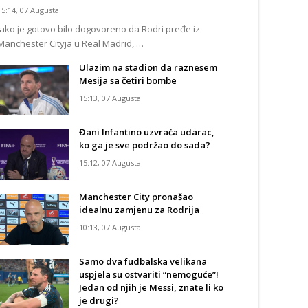
15:14, 07 Augusta
Iako je gotovo bilo dogovoreno da Rodri pređe iz
Manchester Cityja u Real Madrid, …
Ulazim na stadion da raznesem
Mesija sa četiri bombe
15:13, 07 Augusta
Đani Infantino uzvraća udarac,
ko ga je sve podržao do sada?
15:12, 07 Augusta
Manchester City pronašao
idealnu zamjenu za Rodrija
10:13, 07 Augusta
Samo dva fudbalska velikana
uspjela su ostvariti “nemoguće”!
Jedan od njih je Messi, znate li ko
je drugi?