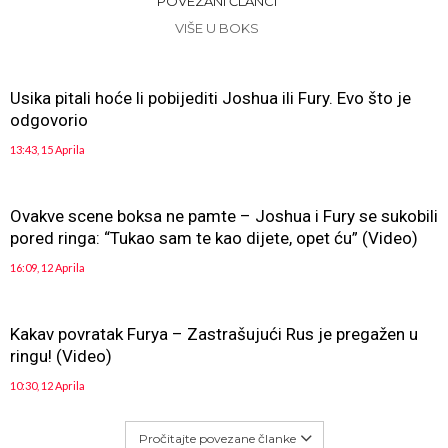
POVEZANI ČLANCI
VIŠE U BOKS
Usika pitali hoće li pobijediti Joshua ili Fury. Evo što je
odgovorio
13:43, 15 Aprila
Ovakve scene boksa ne pamte – Joshua i Fury se sukobili
pored ringa: “Tukao sam te kao dijete, opet ću” (Video)
16:09, 12 Aprila
Kakav povratak Furya – Zastrašujući Rus je pregažen u
ringu! (Video)
10:30, 12 Aprila
Pročitajte povezane članke