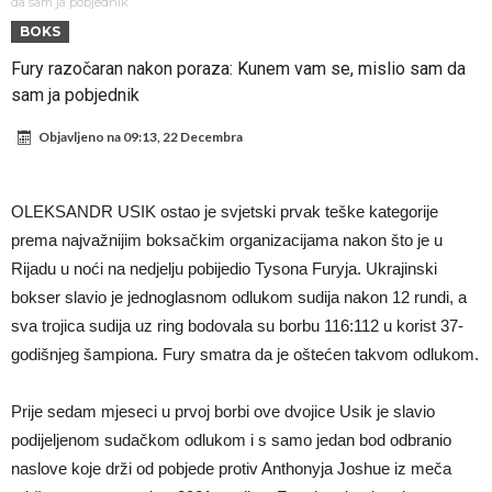
Đani Infantino uzvraća udarac, ko ga je sve podržao do sada?
da sam ja pobjednik
BOKS
Manchester City pronašao idealnu zamjenu za Rodrija
Fury razočaran nakon poraza: Kunem vam se, mislio sam da
Samo dva fudbalska velikana uspjela su ostvariti “nemoguće”! Jedan
sam ja pobjednik
od njih je Messi, znate li ko je drugi?
Прijelom u transferu Romera? Inter nema dovoljno sredstava,
Objavljeno na
09:13, 22 Decembra
Atletico prati situaciju.
GOTOVO JE! Čelsi dovodi novog lijevog beka – transfer vrijedan 21
milion eura
Atletico Madrid donosi neočekivanu odluku!
OLEKSANDR USIK ostao je svjetski prvak teške kategorije
Rafael Leao dobio novu ponudu iz Turske
prema najvažnijim boksačkim organizacijama nakon što je u
U Firenci poludili za Mastantounom
Rijadu u noći na nedjelju pobijedio Tysona Furyja. Ukrajinski
bokser slavio je jednoglasnom odlukom sudija nakon 12 rundi, a
sva trojica sudija uz ring bodovala su borbu 116:112 u korist 37-
godišnjeg šampiona. Fury smatra da je oštećen takvom odlukom.
Prije sedam mjeseci u prvoj borbi ove dvojice Usik je slavio
podijeljenom sudačkom odlukom i s samo jedan bod odbranio
naslove koje drži od pobjede protiv Anthonyja Joshue iz meča