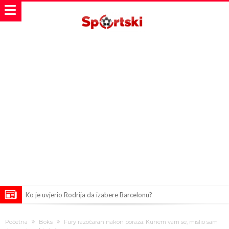
Ko je uvjerio Rodrija da izabere Barcelonu?
Ulazim na stadion da raznesem Mesija sa četiri bombe
Početna
Boks
Fury razočaran nakon poraza: Kunem vam se, mislio sam