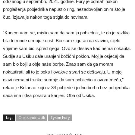
održanog u septembru 2021. godine. Fury je odmah nakon
proglašenja pobjednika napustio ring, nezadovoljan onim što je
čuo. Izjava je nakon toga stigla do novinara.
“Kunem vam se, mislio sam da sam ja pobjednik, te da je razlika
bila tri runde u moju korist. Bio sam siguran da slavim, cijelo
vrijeme sam bio ispred njega. Ovo se dešava kad nema nokauta.
Sudije su Usiku dale uranjeni božićni poklon. Moj je osjećaj da
sam bio bolji u obje naše borbe. Znao sam da ga moram
nokautirati, ali to je boks i ovakve stvari se dešavaju. U mojoj
glavi nema ni trunke sumnje da sam pobijedio u ovom meču,”
rekao je Britanac koji uz 34 pobjede i jednu borbu bez pobjednika
sada ima i dva poraza u karijeri. Oba od Usika.
Tags
Oleksandr Usik
Tyson Fury