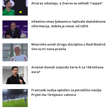
Alcaraz odustaju, a Zverev se odmah “raspao”
Infantino imao ljubavnicu: Isplivale skandalozne
informacije, dobila je novac od UEFA
Mourinho uvodi strogu disciplinu u Real Madrid.
Ovo su tri nova pravila
Arsenal dovodi zvijezdu Serie A za 138 miliona
eura?
Francuski sudija optužen za porodično nasilje.
Prijeti mu 18 mjeseci zatvora