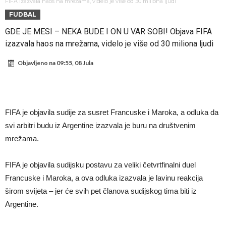
Atletika?!
Ovo se Novaku nikad nije dešavalo: Sinner i Alcaraz odustaju, a
FIFA izazvala haos na mrežama, videlo je više od 30 miliona ljudi
FUDBAL
Zverev se odmah “raspao”
Infantino imao ljubavnicu: Isplivale skandalozne informacije, dobila je
GDE JE MESI – NEKA BUDE I ON U VAR SOBI! Objava FIFA
novac od UEFA
Mourinho uvodi strogu disciplinu u Real Madrid. Ovo su tri nova
izazvala haos na mrežama, videlo je više od 30 miliona ljudi
pravila
Arsenal dovodi zvijezdu Serie A za 138 miliona eura?
Objavljeno na
09:55, 08 Jula
Francuski sudija optužen za porodično nasilje. Prijeti mu 18 mjeseci
zatvora
Jake Paul kreće u rušenje UFC-a
Mudrik se vratio na teren nakon više od 600 dana. Odmah ide na
FIFA je objavila sudije za susret Francuske i Maroka, a odluka da
posudbu?
Real Madrid odlučio: Endrick ide u Premier ligu!
svi arbitri budu iz Argentine izazvala je buru na društvenim
mrežama.
FIFA je objavila sudijsku postavu za veliki četvrtfinalni duel
Francuske i Maroka, a ova odluka izazvala je lavinu reakcija
širom svijeta – jer će svih pet članova sudijskog tima biti iz
Argentine.