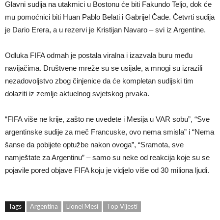
Glavni sudija na utakmici u Bostonu će biti Fakundo Teljo, dok će
mu pomoćnici biti Huan Pablo Belati i Gabrijel Čade. Četvrti sudija
je Dario Erera, a u rezervi je Kristijan Navaro – svi iz Argentine.
Odluka FIFA odmah je postala viralna i izazvala buru među
navijačima. Društvene mreže su se usijale, a mnogi su izrazili
nezadovoljstvo zbog činjenice da će kompletan sudijski tim
dolaziti iz zemlje aktuelnog svjetskog prvaka.
“FIFA više ne krije, zašto ne uvedete i Mesija u VAR sobu”, “Sve
argentinske sudije za meč Francuske, ovo nema smisla” i “Nema
šanse da pobijete optužbe nakon ovoga”, “Sramota, sve
namještate za Argentinu” – samo su neke od reakcija koje su se
pojavile pored objave FIFA koju je vidjelo više od 30 miliona ljudi.
Tags
Argentina
Lionel Mesi
Top Vijesti