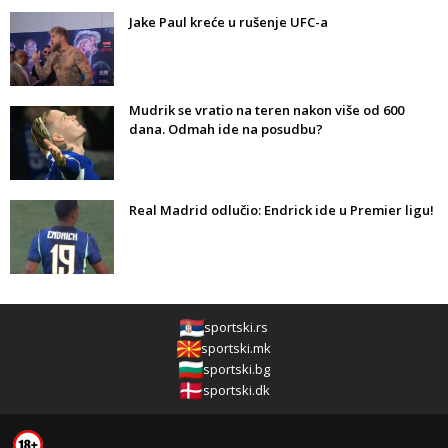
Jake Paul kreće u rušenje UFC-a
Mudrik se vratio na teren nakon više od 600
dana. Odmah ide na posudbu?
Real Madrid odlučio: Endrick ide u Premier ligu!
sportski.rs
sportski.mk
sportski.bg
sportski.dk