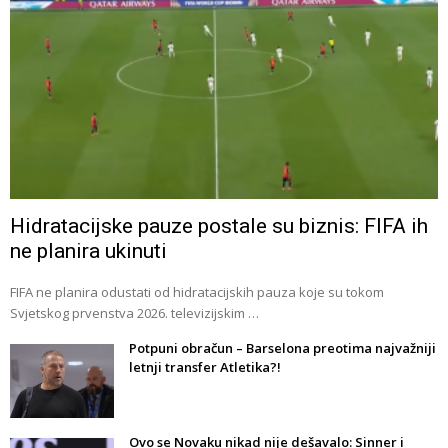
Hidratacijske pauze postale su biznis: FIFA ih
ne planira ukinuti
FIFA ne planira odustati od hidratacijskih pauza koje su tokom
Svjetskog prvenstva 2026. televizijskim …
Potpuni obračun – Barselona preotima najvažniji
letnji transfer Atletika?!
Ovo se Novaku nikad nije dešavalo: Sinner i