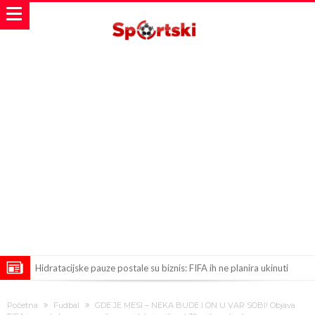
Hidratacijske pauze postale su biznis: FIFA ih ne planira ukinuti
Potpuni obračun – Barselona preotima najvažniji letnji transfer
Početna
Fudbal
GDE JE MESI – NEKA BUDE I ON U VAR SOBI! Objava