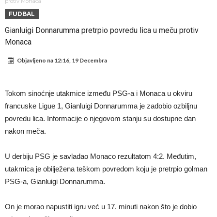
napokon poznat
Engleski reprezentativac optužen za napad u noćnom klubu
protiv Monaca
FUDBAL
Suđenje o smrti Maradone: Noge su mu bile natečene, nije se htio
Gianluigi Donnarumma pretrpio povredu lica u meču protiv
oprati
Ko je uvjerio Rodrija da izabere Barcelonu?
Monaca
Ulazim na stadion da raznesem Mesija sa četiri bombe
Objavljeno na
12:16, 19 Decembra
Đani Infantino uzvraća udarac, ko ga je sve podržao do sada?
Manchester City pronašao idealnu zamjenu za Rodrija
Tokom sinoćnje utakmice između PSG-a i Monaca u okviru
Samo dva fudbalska velikana uspjela su ostvariti “nemoguće”! Jedan
francuske Ligue 1, Gianluigi Donnarumma je zadobio ozbiljnu
od njih je Messi, znate li ko je drugi?
Прijelom u transferu Romera? Inter nema dovoljno sredstava,
povredu lica. Informacije o njegovom stanju su dostupne dan
nakon meča.
Atletico prati situaciju.
U derbiju PSG je savladao Monaco rezultatom 4:2. Međutim,
utakmica je obilježena teškom povredom koju je pretrpio golman
PSG-a, Gianluigi Donnarumma.
On je morao napustiti igru već u 17. minuti nakon što je dobio