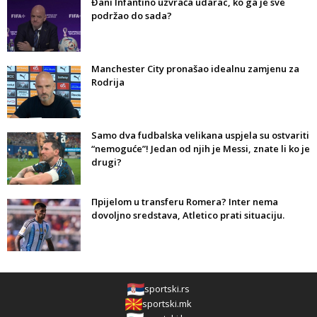
Đani Infantino uzvraća udarac, ko ga je sve
podržao do sada?
Manchester City pronašao idealnu zamjenu za
Rodrija
Samo dva fudbalska velikana uspjela su ostvariti
“nemoguće”! Jedan od njih je Messi, znate li ko je
drugi?
Прijelom u transferu Romera? Inter nema
dovoljno sredstava, Atletico prati situaciju.
sportski.rs
sportski.mk