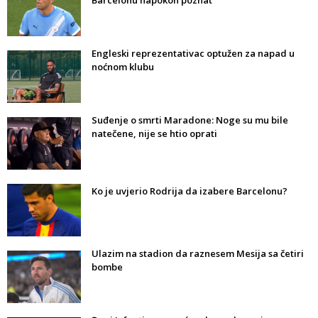
Barcelonu napokon poznat
Engleski reprezentativac optužen za napad u
noćnom klubu
Suđenje o smrti Maradone: Noge su mu bile
natečene, nije se htio oprati
Ko je uvjerio Rodrija da izabere Barcelonu?
Ulazim na stadion da raznesem Mesija sa četiri
bombe