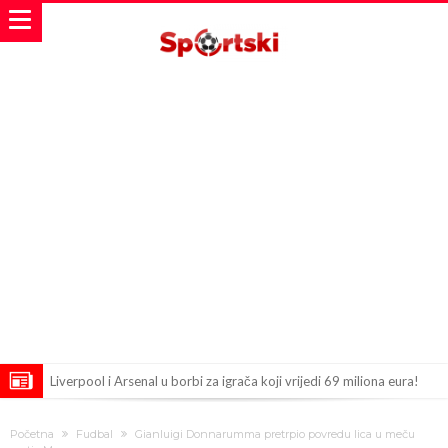
Liverpool i Arsenal u borbi za igrača koji vrijedi 69 miliona eura!
Dilema više ne postoji – Datum dolaska Rodrija u Barcelonu
Početna
Fudbal
Gianluigi Donnarumma pretrpio povredu lica u meču