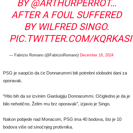
BY
@ARTHURPERROT
…
AFTER A FOUL SUFFERED
BY WILFRED SINGO.
PIC.TWITTER.COM/KQRKAS
— Fabrizio Romano (@FabrizioRomano)
December 18, 2024
PSG je saopćio da će Donnarummi biti potrebni slobodni dani za
oporavak.
“Htio bih da se izvinim Gianluigiju Donnarummi. Očigledno je da je
bilo nehotično. Želim mu brz oporavak”, izjavio je Singo.
Nakon pobjede nad Monacom, PSG ima 40 bodova, što je 10
bodova više od sinoćnjeg protivnika.