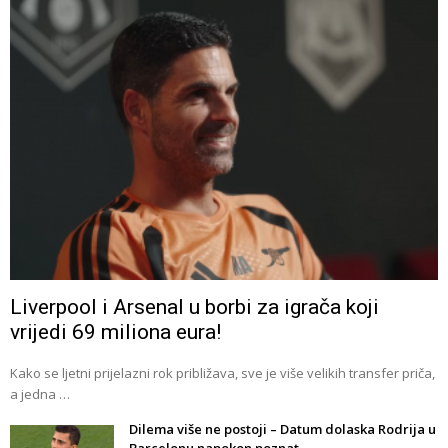
Liverpool i Arsenal u borbi za igrača koji
vrijedi 69 miliona eura!
Kako se ljetni prijelazni rok približava, sve je više velikih transfer priča,
a jedna …
Dilema više ne postoji – Datum dolaska Rodrija u