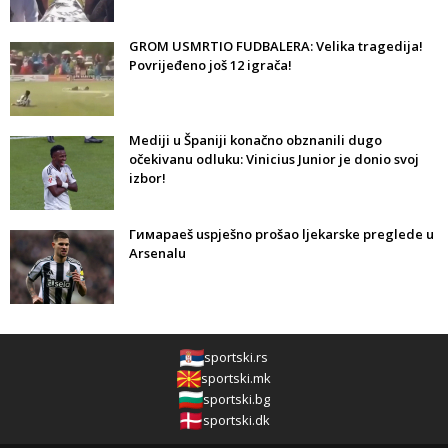
GROM USMRTIO FUDBALERA: Velika tragedija!
Povrijeđeno još 12 igrača!
Mediji u Španiji konačno obznanili dugo
očekivanu odluku: Vinicius Junior je donio svoj
izbor!
Гимараeš uspješno prošao ljekarske preglede u
Arsenalu
sportski.rs
sportski.mk
sportski.bg
sportski.dk