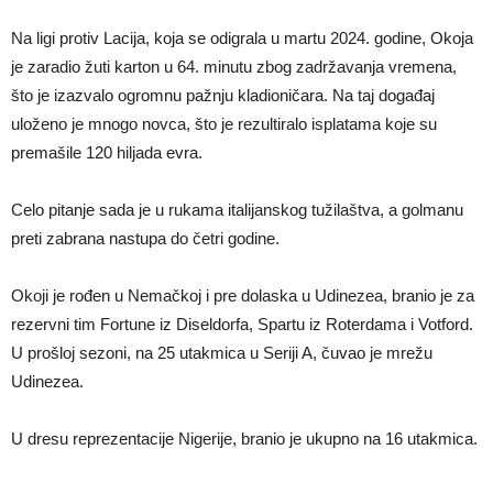
Na ligi protiv Lacija, koja se odigrala u martu 2024. godine, Okoja
je zaradio žuti karton u 64. minutu zbog zadržavanja vremena,
što je izazvalo ogromnu pažnju kladioničara. Na taj događaj
uloženo je mnogo novca, što je rezultiralo isplatama koje su
premašile 120 hiljada evra.
Celo pitanje sada je u rukama italijanskog tužilaštva, a golmanu
preti zabrana nastupa do četri godine.
Okoji je rođen u Nemačkoj i pre dolaska u Udinezea, branio je za
rezervni tim Fortune iz Diseldorfa, Spartu iz Roterdama i Votford.
U prošloj sezoni, na 25 utakmica u Seriji A, čuvao je mrežu
Udinezea.
U dresu reprezentacije Nigerije, branio je ukupno na 16 utakmica.