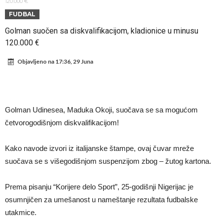
Zašto je nepoznati italijanski petoligaš dobio nevjerovatan stadion
120.000 €
FUDBAL
od 62 miliona eura?
Veliki udarac za Barcelonu: Junak finala Svjetskog prvenstva želi otići
Golman suočen sa diskvalifikacijom, kladionice u minusu
Deco nije posjetio Madrid samo zbog Alvareza, Barcelona planira
120.000 €
historijski transfer?
Kapiten slavnog kluba ubijen u napadu ispred svoje kuće, nacija
Objavljeno na
17:36, 29 Juna
zahtijeva pravdu.
Potresne scene na sahrani UFC borca! Red ljudi, muzika i aplauz koji
tjera suze
GROM USMRTIO FUDBALERA: Velika tragedija! Povrijeđeno još 12
igrača!
Mediji u Španiji konačno obznanili dugo očekivanu odluku: Vinicius
Golman Udinesea, Maduka Okoji, suočava se sa mogućom
Junior je donio svoj izbor!
Гимараeš uspješno prošao ljekarske preglede u Arsenalu
četvorogodišnjom diskvalifikacijom!
Kako navode izvori iz italijanske štampe, ovaj čuvar mreže
suočava se s višegodišnjom suspenzijom zbog – žutog kartona.
Prema pisanju “Korijere delo Sport”, 25-godišnji Nigerijac je
osumnjičen za umešanost u nameštanje rezultata fudbalske
utakmice.