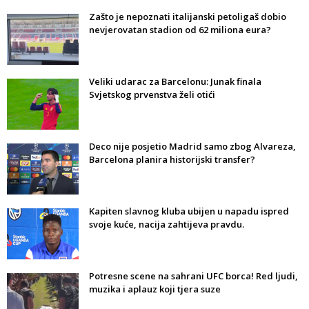
Zašto je nepoznati italijanski petoligaš dobio
nevjerovatan stadion od 62 miliona eura?
Veliki udarac za Barcelonu: Junak finala
Svjetskog prvenstva želi otići
Deco nije posjetio Madrid samo zbog Alvareza,
Barcelona planira historijski transfer?
Kapiten slavnog kluba ubijen u napadu ispred
svoje kuće, nacija zahtijeva pravdu.
Potresne scene na sahrani UFC borca! Red ljudi,
muzika i aplauz koji tjera suze