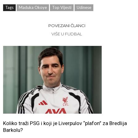
Tags
Maduka Okoye
Top Vijesti
Udinese
POVEZANI ČLANCI
VIŠE U FUDBAL
Koliko traži PSG i koji je Liverpulov “plafon” za Bredlija
Barkolu?