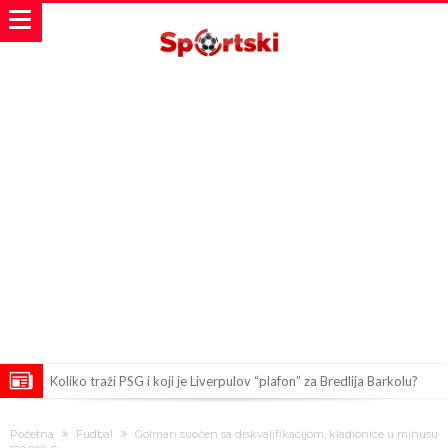
Koliko traži PSG i koji je Liverpulov “plafon” za Bredlija Barkolu?
Prva ponuda za Rafaela Leaa – odbijena!
Početna
Fudbal
Golman suočen sa diskvalifikacijom, kladionice u minusu