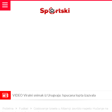
VIDEO Viralni snimak iz Urugvaja: Ispucana lopta izazvala
saobraćajnu nesreću
U Madridu iznenađeni nevjerovatnom ponudom za Ardu Gulera!
Početna
Fudbal
Gostovanje Izraela u Albaniji završilo napeto: Hučanje na