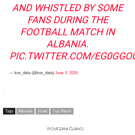
AND WHISTLED BY SOME
FANS DURING THE
FOOTBALL MATCH IN
ALBANIA.
PIC.TWITTER.COM/EG0GG
— kos_data (@kos_data)
June 3, 2026
.
Tags
Albanija
Izrael
Top Vijesti
POVEZANI ČLANCI