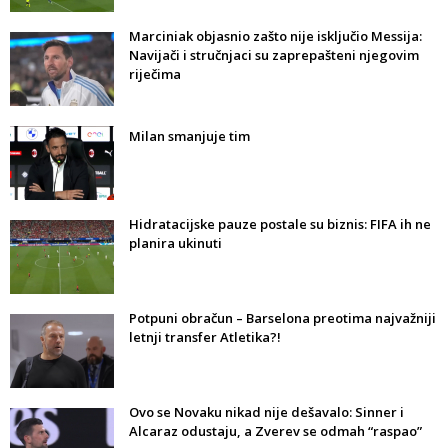
Marciniak objasnio zašto nije isključio Messija:
Navijači i stručnjaci su zaprepašteni njegovim
riječima
Milan smanjuje tim
Hidratacijske pauze postale su biznis: FIFA ih ne
planira ukinuti
Potpuni obračun – Barselona preotima najvažniji
letnji transfer Atletika?!
Ovo se Novaku nikad nije dešavalo: Sinner i
Alcaraz odustaju, a Zverev se odmah “raspao”