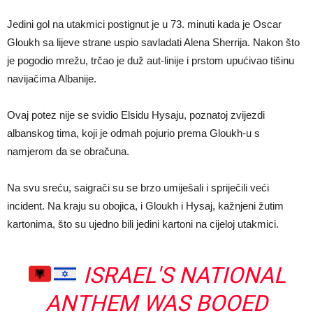
Jedini gol na utakmici postignut je u 73. minuti kada je Oscar
Gloukh sa lijeve strane uspio savladati Alena Sherrija. Nakon što
je pogodio mrežu, trčao je duž aut-linije i prstom upućivao tišinu
navijačima Albanije.
Ovaj potez nije se svidio Elsidu Hysaju, poznatoj zvijezdi
albanskog tima, koji je odmah pojurio prema Gloukh-u s
namjerom da se obračuna.
Na svu sreću, saigrači su se brzo umiješali i spriječili veći
incident. Na kraju su obojica, i Gloukh i Hysaj, kažnjeni žutim
kartonima, što su ujedno bili jedini kartoni na cijeloj utakmici.
ISRAEL'S NATIONAL
ANTHEM WAS BOOED