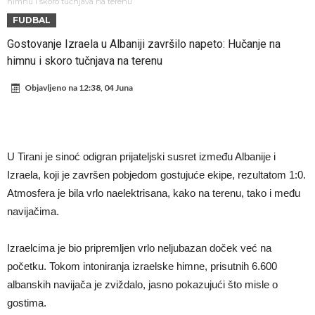
Španija na nogama, Barcelona i Real u strahu: “Novi Haaland” je
himnu i skoro tučnjava na terenu
FUDBAL
odabrao!
Marciniak objasnio zašto nije isključio Messija: Navijači i stručnjaci su
Gostovanje Izraela u Albaniji završilo napeto: Hučanje na
zaprepašteni njegovim riječima
Milan smanjuje tim
himnu i skoro tučnjava na terenu
Hidratacijske pauze postale su biznis: FIFA ih ne planira ukinuti
Objavljeno na
12:38, 04 Juna
Potpuni obračun – Barselona preotima najvažniji letnji transfer
Atletika?!
Ovo se Novaku nikad nije dešavalo: Sinner i Alcaraz odustaju, a
Zverev se odmah “raspao”
Infantino imao ljubavnicu: Isplivale skandalozne informacije, dobila je
U Tirani je sinoć odigran prijateljski susret između Albanije i
novac od UEFA
Mourinho uvodi strogu disciplinu u Real Madrid. Ovo su tri nova
Izraela, koji je završen pobjedom gostujuće ekipe, rezultatom 1:0.
pravila
Atmosfera je bila vrlo naelektrisana, kako na terenu, tako i među
navijačima.
Izraelcima je bio pripremljen vrlo neljubazan doček već na
početku. Tokom intoniranja izraelske himne, prisutnih 6.600
albanskih navijača je zviždalo, jasno pokazujući što misle o
gostima.